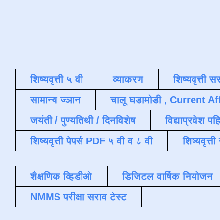
शिष्यवृत्ती ५ वी
व्याकरण
शिष्यवृत्ती स
सामान्य ज्ञान
चालू घडामोडी , Current Af
जयंती / पुण्यतिथी / दिनविशेष
विद्याप्रवेश पह
शिष्यवृत्ती पेपर्स PDF ५ वी व ८ वी
शिष्यवृत्
शैक्षणिक व्हिडीओ
डिजिटल वार्षिक नियोजन
NMMS परीक्षा सराव टेस्ट