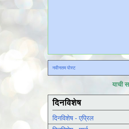
नवीनतम पोस्ट
याची सद
दिनविशेष
दिनविशेष - एप्रिल