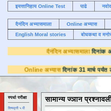
इयत्तानिहाय Online Test
पाढे
नवोद
दैनंदिन अभ्यासमाला
Online अभ्यास
English Moral stories
बोधकथा व मनो
दैनंदिन अभ्य
ine अभ्यास
दिनांक 31 मार्च पर्यंत डाउनलोडसाठी
स्पर्धा परीक्षा
सामान्य ज्ञान प्रश्नावल
शिष्यवृत्ती ५ वी