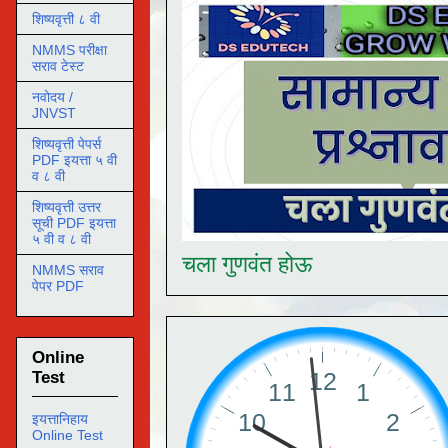
शिष्यवृत्ती ८ वी
NMMS परीक्षा
सराव टेस्ट
नवोदय /
JNVST
शिष्यवृत्ती पेपर्स
PDF इयत्ता ५ वी
व ८ वी
शिष्यवृत्ती उत्तर
सूची PDF इयत्ता
५ वी व ८ वी
चला गुणवंत होऊ
NMMS सराव
पेपर PDF
Online
Test
इयत्तानिहाय
Online Test