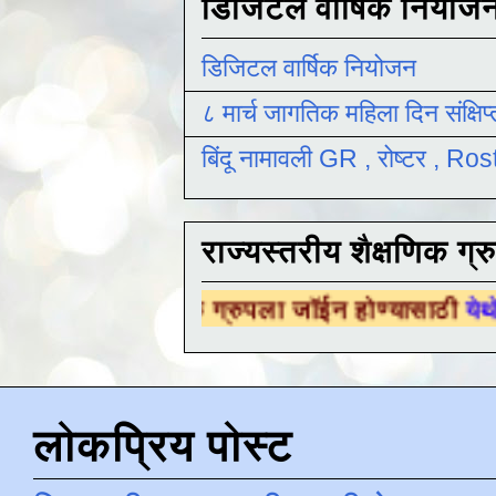
डिजिटल वार्षिक नियोज
डिजिटल वार्षिक नियोजन
८ मार्च जागतिक महिला दिन संक्षिप
बिंदू नामावली GR , रोष्टर , R
राज्यस्तरीय शैक्षणिक ग्र
क्षणिक ग्रुपला जॉईन होण्यासाठी
येथे क्लिक करा .
लोकप्रिय पोस्ट