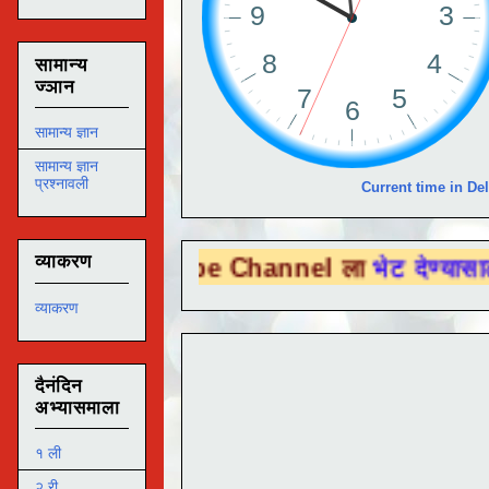
सामान्य
ज्ञान
सामान्य ज्ञान
सामान्य ज्ञान
प्रश्नावली
Current time in Del
व्याकरण
 Tube Channel ला
भेट देण्यासाठी येथे क्लिक 
व्याकरण
दैनंदिन
अभ्यासमाला
१ ली
२ री