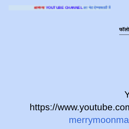
्या
YOUTUBE CHANNEL
ला भेट देण्यासाठी क्लिक करा
.
फॉल
Y
https://www.youtube.
merrymoonma