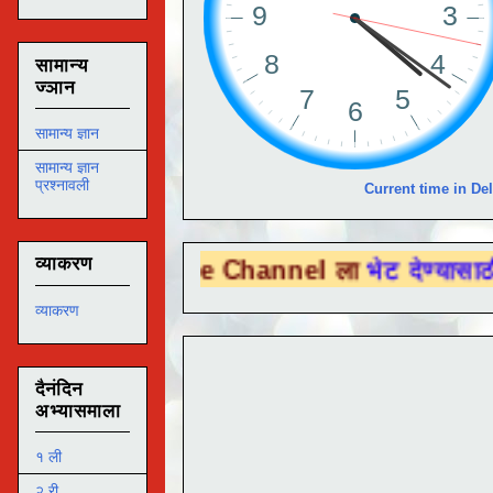
सामान्य
ज्ञान
सामान्य ज्ञान
सामान्य ज्ञान
प्रश्नावली
Current time in Del
व्याकरण
 Tube Channel ला
भेट देण्यासाठी येथे क्लिक 
व्याकरण
दैनंदिन
अभ्यासमाला
१ ली
२ री