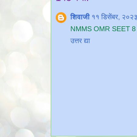
शिवाजी
११ डिसेंबर, २०२
NMMS OMR SEET 8 वी मर
उत्तर द्या