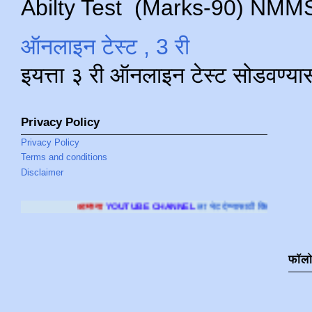
Abilty Test (Marks-90) NMMS परीक
ऑनलाइन टेस्ट , 3 री
इयत्ता ३ री ऑनलाइन टेस्ट सोडवण्या
Privacy Policy
Privacy Policy
Terms and conditions
Disclaimer
च्या
YOUTUBE CHANNEL
ला भेट देण्यासाठी क्लिक करा
.
फॉल