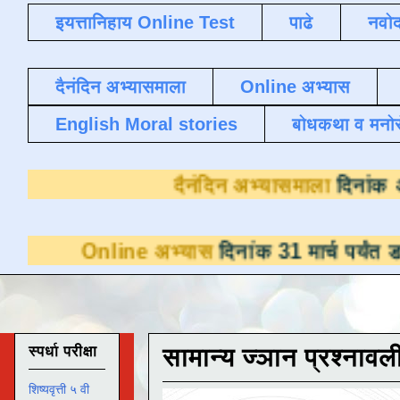
इयत्तानिहाय Online Test
पाढे
नवोद
दैनंदिन अभ्यासमाला
Online अभ्यास
English Moral stories
बोधकथा व मनो
दैनंदिन अभ्य
ine अभ्यास
दिनांक 31 मार्च पर्यंत डाउनलोडसाठी
स्पर्धा परीक्षा
सामान्य ज्ञान प्रश्नावल
शिष्यवृत्ती ५ वी