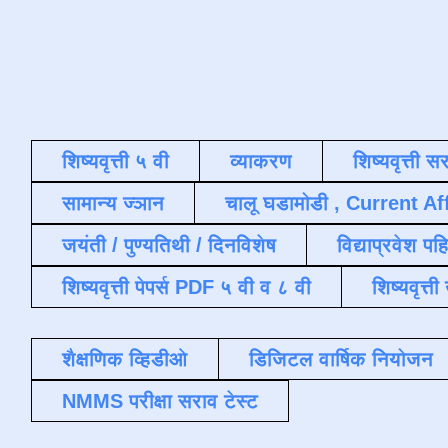
शिष्यवृत्ती ५ वी
व्याकरण
शिष्यवृत्ती स
सामान्य ज्ञान
चालू घडामोडी , Current Af
जयंती / पुण्यतिथी / दिनविशेष
विद्याप्रवेश पह
शिष्यवृत्ती पेपर्स PDF ५ वी व ८ वी
शिष्यवृत्
शैक्षणिक व्हिडीओ
डिजिटल वार्षिक नियोजन
NMMS परीक्षा सराव टेस्ट