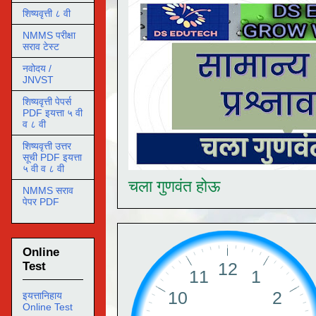
शिष्यवृत्ती ८ वी
NMMS परीक्षा
सराव टेस्ट
नवोदय /
JNVST
शिष्यवृत्ती पेपर्स
PDF इयत्ता ५ वी
व ८ वी
शिष्यवृत्ती उत्तर
सूची PDF इयत्ता
५ वी व ८ वी
चला गुणवंत होऊ
NMMS सराव
पेपर PDF
Online
Test
इयत्तानिहाय
Online Test