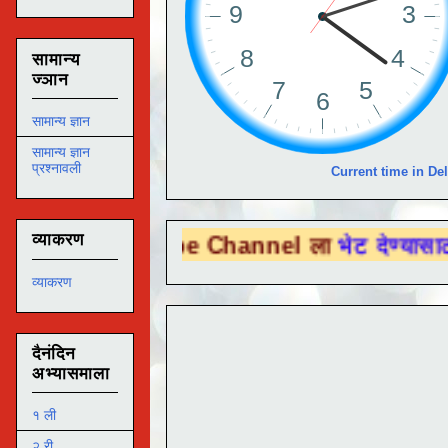
सामान्य
ज्ञान
सामान्य ज्ञान
सामान्य ज्ञान
प्रश्नावली
Current time in Del
व्याकरण
 Tube Channel ला
भेट देण्यासाठी येथे क्लिक 
व्याकरण
दैनंदिन
अभ्यासमाला
१ ली
२ री