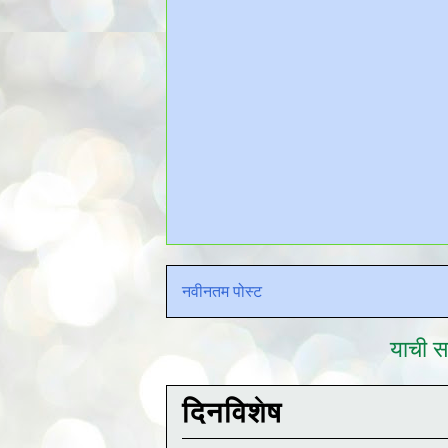
नवीनतम पोस्ट
याची सद
दिनविशेष