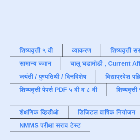
शिष्यवृत्ती ५ वी
व्याकरण
शिष्यवृत्ती स
सामान्य ज्ञान
चालू घडामोडी , Current Af
जयंती / पुण्यतिथी / दिनविशेष
विद्याप्रवेश पह
शिष्यवृत्ती पेपर्स PDF ५ वी व ८ वी
शिष्यवृत्
शैक्षणिक व्हिडीओ
डिजिटल वार्षिक नियोजन
NMMS परीक्षा सराव टेस्ट