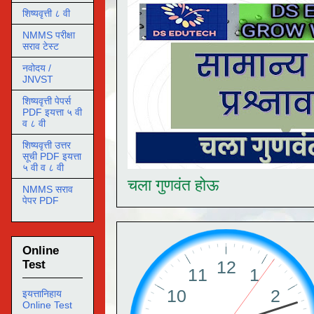
शिष्यवृत्ती ८ वी
NMMS परीक्षा
सराव टेस्ट
नवोदय /
JNVST
शिष्यवृत्ती पेपर्स
PDF इयत्ता ५ वी
व ८ वी
शिष्यवृत्ती उत्तर
सूची PDF इयत्ता
५ वी व ८ वी
चला गुणवंत होऊ
NMMS सराव
पेपर PDF
Online
Test
इयत्तानिहाय
Online Test