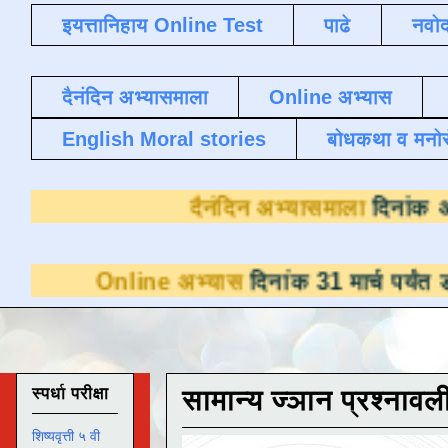
इयत्तानिहाय Online Test
पाढे
नवोद
दैनंदिन अभ्यासमाला
Online अभ्यास
English Moral stories
बोधकथा व मनो
दैनंदिन अभ्य
ine अभ्यास
दिनांक 31 मार्च पर्यंत डाउनलोडसाठी
स्पर्धा परीक्षा
सामान्य ज्ञान प्रश्नावल
शिष्यवृत्ती ५ वी