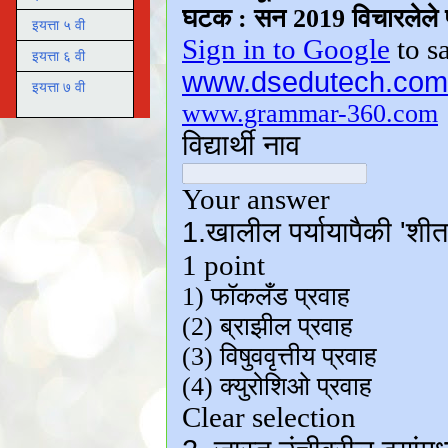
इयत्ता ५ वी
इयत्ता ६ वी
इयत्ता ७ वी