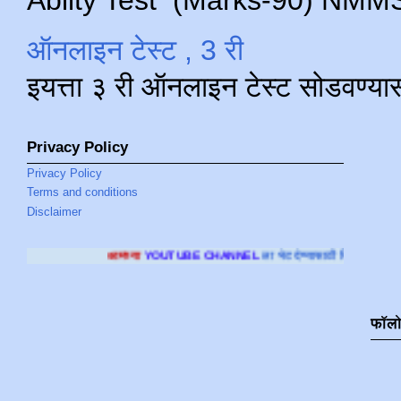
ऑनलाइन टेस्ट , 3 री
इयत्ता ३ री ऑनलाइन टेस्ट सोडवण्या
Privacy Policy
Privacy Policy
Terms and conditions
Disclaimer
आमच्या
YOUTUBE CHANNEL
ला भेट देण्यासाठी क्लिक करा
.
फॉल