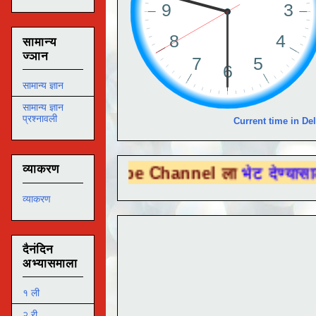
सामान्य
ज्ञान
सामान्य ज्ञान
सामान्य ज्ञान
प्रश्नावली
Current time in Del
व्याकरण
ou Tube Channel ला
भेट देण्यासाठी येथे क्लि
व्याकरण
दैनंदिन
अभ्यासमाला
१ ली
२ री