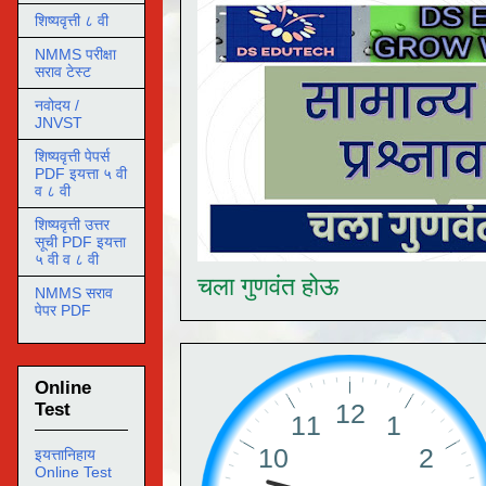
शिष्यवृत्ती ८ वी
NMMS परीक्षा
सराव टेस्ट
नवोदय /
JNVST
शिष्यवृत्ती पेपर्स
PDF इयत्ता ५ वी
व ८ वी
शिष्यवृत्ती उत्तर
सूची PDF इयत्ता
५ वी व ८ वी
चला गुणवंत होऊ
NMMS सराव
पेपर PDF
Online
Test
इयत्तानिहाय
Online Test