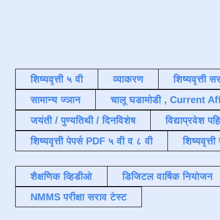
शिष्यवृत्ती ५ वी
व्याकरण
शिष्यवृत्ती स
सामान्य ज्ञान
चालू घडामोडी , Current Af
जयंती / पुण्यतिथी / दिनविशेष
विद्याप्रवेश पह
शिष्यवृत्ती पेपर्स PDF ५ वी व ८ वी
शिष्यवृत्
शैक्षणिक व्हिडीओ
डिजिटल वार्षिक नियोजन
NMMS परीक्षा सराव टेस्ट