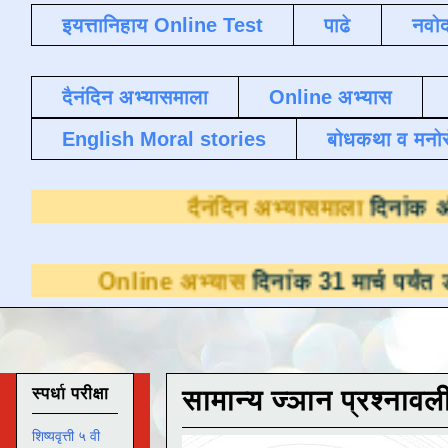
इयत्तानिहाय Online Test
पाढे
नवोद
दैनंदिन अभ्यासमाला
Online अभ्यास
English Moral stories
बोधकथा व मनो
दैनंदिन अभ्या
line अभ्यास
दिनांक 31 मार्च पर्यंत डाउनलोडसाठ
स्पर्धा परीक्षा
सामान्य ज्ञान प्रश्नावल
शिष्यवृत्ती ५ वी