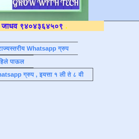
४०४३६४५०९
.
राज्यस्तरीय Whatsapp ग्रुप
पहिले पाऊल
atsapp ग्रुप , इयत्ता १ ली ते ८ वी