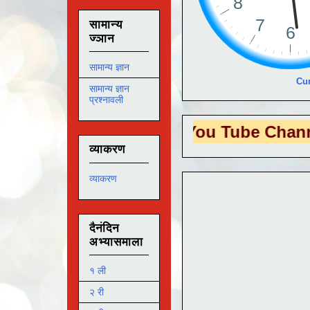
सामान्य
ज्ञान
सामान्य ज्ञान
Cur
सामान्य ज्ञान
प्रश्नावली
S EDUTECH
या You Tube Channel ला
भेट 
व्याकरण
व्याकरण
दैनंदिन
अभ्यासमाला
१ ली
२ री