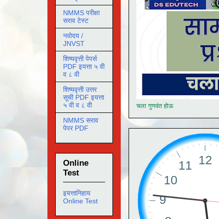
NMMS परीक्षा
सराव टेस्ट
नवोदय /
JNVST
शिष्यवृत्ती पेपर्स
PDF इयत्ता ५ वी
व ८ वी
शिष्यवृत्ती उत्तर
सूची PDF इयत्ता
५ वी व ८ वी
चला गुणवंत होऊ
NMMS सराव
पेपर PDF
Online
Test
इयत्तानिहाय
Online Test