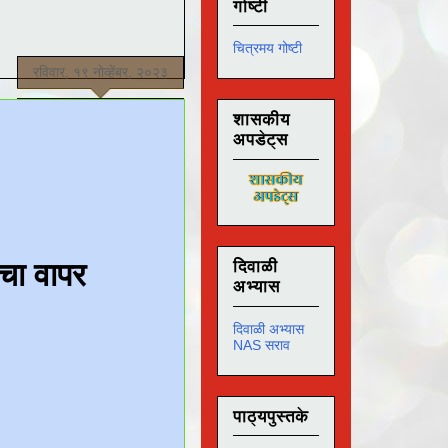
गोष्टी
चित्रमय गोष्टी
रविवार, १९ नोव्हेंबर, २०२३
शासकीय
अपडेट्स
दिवाळी
अभ्यास
दिवाळी अभ्यास
NAS सराव
पाठ्यपुस्तके