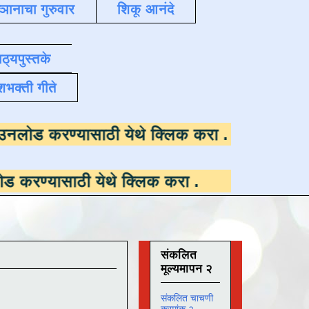
्ञानाचा गुरुवार
शिकू आनंदे
ाठ्यपुस्तके
शभक्ती गीते
उपलब्ध ,
डाउनलोड करण्यासाठी येथे क्लिक करा
.
ठी येथे क्लिक करा
.
संकलित
मूल्यमापन २
संकलित चाचणी
क्रमांक २