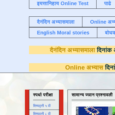
इयत्तानिहाय Online Test
पाढे
दैनंदिन अभ्यासमाला
Online अभ्
English Moral stories
बोध
दैनंदिन अभ्यासम
Online अभ्यास
दिनांक 31 मार्च
स्पर्धा परीक्षा
सामान्य ज्ञान प्रश्नावली
शिष्यवृत्ती ५ वी
शिष्यवृत्ती ८ वी