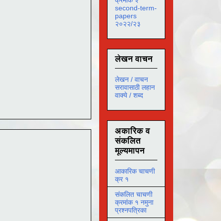
second-term-
papers
२०२२/२३
लेखन वाचन
लेखन / वाचन
सरावासाठी लहान
वाक्ये / शब्द
अकारिक व
संकलित
मूल्यमापन
आकारिक चाचणी
क्र १
संकलित चाचणी
क्रमांक १ नमुना
प्रश्नपत्रिका