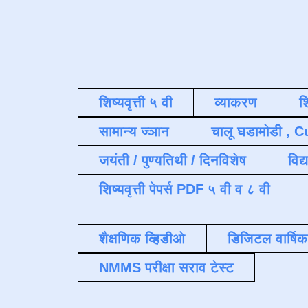
शिष्यवृत्ती ५ वी
व्याकरण
श
सामान्य ज्ञान
चालू घडामोडी , C
जयंती / पुण्यतिथी / दिनविशेष
विद्
शिष्यवृत्ती पेपर्स PDF ५ वी व ८ वी
शैक्षणिक व्हिडीओ
डिजिटल वार्षि
NMMS परीक्षा सराव टेस्ट