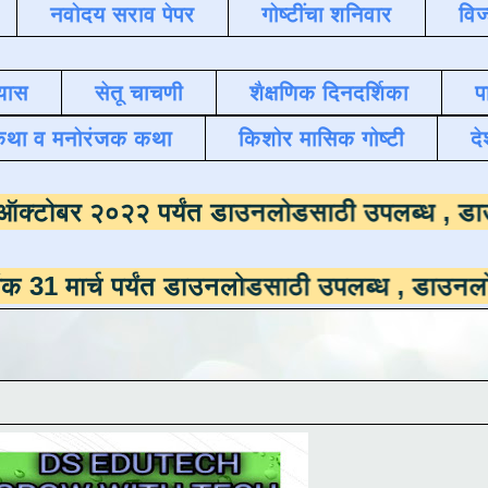
नवोदय सराव पेपर
गोष्टींचा शनिवार
विज
यास
सेतू चाचणी
शैक्षणिक दिनदर्शिका
प
कथा व मनोरंजक कथा
किशोर मासिक गोष्टी
दे
ाला
दिनांक ऑक्टोबर २०२२ पर्यंत डाउनलोडसाठी 
 पर्यंत डाउनलोडसाठी उपलब्ध ,
डाउनलोड करण्यासा