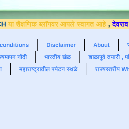
षणिक ब्लॉगवर आपले स्वागत आहे
,
देवराव जाधव ९
conditions
Disclaimer
About
ल्यमापन नोंदी
भारतीय खेळ
शाळापुर्व तयारी , 
ा
महाराष्ट्रातील पर्यटन स्थळे
राज्यस्तरीय Wh