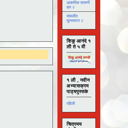
आकारिक चाचणी
क्र २
संकलीत
मूल्यमापन २
शिकू आनंदे १
ली ते ५ वी
१ ली , नवीन
अभ्यासक्रम
पाठ्यपुस्तके
पहिली
चित्रमय