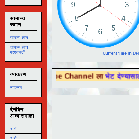
सामान्य
ज्ञान
सामान्य ज्ञान
सामान्य ज्ञान
प्रश्नावली
Current time in Del
व्याकरण
ou Tube Channel ला
भेट देण्यासाठी येथे क्लि
व्याकरण
दैनंदिन
अभ्यासमाला
१ ली
२ री