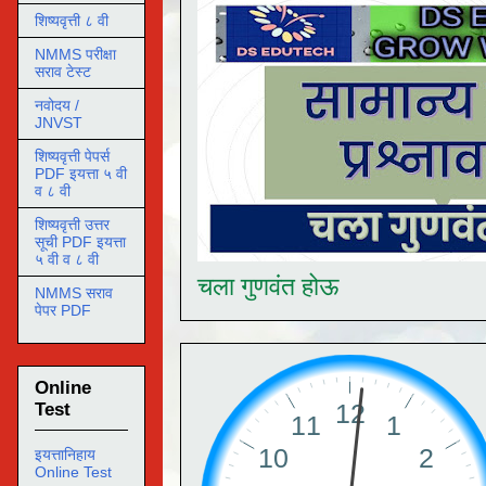
शिष्यवृत्ती ८ वी
NMMS परीक्षा
सराव टेस्ट
नवोदय /
JNVST
शिष्यवृत्ती पेपर्स
PDF इयत्ता ५ वी
व ८ वी
शिष्यवृत्ती उत्तर
सूची PDF इयत्ता
५ वी व ८ वी
चला गुणवंत होऊ
NMMS सराव
पेपर PDF
Online
Test
इयत्तानिहाय
Online Test