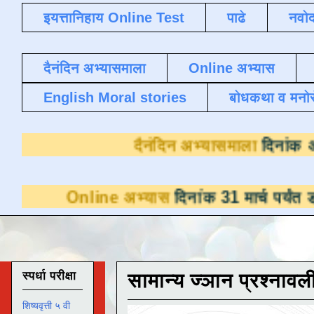
इयत्तानिहाय Online Test
पाढे
नवोद
दैनंदिन अभ्यासमाला
Online अभ्यास
English Moral stories
बोधकथा व मनो
दैनंदिन अभ्यास
nline अभ्यास
दिनांक 31 मार्च पर्यंत डाउनलोडसा
स्पर्धा परीक्षा
सामान्य ज्ञान प्रश्नावल
शिष्यवृत्ती ५ वी