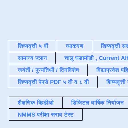
शिष्यवृत्ती ५ वी
व्याकरण
शिष्यवृत्ती स
सामान्य ज्ञान
चालू घडामोडी , Current Af
जयंती / पुण्यतिथी / दिनविशेष
विद्याप्रवेश पह
शिष्यवृत्ती पेपर्स PDF ५ वी व ८ वी
शिष्यवृत्
शैक्षणिक व्हिडीओ
डिजिटल वार्षिक नियोजन
NMMS परीक्षा सराव टेस्ट