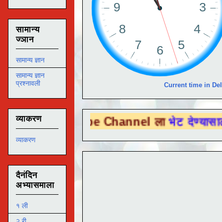
सामान्य
ज्ञान
सामान्य ज्ञान
सामान्य ज्ञान
प्रश्नावली
Current time in Del
व्याकरण
u Tube Channel ला
भेट देण्यासाठी येथे क्लिक
व्याकरण
दैनंदिन
अभ्यासमाला
१ ली
२ री