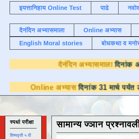
इयत्तानिहाय Online Test
पाढे
नवोद
दैनंदिन अभ्यासमाला
Online अभ्यास
English Moral stories
बोधकथा व मनो
दैनंदिन अभ्या
ine अभ्यास
दिनांक 31 मार्च पर्यंत डाउनलोडसाठी
स्पर्धा परीक्षा
सामान्य ज्ञान प्रश्नावल
शिष्यवृत्ती ५ वी