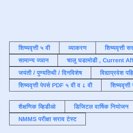
शिष्यवृत्ती ५ वी
व्याकरण
शिष्यवृत्ती स
सामान्य ज्ञान
चालू घडामोडी , Current Af
जयंती / पुण्यतिथी / दिनविशेष
विद्याप्रवेश पह
शिष्यवृत्ती पेपर्स PDF ५ वी व ८ वी
शिष्यवृत्
शैक्षणिक व्हिडीओ
डिजिटल वार्षिक नियोजन
NMMS परीक्षा सराव टेस्ट