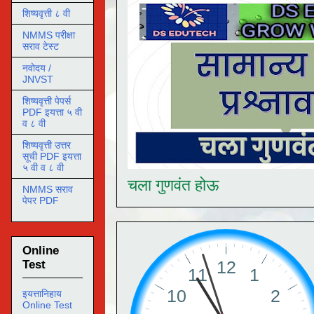
शिष्यवृत्ती ८ वी
NMMS परीक्षा
सराव टेस्ट
नवोदय /
JNVST
शिष्यवृत्ती पेपर्स
PDF इयत्ता ५ वी
व ८ वी
शिष्यवृत्ती उत्तर
सूची PDF इयत्ता
५ वी व ८ वी
चला गुणवंत होऊ
NMMS सराव
पेपर PDF
Online
Test
इयत्तानिहाय
Online Test