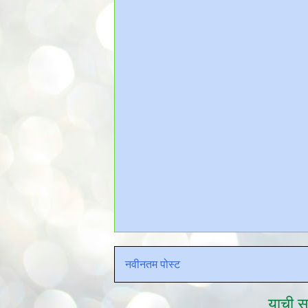
नवीनतम पोस्ट
याची सद