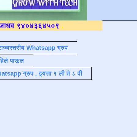
०४३६४५०९
.
राज्यस्तरीय Whatsapp ग्रुप
पहिले पाऊल
atsapp ग्रुप , इयत्ता १ ली ते ८ वी