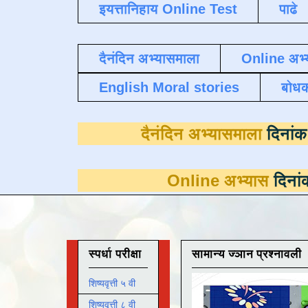
इयत्तानिहाय Online Test
पाढे
दैनंदिन अभ्यासमाला
Online अभ्
English Moral stories
बोध
दैनंदिन अभ्यास
Online अभ्यास
दिनांक 31 मार्च 
स्पर्धा परीक्षा
सामान्य ज्ञान प्रश्नावली
शिष्यवृत्ती ५ वी
शिष्यवृत्ती ८ वी