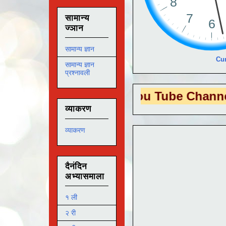
सामान्य
ज्ञान
सामान्य ज्ञान
Cur
सामान्य ज्ञान
प्रश्नावली
 EDUTECH
या You Tube Channel ला
भेट द
व्याकरण
व्याकरण
दैनंदिन
अभ्यासमाला
१ ली
२ री