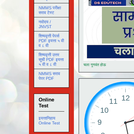
NMMS परीक्षा
सराव टेस्ट
नवोदय /
JNVST
शिष्यवृत्ती पेपर्स
PDF इयत्ता ५ वी
व ८ वी
शिष्यवृत्ती उत्तर
सूची PDF इयत्ता
५ वी व ८ वी
चला गुणवंत होऊ
NMMS सराव
पेपर PDF
Online
Test
इयत्तानिहाय
Online Test