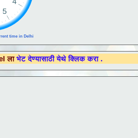
rent time in Delhi
ेण्यासाठी येथे क्लिक करा .