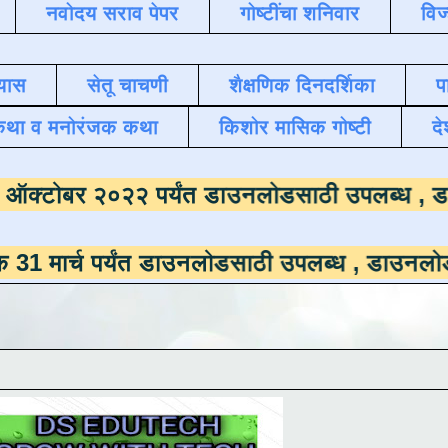
नवोदय सराव पेपर
गोष्टींचा शनिवार
विज
यास
सेतू चाचणी
शैक्षणिक दिनदर्शिका
प
कथा व मनोरंजक कथा
किशोर मासिक गोष्टी
दे
माला
दिनांक ऑक्टोबर २०२२ पर्यंत डाउनलोडसाठी
पर्यंत डाउनलोडसाठी उपलब्ध ,
डाउनलोड करण्यासाठ