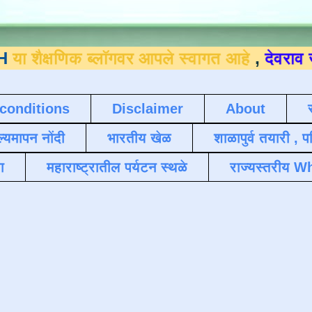
िक ब्लॉगवर आपले स्वागत आहे
,
देवराव जाधव ९४
conditions
Disclaimer
About
ल्यमापन नोंदी
भारतीय खेळ
शाळापुर्व तयारी , 
ा
महाराष्ट्रातील पर्यटन स्थळे
राज्यस्तरीय Wh