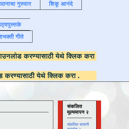
्ञानाचा गुरुवार
शिकू आनंदे
ाठ्यपुस्तके
शभक्ती गीते
 उपलब्ध ,
डाउनलोड करण्यासाठी येथे क्लिक करा
.
ी येथे क्लिक करा
.
संकलित
मूल्यमापन २
संकलित चाचणी
क्रमांक २