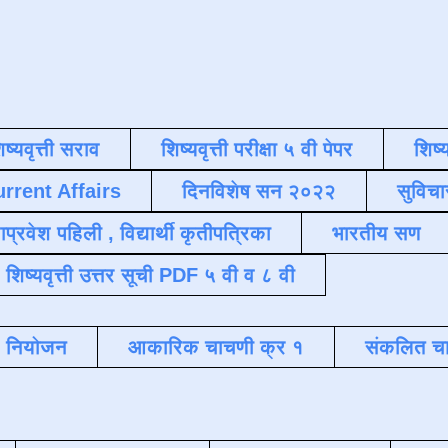
िष्यवृत्ती सराव
शिष्यवृत्ती परीक्षा ५ वी पेपर
शिष्य
urrent Affairs
दिनविशेष सन २०२२
सुविचा
याप्रवेश पहिली , विद्यार्थी कृतीपत्रिका
भारतीय सण
शिष्यवृत्ती उत्तर सूची PDF ५ वी व ८ वी
क नियोजन
आकारिक चाचणी क्र १
संकलित चा