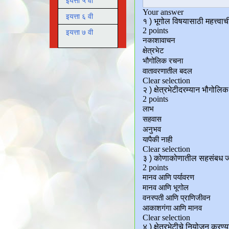
इयत्ता ५ वी
इयत्ता ६ वी
इयत्ता ७ वी