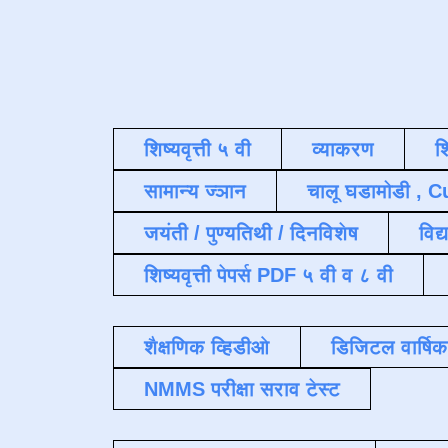
शिष्यवृत्ती ५ वी
व्याकरण
श
सामान्य ज्ञान
चालू घडामोडी , C
जयंती / पुण्यतिथी / दिनविशेष
विद्
शिष्यवृत्ती पेपर्स PDF ५ वी व ८ वी
शैक्षणिक व्हिडीओ
डिजिटल वार्षि
NMMS परीक्षा सराव टेस्ट