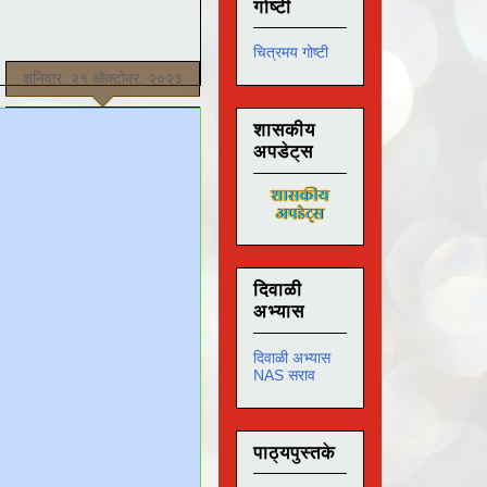
गोष्टी
चित्रमय गोष्टी
शनिवार, २१ ऑक्टोबर, २०२३
शासकीय
अपडेट्स
दिवाळी
अभ्यास
दिवाळी अभ्यास
NAS सराव
पाठ्यपुस्तके