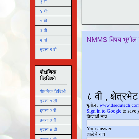
३ री
४ थी
५ वी
६ वी
NMMS विषय भूगोल घट
७ वी
इयत्ता 8 वी
शैक्षणिक
व्हिडिओ
शैक्षणिक व्हिडिओ
इयत्ता १ ली
इयत्ता २ री
इयत्ता ३ री
इयत्ता ४ थी