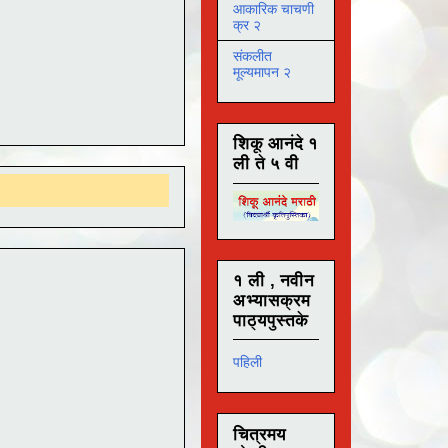
आकारिक चाचणी
क्र २
संकलीत
मूल्यमापन २
शिकू आनंदे १
ली ते ५ वी
१ ली , नवीन
अभ्यासक्रम
पाठ्यपुस्तके
पहिली
चित्रमय