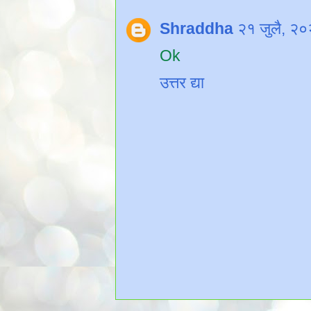
Shraddha
२१ जुलै, २
Ok
उत्तर द्या