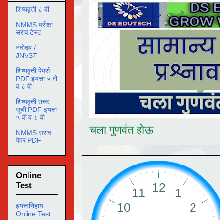
शिष्यवृत्ती ८ वी
NMMS परीक्षा
सराव टेस्ट
नवोदय /
JNVST
शिष्यवृत्ती पेपर्स
PDF इयत्ता ५ वी
व ८ वी
शिष्यवृत्ती उत्तर
सूची PDF इयत्ता
५ वी व ८ वी
चला गुणवंत होऊ
NMMS सराव
पेपर PDF
Online
Test
इयत्तानिहाय
Online Test