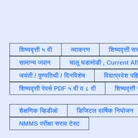
शिष्यवृत्ती ५ वी
व्याकरण
शिष्यवृत्ती स
सामान्य ज्ञान
चालू घडामोडी , Current Af
जयंती / पुण्यतिथी / दिनविशेष
विद्याप्रवेश पह
शिष्यवृत्ती पेपर्स PDF ५ वी व ८ वी
शिष्यवृत्
शैक्षणिक व्हिडीओ
डिजिटल वार्षिक नियोजन
NMMS परीक्षा सराव टेस्ट