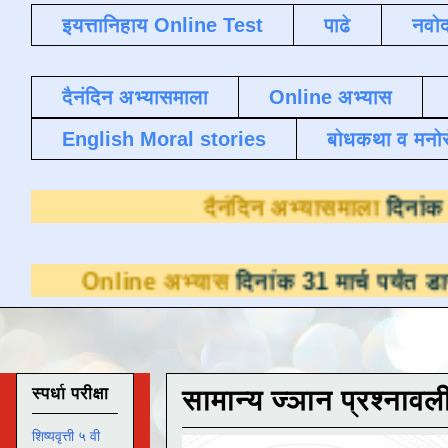
इयत्तानिहाय Online Test
पाढे
नवोद
दैनंदिन अभ्यासमाला
Online अभ्यास
English Moral stories
बोधकथा व मनो
दैनंदिन अभ्य
ne अभ्यास
दिनांक 31 मार्च पर्यंत डाउनलोडसाठी 
स्पर्धा परीक्षा
सामान्य ज्ञान प्रश्नावल
शिष्यवृत्ती ५ वी