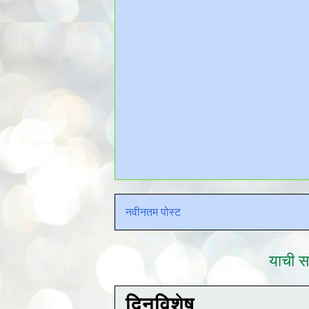
नवीनतम पोस्ट
याची सद
दिनविशेष