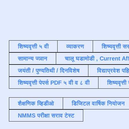
शिष्यवृत्ती ५ वी
व्याकरण
शिष्यवृत्ती स
सामान्य ज्ञान
चालू घडामोडी , Current Af
जयंती / पुण्यतिथी / दिनविशेष
विद्याप्रवेश पह
शिष्यवृत्ती पेपर्स PDF ५ वी व ८ वी
शिष्यवृत्
शैक्षणिक व्हिडीओ
डिजिटल वार्षिक नियोजन
NMMS परीक्षा सराव टेस्ट