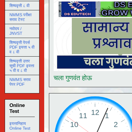
शिष्यवृत्ती ८ वी
NMMS परीक्षा
सराव टेस्ट
नवोदय /
JNVST
शिष्यवृत्ती पेपर्स
PDF इयत्ता ५ वी
व ८ वी
शिष्यवृत्ती उत्तर
सूची PDF इयत्ता
५ वी व ८ वी
चला गुणवंत होऊ
NMMS सराव
पेपर PDF
Online
Test
इयत्तानिहाय
Online Test