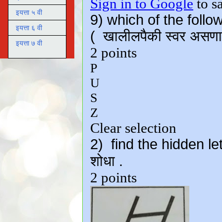
इयत्ता ५ वी
इयत्ता ६ वी
इयत्ता ७ वी