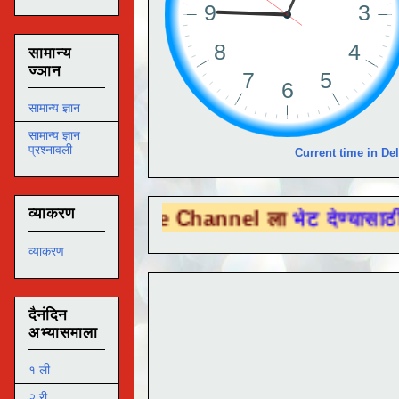
सामान्य
ज्ञान
सामान्य ज्ञान
सामान्य ज्ञान
प्रश्नावली
Current time in Del
व्याकरण
 Tube Channel ला
भेट देण्यासाठी येथे क्लिक क
व्याकरण
दैनंदिन
अभ्यासमाला
१ ली
२ री