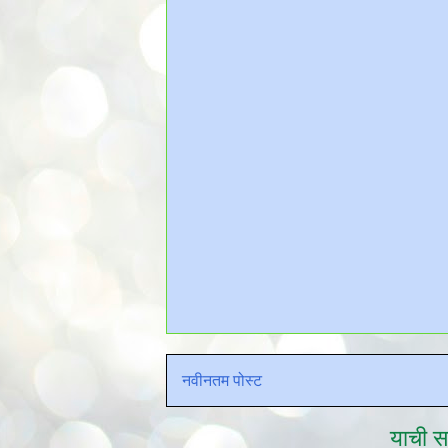
नवीनतम पोस्ट
याची सद