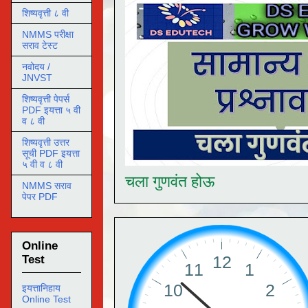
शिष्यवृत्ती ८ वी
NMMS परीक्षा
सराव टेस्ट
नवोदय /
JNVST
शिष्यवृत्ती पेपर्स
PDF इयत्ता ५ वी
व ८ वी
शिष्यवृत्ती उत्तर
सूची PDF इयत्ता
५ वी व ८ वी
चला गुणवंत होऊ
NMMS सराव
पेपर PDF
Online
Test
इयत्तानिहाय
Online Test