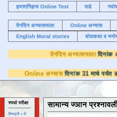
इयत्तानिहाय Online Test
पाढे
नवोद
दैनंदिन अभ्यासमाला
Online अभ्यास
English Moral stories
बोधकथा व मनो
दैनंदिन अभ्या
line अभ्यास
दिनांक 31 मार्च पर्यंत डाउनलोडसाठ
स्पर्धा परीक्षा
सामान्य ज्ञान प्रश्नावल
शिष्यवृत्ती ५ वी