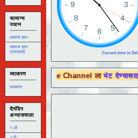
सामान्य
ज्ञान
सामान्य ज्ञान
सामान्य ज्ञान
प्रश्नावली
Current time in Del
व्याकरण
u Tube Channel ला
भेट देण्यासाठी येथे क्लिक
व्याकरण
दैनंदिन
अभ्यासमाला
१ ली
२ री