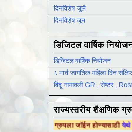
दिनविशेष जुलै
दिनविशेष जून
डिजिटल वार्षिक नियोज
डिजिटल वार्षिक नियोजन
८ मार्च जागतिक महिला दिन संक्षिप
बिंदू नामावली GR , रोष्टर , R
राज्यस्तरीय शैक्षणिक ग्र
ैक्षणिक ग्रुपला जॉईन होण्यासाठी
येथे क्लिक करा .