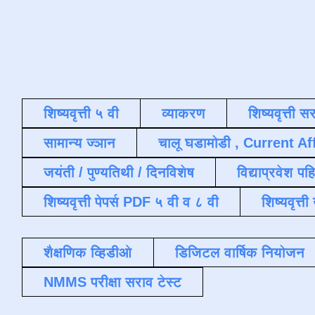
शिष्यवृत्ती ५ वी
व्याकरण
शिष्यवृत्ती स
सामान्य ज्ञान
चालू घडामोडी , Current Af
जयंती / पुण्यतिथी / दिनविशेष
विद्याप्रवेश पह
शिष्यवृत्ती पेपर्स PDF ५ वी व ८ वी
शिष्यवृत्
शैक्षणिक व्हिडीओ
डिजिटल वार्षिक नियोजन
NMMS परीक्षा सराव टेस्ट