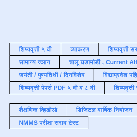
शिष्यवृत्ती ५ वी
व्याकरण
शिष्यवृत्ती स
सामान्य ज्ञान
चालू घडामोडी , Current Af
जयंती / पुण्यतिथी / दिनविशेष
विद्याप्रवेश पह
शिष्यवृत्ती पेपर्स PDF ५ वी व ८ वी
शिष्यवृत्
शैक्षणिक व्हिडीओ
डिजिटल वार्षिक नियोजन
NMMS परीक्षा सराव टेस्ट