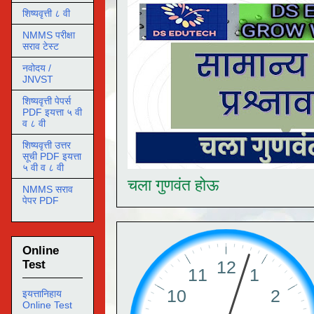
शिष्यवृत्ती ८ वी
NMMS परीक्षा
सराव टेस्ट
नवोदय /
JNVST
शिष्यवृत्ती पेपर्स
PDF इयत्ता ५ वी
व ८ वी
शिष्यवृत्ती उत्तर
सूची PDF इयत्ता
५ वी व ८ वी
चला गुणवंत होऊ
NMMS सराव
पेपर PDF
Online
Test
इयत्तानिहाय
Online Test