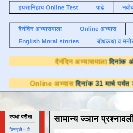
इयत्तानिहाय Online Test
पाढे
नवोद
दैनंदिन अभ्यासमाला
Online अभ्यास
English Moral stories
बोधकथा व मनो
दैनंदिन अभ्या
line अभ्यास
दिनांक 31 मार्च पर्यंत डाउनलोडसाठ
स्पर्धा परीक्षा
सामान्य ज्ञान प्रश्नावल
शिष्यवृत्ती ५ वी