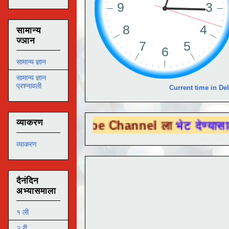
सामान्य
ज्ञान
सामान्य ज्ञान
सामान्य ज्ञान
प्रश्नावली
Current time in Del
व्याकरण
u Tube Channel ला
भेट देण्यासाठी येथे क्लिक
व्याकरण
दैनंदिन
अभ्यासमाला
१ ली
२ री