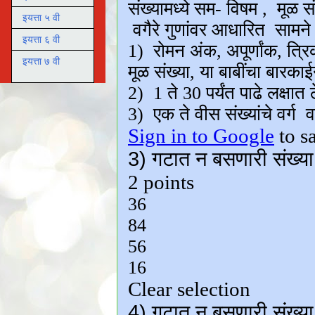
इयत्ता ५ वी
इयत्ता ६ वी
इयत्ता ७ वी