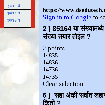
इयत्ता ५ वी
इयत्ता ६ वी
इयत्ता ७ वी