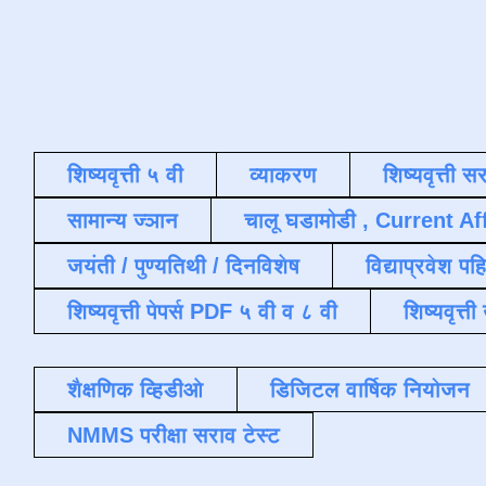
शिष्यवृत्ती ५ वी
व्याकरण
शिष्यवृत्ती स
सामान्य ज्ञान
चालू घडामोडी , Current Af
जयंती / पुण्यतिथी / दिनविशेष
विद्याप्रवेश पह
शिष्यवृत्ती पेपर्स PDF ५ वी व ८ वी
शिष्यवृत्
शैक्षणिक व्हिडीओ
डिजिटल वार्षिक नियोजन
NMMS परीक्षा सराव टेस्ट