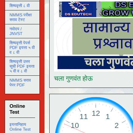
शिष्यवृत्ती ८ वी
NMMS परीक्षा
सराव टेस्ट
नवोदय /
JNVST
शिष्यवृत्ती पेपर्स
PDF इयत्ता ५ वी
व ८ वी
शिष्यवृत्ती उत्तर
सूची PDF इयत्ता
५ वी व ८ वी
चला गुणवंत होऊ
NMMS सराव
पेपर PDF
Online
Test
इयत्तानिहाय
Online Test