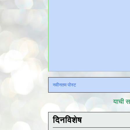
नवीनतम पोस्ट
याची सद
दिनविशेष