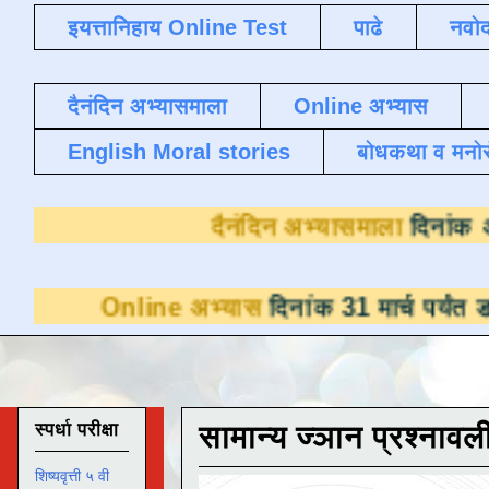
इयत्तानिहाय Online Test
पाढे
नवोद
दैनंदिन अभ्यासमाला
Online अभ्यास
English Moral stories
बोधकथा व मनो
दैनंदिन अभ्य
ine अभ्यास
दिनांक 31 मार्च पर्यंत डाउनलोडसाठी
स्पर्धा परीक्षा
सामान्य ज्ञान प्रश्नावल
शिष्यवृत्ती ५ वी