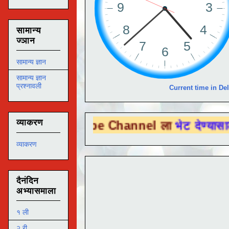
सामान्य
ज्ञान
सामान्य ज्ञान
सामान्य ज्ञान
प्रश्नावली
Current time in Del
व्याकरण
u Tube Channel ला
भेट देण्यासाठी येथे क्लिक
व्याकरण
दैनंदिन
अभ्यासमाला
१ ली
२ री