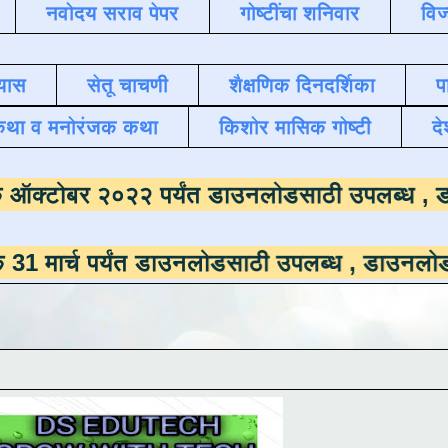
नवोदय सराव पेपर
गोष्टींचा शनिवार
विज
यास
सेतू चाचणी
शैक्षणिक दिनदर्शिका
प
कथा व मनोरंजक कथा
किशोर मासिक गोष्टी
दे
समाला
दिनांक ऑक्टोबर २०२२ पर्यंत डाउनलोडसाठ
र्यंत डाउनलोडसाठी उपलब्ध ,
डाउनलोड करण्यासाठी