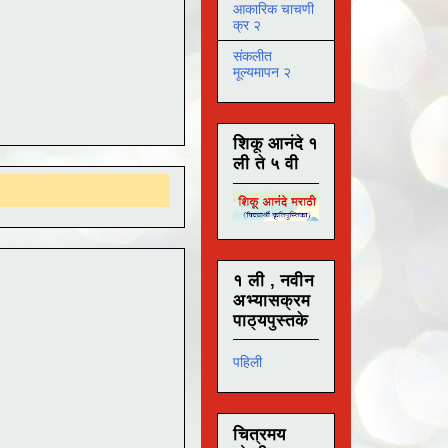
आकारिक चाचणी
क्र २
संकलीत
मूल्यमापन २
शिकू आनंदे १
ली ते ५ वी
१ ली , नवीन
अभ्यासक्रम
पाठ्यपुस्तके
पहिली
चित्रमय