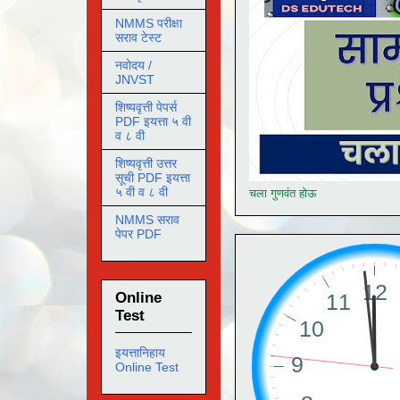
NMMS परीक्षा
सराव टेस्ट
नवोदय /
JNVST
शिष्यवृत्ती पेपर्स
PDF इयत्ता ५ वी
व ८ वी
शिष्यवृत्ती उत्तर
सूची PDF इयत्ता
५ वी व ८ वी
चला गुणवंत होऊ
NMMS सराव
पेपर PDF
Online
Test
इयत्तानिहाय
Online Test