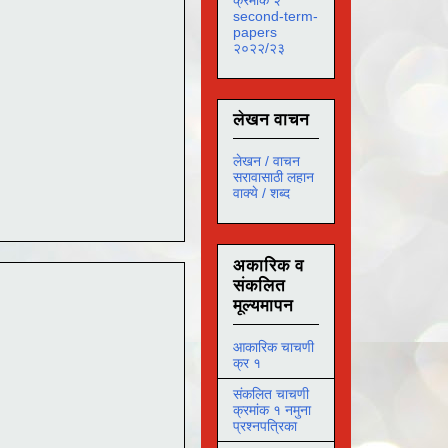
second-term-
papers
२०२२/२३
लेखन वाचन
लेखन / वाचन
सरावासाठी लहान
वाक्ये / शब्द
अकारिक व
संकलित
मूल्यमापन
आकारिक चाचणी
क्र १
संकलित चाचणी
क्रमांक १ नमुना
प्रश्नपत्रिका