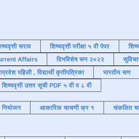
िष्यवृत्ती सराव
शिष्यवृत्ती परीक्षा ५ वी पेपर
शिष्य
urrent Affairs
दिनविशेष सन २०२२
सुविचा
याप्रवेश पहिली , विद्यार्थी कृतीपत्रिका
भारतीय सण
शिष्यवृत्ती उत्तर सूची PDF ५ वी व ८ वी
क नियोजन
आकारिक चाचणी क्र १
संकलित चा