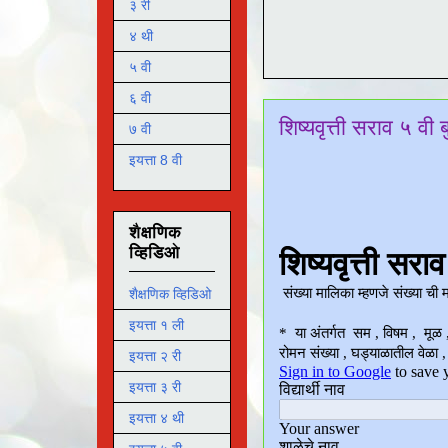
३ री
४ थी
५ वी
६ वी
शिष्यवृत्ती सराव ५ वी ब
७ वी
इयत्ता 8 वी
शैक्षणिक
व्हिडिओ
शैक्षणिक व्हिडिओ
इयत्ता १ ली
इयत्ता २ री
इयत्ता ३ री
इयत्ता ४ थी