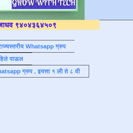
४३६४५०९
.
राज्यस्तरीय Whatsapp ग्रुप
पहिले पाऊल
atsapp ग्रुप , इयत्ता १ ली ते ८ वी