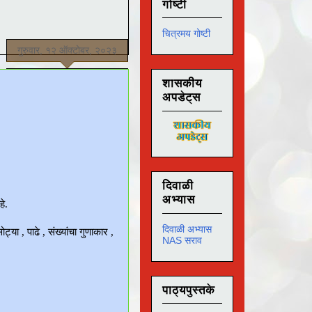
गोष्टी
चित्रमय गोष्टी
गुरुवार, १२ ऑक्टोबर, २०२३
शासकीय
अपडेट्स
दिवाळी
अभ्यास
दिवाळी अभ्यास
NAS सराव
पाठ्यपुस्तके