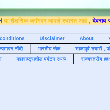
िक ब्लॉगवर आपले स्वागत आहे
,
देवराव जाधव ९४०
conditions
Disclaimer
About
ल्यमापन नोंदी
भारतीय खेळ
शाळापुर्व तयारी , 
ा
महाराष्ट्रातील पर्यटन स्थळे
राज्यस्तरीय Wh