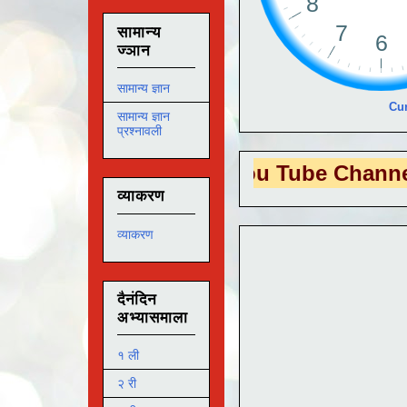
सामान्य
ज्ञान
सामान्य ज्ञान
Cur
सामान्य ज्ञान
प्रश्नावली
 EDUTECH
या You Tube Channel ला
भेट दे
व्याकरण
व्याकरण
दैनंदिन
अभ्यासमाला
१ ली
२ री