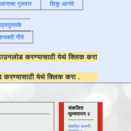
्ञानाचा गुरुवार
शिकू आनंदे
ाठ्यपुस्तके
शभक्ती गीते
ी उपलब्ध ,
डाउनलोड करण्यासाठी येथे क्लिक करा
 येथे क्लिक करा
.
संकलित
मूल्यमापन २
संकलित चाचणी
क्रमांक २