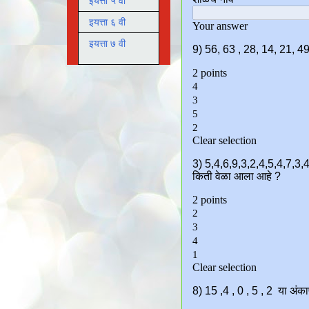
इयत्ता ५ वी
इयत्ता ६ वी
इयत्ता ७ वी