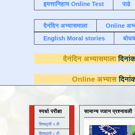
इयत्तानिहाय Online Test
पाढे
दैनंदिन अभ्यासमाला
Online अभ्
English Moral stories
बोध
दैनंदिन अभ्या
Online अभ्यास
दिनांक 31 मार्च प
स्पर्धा परीक्षा
सामान्य ज्ञान प्रश्नावली
शिष्यवृत्ती ५ वी
शिष्यवृत्ती ८ वी