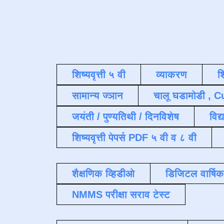
शिष्यवृत्ती ५ वी
व्याकरण
श
सामान्य ज्ञान
चालू घडामोडी , C
जयंती / पुण्यतिथी / दिनविशेष
विद्
शिष्यवृत्ती पेपर्स PDF ५ वी व ८ वी
शैक्षणिक व्हिडीओ
डिजिटल वार्षि
NMMS परीक्षा सराव टेस्ट