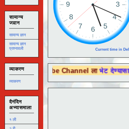
सामान्य
ज्ञान
सामान्य ज्ञान
सामान्य ज्ञान
प्रश्नावली
Current time in Del
व्याकरण
ou Tube Channel ला
भेट देण्यासाठी येथे क्लि
व्याकरण
दैनंदिन
अभ्यासमाला
१ ली
२ री