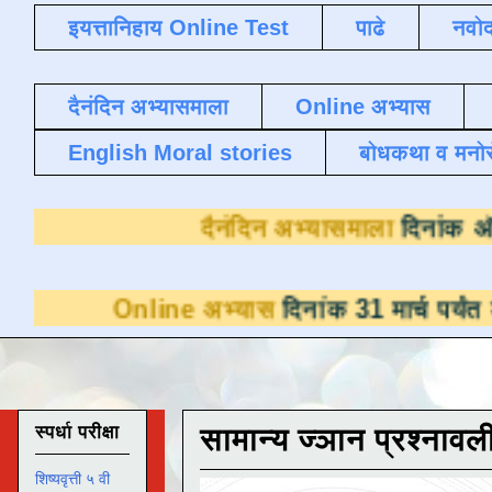
इयत्तानिहाय Online Test
पाढे
नवोद
दैनंदिन अभ्यासमाला
Online अभ्यास
English Moral stories
बोधकथा व मनो
दैनंदिन अभ्यास
line अभ्यास
दिनांक 31 मार्च पर्यंत डाउनलोडसा
स्पर्धा परीक्षा
सामान्य ज्ञान प्रश्नावल
शिष्यवृत्ती ५ वी