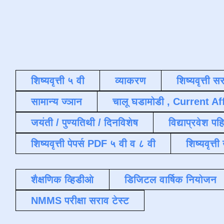
शिष्यवृत्ती ५ वी
व्याकरण
शिष्यवृत्ती स
सामान्य ज्ञान
चालू घडामोडी , Current Af
जयंती / पुण्यतिथी / दिनविशेष
विद्याप्रवेश पह
शिष्यवृत्ती पेपर्स PDF ५ वी व ८ वी
शिष्यवृत्
शैक्षणिक व्हिडीओ
डिजिटल वार्षिक नियोजन
NMMS परीक्षा सराव टेस्ट