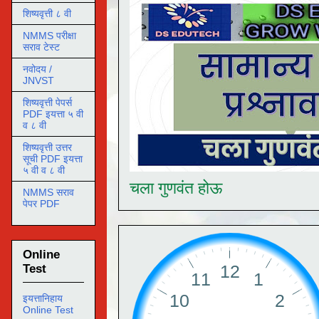
शिष्यवृत्ती ८ वी
NMMS परीक्षा
सराव टेस्ट
नवोदय /
JNVST
शिष्यवृत्ती पेपर्स
PDF इयत्ता ५ वी
व ८ वी
शिष्यवृत्ती उत्तर
सूची PDF इयत्ता
५ वी व ८ वी
चला गुणवंत होऊ
NMMS सराव
पेपर PDF
Online
Test
इयत्तानिहाय
Online Test