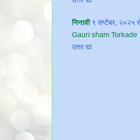
उत्तर द्या
निनावी
९ सप्टेंबर, २०२५
Gauri sham Torkade
उत्तर द्या