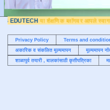
ECH
या शैक्षणिक ब्लॉगवर आपले स्वागत आहे
,
दे
Privacy Policy
Terms and conditio
अकारिक व संकलित मूल्यमापन
मूल्यमापन नों
शाळापुर्व तयारी , बालकांसाठी कृतीपत्रिका
मह