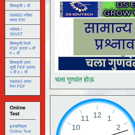
शिष्यवृत्ती ८ वी
NMMS परीक्षा
सराव टेस्ट
नवोदय /
JNVST
शिष्यवृत्ती पेपर्स
PDF इयत्ता ५ वी
व ८ वी
शिष्यवृत्ती उत्तर
सूची PDF इयत्ता
५ वी व ८ वी
चला गुणवंत होऊ
NMMS सराव
पेपर PDF
Online
Test
इयत्तानिहाय
Online Test