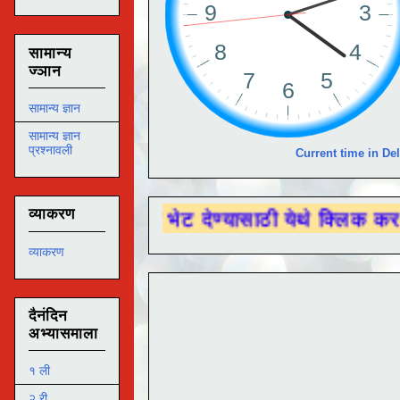
सामान्य
ज्ञान
सामान्य ज्ञान
सामान्य ज्ञान
प्रश्नावली
Current time in Del
व्याकरण
nnel ला
भेट देण्यासाठी येथे क्लिक करा .
व्याकरण
दैनंदिन
अभ्यासमाला
१ ली
२ री