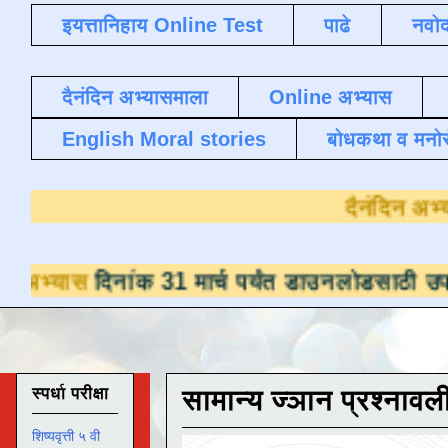
इयत्तानिहाय Online Test
पाढे
नवोद
दैनंदिन अभ्यासमाला
Online अभ्यास
English Moral stories
बोधकथा व मनो
नांक 31 मार्च पर्यंत डाउनलोडसाठी उपलब्ध ,
डाउन
स्पर्धा परीक्षा
सामान्य ज्ञान प्रश्नावल
शिष्यवृत्ती ५ वी