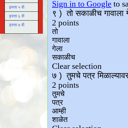
इयत्ता ५ वी
इयत्ता ६ वी
इयत्ता ७ वी