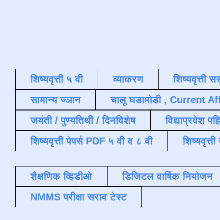
शिष्यवृत्ती ५ वी
व्याकरण
शिष्यवृत्ती स
सामान्य ज्ञान
चालू घडामोडी , Current Af
जयंती / पुण्यतिथी / दिनविशेष
विद्याप्रवेश पह
शिष्यवृत्ती पेपर्स PDF ५ वी व ८ वी
शिष्यवृत्
शैक्षणिक व्हिडीओ
डिजिटल वार्षिक नियोजन
NMMS परीक्षा सराव टेस्ट