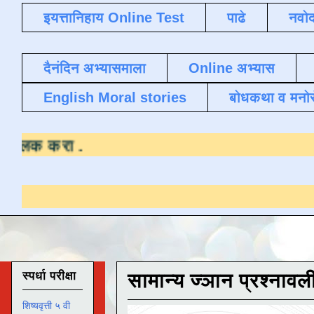
इयत्तानिहाय Online Test
पाढे
नवोद
दैनंदिन अभ्यासमाला
Online अभ्यास
English Moral stories
बोधकथा व मनो
यासाठी येथे क्लिक करा
.
स्पर्धा परीक्षा
सामान्य ज्ञान प्रश्नावल
शिष्यवृत्ती ५ वी