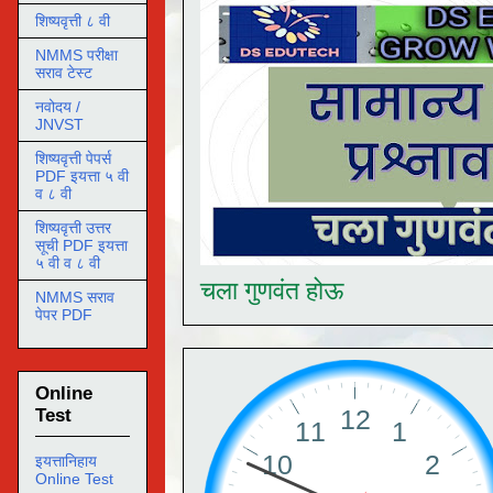
शिष्यवृत्ती ८ वी
NMMS परीक्षा
सराव टेस्ट
नवोदय /
JNVST
शिष्यवृत्ती पेपर्स
PDF इयत्ता ५ वी
व ८ वी
शिष्यवृत्ती उत्तर
सूची PDF इयत्ता
५ वी व ८ वी
चला गुणवंत होऊ
NMMS सराव
पेपर PDF
Online
Test
इयत्तानिहाय
Online Test