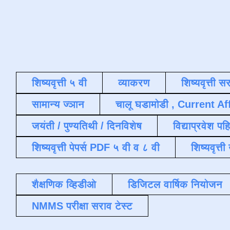
शिष्यवृत्ती ५ वी
व्याकरण
शिष्यवृत्ती स
सामान्य ज्ञान
चालू घडामोडी , Current Af
जयंती / पुण्यतिथी / दिनविशेष
विद्याप्रवेश पह
शिष्यवृत्ती पेपर्स PDF ५ वी व ८ वी
शिष्यवृत्
शैक्षणिक व्हिडीओ
डिजिटल वार्षिक नियोजन
NMMS परीक्षा सराव टेस्ट