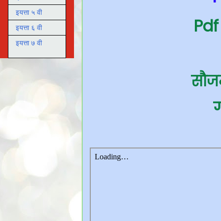
इयत्ता ५ वी
Pdf
इयत्ता ६ वी
इयत्ता ७ वी
सौजन
ग