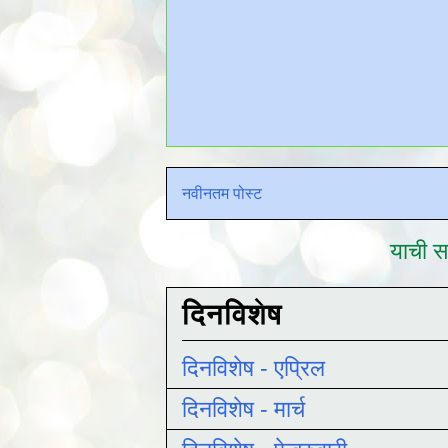
नवीनतम पोस्ट
याची सद
दिनविशेष
दिनविशेष - एप्रिल
दिनविशेष - मार्च