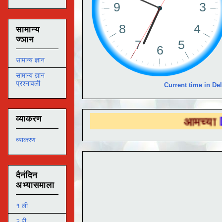
सामान्य
ज्ञान
सामान्य ज्ञान
सामान्य ज्ञान
प्रश्नावली
Current time in Del
व्याकरण
आमच्या
DS EDUT
व्याकरण
दैनंदिन
अभ्यासमाला
१ ली
२ री