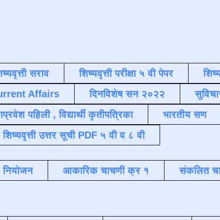
िष्यवृत्ती सराव
शिष्यवृत्ती परीक्षा ५ वी पेपर
शिष्य
urrent Affairs
दिनविशेष सन २०२२
सुविचा
याप्रवेश पहिली , विद्यार्थी कृतीपत्रिका
भारतीय सण
शिष्यवृत्ती उत्तर सूची PDF ५ वी व ८ वी
क नियोजन
आकारिक चाचणी क्र १
संकलित चा