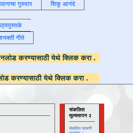
्ञानाचा गुरुवार
शिकू आनंदे
ाठ्यपुस्तके
शभक्ती गीते
पलब्ध ,
डाउनलोड करण्यासाठी येथे क्लिक करा
.
ठी येथे क्लिक करा
.
संकलित
मूल्यमापन २
संकलित चाचणी
क्रमांक २