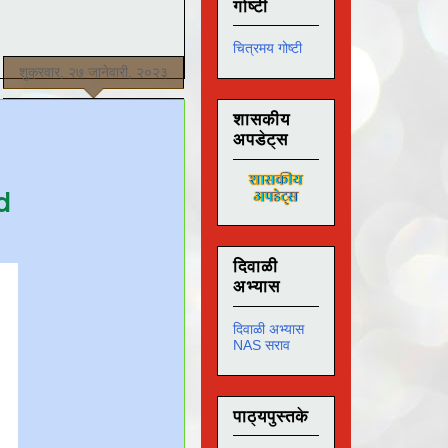
गोष्टी
चित्रमय गोष्टी
शुक्रवार, २७ जानेवारी, २०२३
शासकीय
अपडेट्स
ad
दिवाळी
अभ्यास
दिवाळी अभ्यास
NAS सराव
पाठ्यपुस्तके