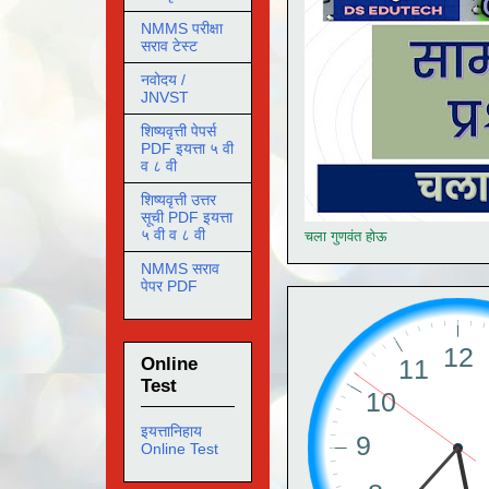
NMMS परीक्षा
सराव टेस्ट
नवोदय /
JNVST
शिष्यवृत्ती पेपर्स
PDF इयत्ता ५ वी
व ८ वी
शिष्यवृत्ती उत्तर
सूची PDF इयत्ता
५ वी व ८ वी
चला गुणवंत होऊ
NMMS सराव
पेपर PDF
Online
Test
इयत्तानिहाय
Online Test