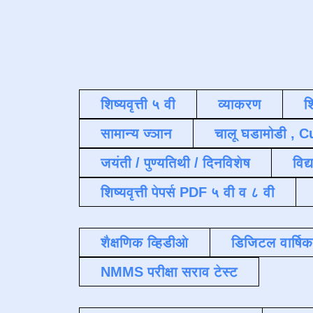
शिष्यवृत्ती ५ वी
व्याकरण
श
सामान्य ज्ञान
चालू घडामोडी , C
जयंती / पुण्यतिथी / दिनविशेष
विद्
शिष्यवृत्ती पेपर्स PDF ५ वी व ८ वी
शैक्षणिक व्हिडीओ
डिजिटल वार्षि
NMMS परीक्षा सराव टेस्ट