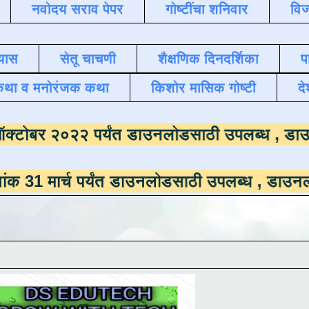
नवोदय सराव पेपर
गोष्टींचा शनिवार
विज
यास
सेतू चाचणी
शैक्षणिक दिनदर्शिका
प
कथा व मनोरंजक कथा
किशोर मासिक गोष्टी
दे
ाला
दिनांक ऑक्टोबर २०२२ पर्यंत डाउनलोडसाठी उ
च पर्यंत डाउनलोडसाठी उपलब्ध ,
डाउनलोड करण्यासा