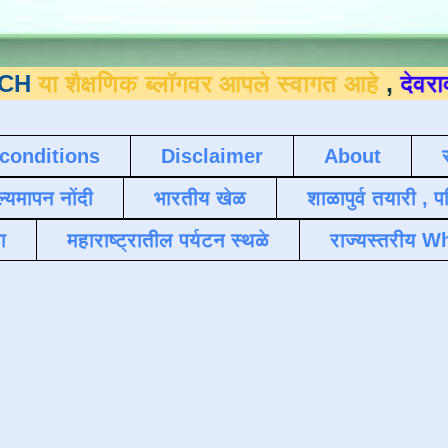
षणिक ब्लॉगवर आपले स्वागत आहे
,
देवराव जाधव ९
conditions
Disclaimer
About
ल्यमापन नोंदी
भारतीय खेळ
शाळापुर्व तयारी , 
ा
महाराष्ट्रातील पर्यटन स्थळे
राज्यस्तरीय Wh