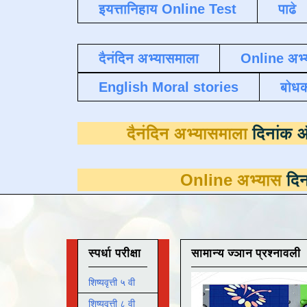
इयत्तानिहाय Online Test
पाढे
दैनंदिन अभ्यासमाला
Online अभ्
English Moral stories
बोध
दैनंदिन अभ्यासम
Online अभ्यास
दिनांक 31 मार्
स्पर्धा परीक्षा
सामान्य ज्ञान प्रश्नावली
शिष्यवृत्ती ५ वी
शिष्यवृत्ती ८ वी