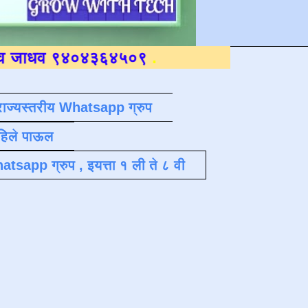
४०४३६४५०९
.
राज्यस्तरीय Whatsapp ग्रुप
पहिले पाऊल
atsapp ग्रुप , इयत्ता १ ली ते ८ वी