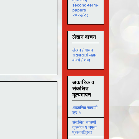
second-term-
papers
२०२२/२३
लेखन वाचन
लेखन / वाचन
सरावासाठी लहान
वाक्ये / शब्द
अकारिक व
संकलित
मूल्यमापन
आकारिक चाचणी
क्र १
संकलित चाचणी
क्रमांक १ नमुना
प्रश्नपत्रिका