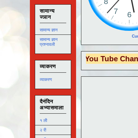
सामान्य
ज्ञान
सामान्य ज्ञान
Cur
सामान्य ज्ञान
प्रश्नावली
S EDUTECH
या You Tube Channel ला
भेट
व्याकरण
व्याकरण
दैनंदिन
अभ्यासमाला
१ ली
२ री