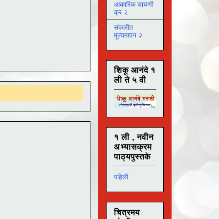
आकारिक चाचणी
क्र २
संकलीत
मूल्यमापन २
शिकू आनंदे १
ली ते ५ वी
१ ली , नवीन
अभ्यासक्रम
पाठ्यपुस्तके
पहिली
चित्रमय