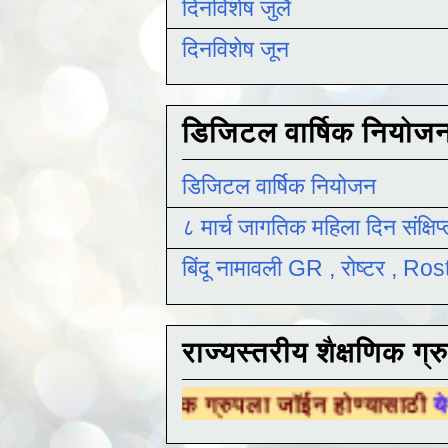
दिनविशेष जुलै
दिनविशेष जून
डिजिटल वार्षिक नियोज
डिजिटल वार्षिक नियोजन
८ मार्च जागतिक महिला दिन संक्षिप
बिंदू नामावली GR , रोष्टर , R
राज्यस्तरीय शैक्षणिक ग्र
ैक्षणिक ग्रुपला जॉईन होण्यासाठी
येथे क्लिक करा .