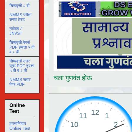
शिष्यवृत्ती ८ वी
NMMS परीक्षा
सराव टेस्ट
नवोदय /
JNVST
शिष्यवृत्ती पेपर्स
PDF इयत्ता ५ वी
व ८ वी
शिष्यवृत्ती उत्तर
सूची PDF इयत्ता
५ वी व ८ वी
चला गुणवंत होऊ
NMMS सराव
पेपर PDF
Online
Test
इयत्तानिहाय
Online Test