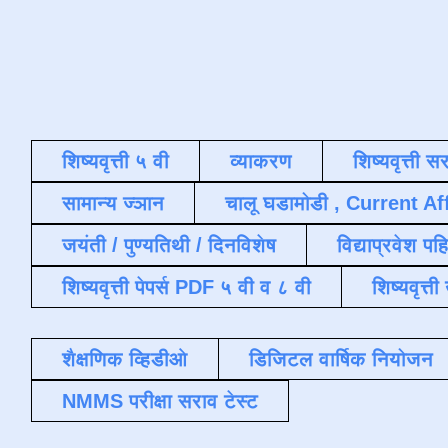
शिष्यवृत्ती ५ वी
व्याकरण
शिष्यवृत्ती स
सामान्य ज्ञान
चालू घडामोडी , Current Af
जयंती / पुण्यतिथी / दिनविशेष
विद्याप्रवेश पह
शिष्यवृत्ती पेपर्स PDF ५ वी व ८ वी
शिष्यवृत्
शैक्षणिक व्हिडीओ
डिजिटल वार्षिक नियोजन
NMMS परीक्षा सराव टेस्ट