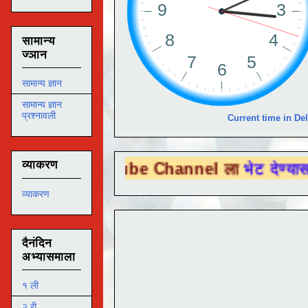
सामान्य
ज्ञान
सामान्य ज्ञान
सामान्य ज्ञान
प्रश्नावली
Current time in Del
व्याकरण
u Tube Channel ला
भेट देण्यासाठी येथे क्लिक
व्याकरण
दैनंदिन
अभ्यासमाला
१ ली
२ री