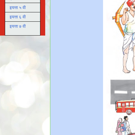
इयत्ता ५ वी
इयत्ता ६ वी
इयत्ता ७ वी