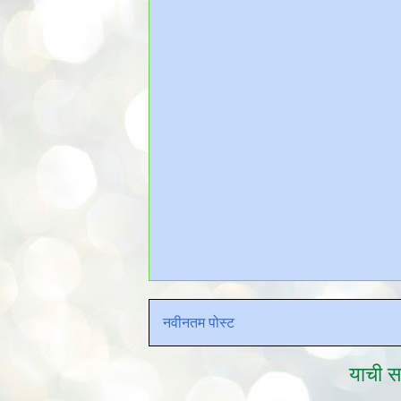
नवीनतम पोस्ट
याची सद