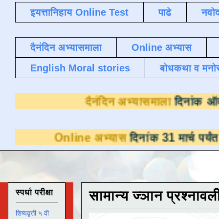
इयत्तानिहाय Online Test
पाढे
नवोद
दैनंदिन अभ्यासमाला
Online अभ्यास
English Moral stories
बोधकथा व मनो
दैनंदिन अभ्या
line अभ्यास
दिनांक 31 मार्च पर्यंत डाउनलोडसाठ
स्पर्धा परीक्षा
सामान्य ज्ञान प्रश्नावल
शिष्यवृत्ती ५ वी