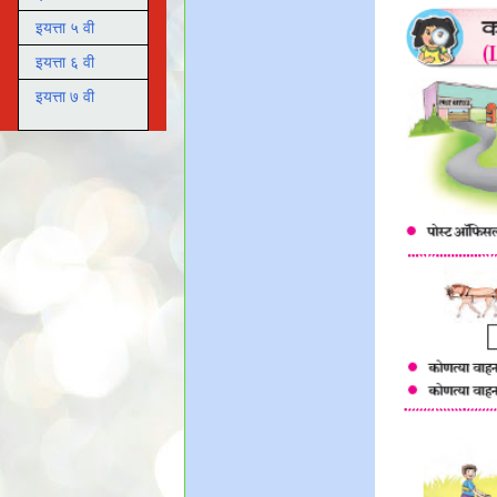
इयत्ता ५ वी
इयत्ता ६ वी
इयत्ता ७ वी