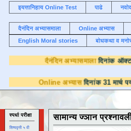
इयत्तानिहाय Online Test
पाढे
नवोद
दैनंदिन अभ्यासमाला
Online अभ्यास
English Moral stories
बोधकथा व मनो
दैनंदिन अभ्यासमाला
Online अभ्यास
दिनांक 31 मार्च पर्यंत डाउनल
स्पर्धा परीक्षा
सामान्य ज्ञान प्रश्नावल
शिष्यवृत्ती ५ वी