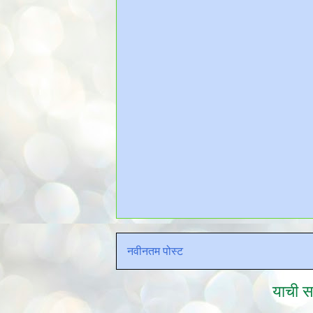
नवीनतम पोस्ट
याची सद