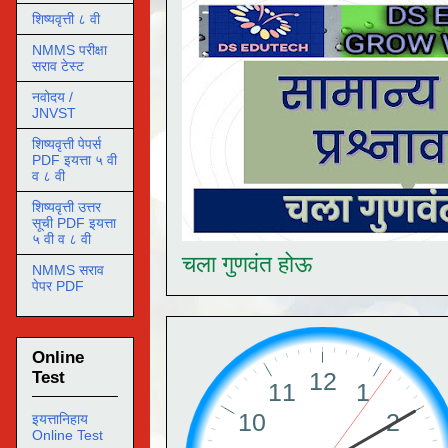
शिष्यवृत्ती ८ वी
NMMS परीक्षा
सराव टेस्ट
नवोदय /
JNVST
शिष्यवृत्ती पेपर्स
PDF इयत्ता ५ वी
व ८ वी
शिष्यवृत्ती उत्तर
सूची PDF इयत्ता
५ वी व ८ वी
चला गुणवंत होऊ
NMMS सराव
पेपर PDF
Online
Test
इयत्तानिहाय
Online Test