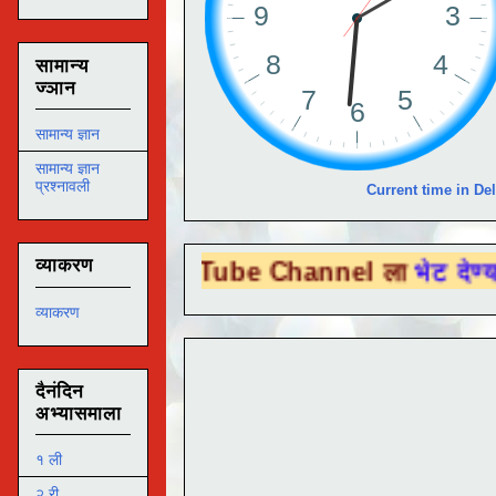
सामान्य
ज्ञान
सामान्य ज्ञान
सामान्य ज्ञान
प्रश्नावली
Current time in Del
व्याकरण
ा You Tube Channel ला
भेट देण्यासाठी येथे 
व्याकरण
दैनंदिन
अभ्यासमाला
१ ली
२ री