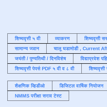
शिष्यवृत्ती ५ वी
व्याकरण
शिष्यवृत्ती स
सामान्य ज्ञान
चालू घडामोडी , Current Af
जयंती / पुण्यतिथी / दिनविशेष
विद्याप्रवेश पह
शिष्यवृत्ती पेपर्स PDF ५ वी व ८ वी
शिष्यवृत्
शैक्षणिक व्हिडीओ
डिजिटल वार्षिक नियोजन
NMMS परीक्षा सराव टेस्ट