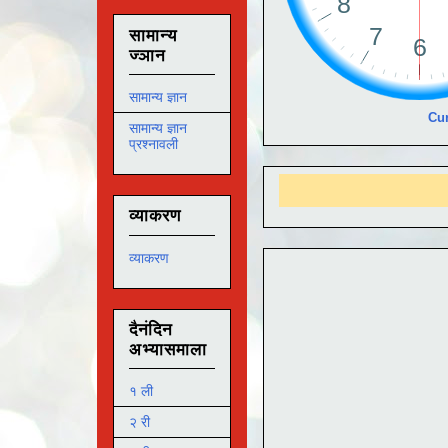
सामान्य
ज्ञान
सामान्य ज्ञान
Cur
सामान्य ज्ञान
प्रश्नावली
आ
व्याकरण
व्याकरण
दैनंदिन
अभ्यासमाला
१ ली
२ री