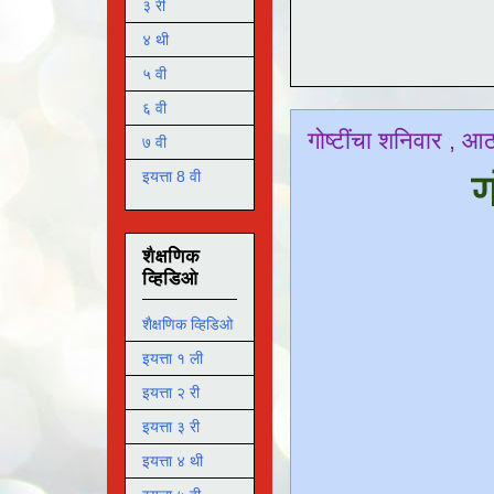
३ री
४ थी
५ वी
६ वी
गोष्टींचा शनिवार , 
७ वी
इयत्ता 8 वी
ग
शैक्षणिक
व्हिडिओ
शैक्षणिक व्हिडिओ
इयत्ता १ ली
इयत्ता २ री
इयत्ता ३ री
इयत्ता ४ थी