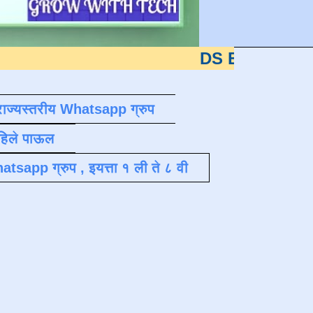
DS EDUTECH
या शैक्षणि
राज्यस्तरीय Whatsapp ग्रुप
पहिले पाऊल
atsapp ग्रुप , इयत्ता १ ली ते ८ वी