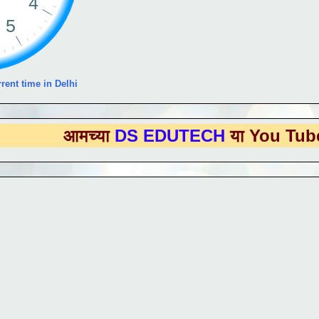
rent time in Delhi
मच्या
DS EDUTECH
या You Tube Channe