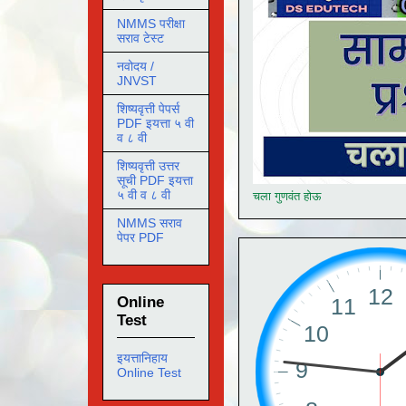
NMMS परीक्षा
सराव टेस्ट
नवोदय /
JNVST
शिष्यवृत्ती पेपर्स
PDF इयत्ता ५ वी
व ८ वी
शिष्यवृत्ती उत्तर
सूची PDF इयत्ता
५ वी व ८ वी
चला गुणवंत होऊ
NMMS सराव
पेपर PDF
Online
Test
इयत्तानिहाय
Online Test