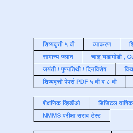
शिष्यवृत्ती ५ वी
व्याकरण
श
सामान्य ज्ञान
चालू घडामोडी , C
जयंती / पुण्यतिथी / दिनविशेष
विद्
शिष्यवृत्ती पेपर्स PDF ५ वी व ८ वी
शैक्षणिक व्हिडीओ
डिजिटल वार्षि
NMMS परीक्षा सराव टेस्ट