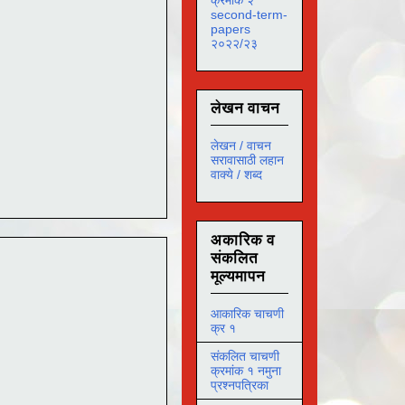
second-term-
papers
२०२२/२३
लेखन वाचन
लेखन / वाचन
सरावासाठी लहान
वाक्ये / शब्द
अकारिक व
संकलित
मूल्यमापन
आकारिक चाचणी
क्र १
संकलित चाचणी
क्रमांक १ नमुना
प्रश्नपत्रिका