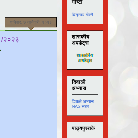
गोष्टी
चित्रमय गोष्टी
शनिवार, ७ जानेवारी, २०२३
शासकीय
/०१/२०२३
अपडेट्स
ा
दिवाळी
अभ्यास
दिवाळी अभ्यास
NAS सराव
पाठ्यपुस्तके