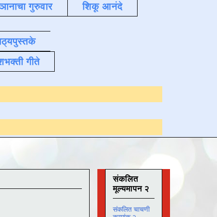
्ञानाचा गुरुवार
शिकू आनंदे
ाठ्यपुस्तके
शभक्ती गीते
Online अभ्यास
दिनां
संकलित
मूल्यमापन २
संकलित चाचणी
क्रमांक २