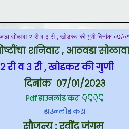
आठवडा सोळावा २ री व ३ री , खोडकर की गुणी दिनांक ०७
ोष्टींचा शनिवार , आठवडा
सोळाव
२ री व ३ री , खोडकर की गुणी
दिनांक
०७/०१/२०२३
Pdf डाउनलोड करा 👇👇👇👇
डाउनलोड करा
सौजन्य : रवींद्र जंगम