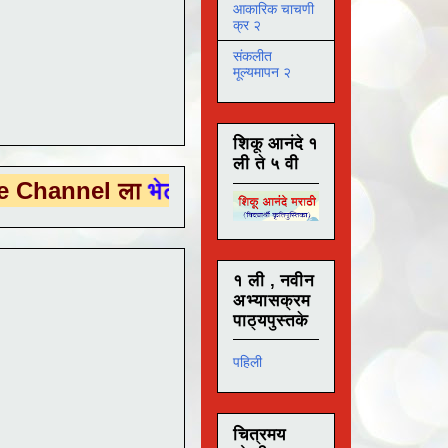
आकारिक चाचणी
क्र २
संकलीत
मूल्यमापन २
शिकू आनंदे १
ली ते ५ वी
l ला
भेट देण्यासाठी येथे क्लिक करा .
१ ली , नवीन
अभ्यासक्रम
पाठ्यपुस्तके
पहिली
चित्रमय