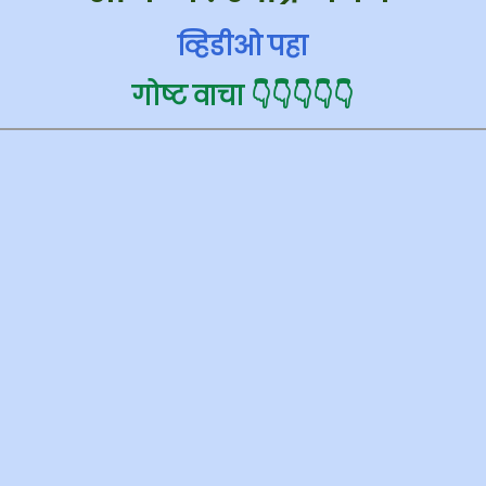
व्हिडीओ पहा
गोष्ट वाचा 👇👇👇👇👇