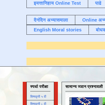
इयत्तानिहाय Online Test
पाढे
दैनंदिन अभ्यासमाला
Online अभ्
English Moral stories
बोध
यासाठी येथे क्लिक करा
.
स्पर्धा परीक्षा
सामान्य ज्ञान प्रश्नावली
शिष्यवृत्ती ५ वी
शिष्यवृत्ती ८ वी