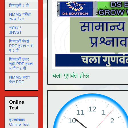
शिष्यवृत्ती ८ वी
NMMS परीक्षा
सराव टेस्ट
नवोदय /
JNVST
शिष्यवृत्ती पेपर्स
PDF इयत्ता ५ वी
व ८ वी
शिष्यवृत्ती उत्तर
सूची PDF इयत्ता
५ वी व ८ वी
चला गुणवंत होऊ
NMMS सराव
पेपर PDF
Online
Test
इयत्तानिहाय
Online Test