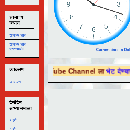
सामान्य
ज्ञान
सामान्य ज्ञान
सामान्य ज्ञान
प्रश्नावली
Current time in Del
व्याकरण
 You Tube Channel ला
भेट देण्यासाठी येथे क
व्याकरण
दैनंदिन
अभ्यासमाला
१ ली
२ री