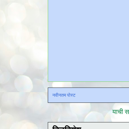
नवीनतम पोस्ट
याची सद