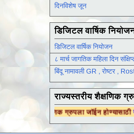
दिनविशेष जून
डिजिटल वार्षिक नियोज
डिजिटल वार्षिक नियोजन
८ मार्च जागतिक महिला दिन संक्षिप
बिंदू नामावली GR , रोष्टर , R
राज्यस्तरीय शैक्षणिक ग्र
ीय शैक्षणिक ग्रुपला जॉईन होण्यासाठी
येथे क्लिक क