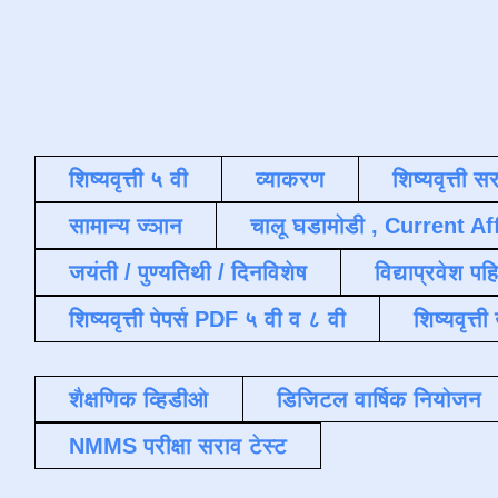
शिष्यवृत्ती ५ वी
व्याकरण
शिष्यवृत्ती स
सामान्य ज्ञान
चालू घडामोडी , Current Af
जयंती / पुण्यतिथी / दिनविशेष
विद्याप्रवेश पह
शिष्यवृत्ती पेपर्स PDF ५ वी व ८ वी
शिष्यवृत्
शैक्षणिक व्हिडीओ
डिजिटल वार्षिक नियोजन
NMMS परीक्षा सराव टेस्ट