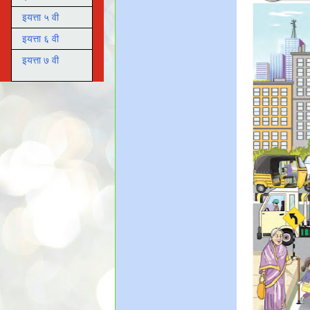
इयत्ता ५ वी
इयत्ता ६ वी
इयत्ता ७ वी