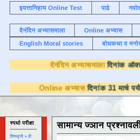
इयत्तानिहाय Online Test
पाढे
नवोद
दैनंदिन अभ्यासमाला
Online अभ्यास
English Moral stories
बोधकथा व मनो
दैनंदिन अभ्यासमाल
Online अभ्यास
दिनांक 31 मार्च पर्यंत डाउनलो
स्पर्धा परीक्षा
सामान्य ज्ञान प्रश्नावल
शिष्यवृत्ती ५ वी