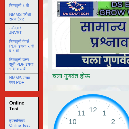
शिष्यवृत्ती ८ वी
NMMS परीक्षा
सराव टेस्ट
नवोदय /
JNVST
शिष्यवृत्ती पेपर्स
PDF इयत्ता ५ वी
व ८ वी
शिष्यवृत्ती उत्तर
सूची PDF इयत्ता
५ वी व ८ वी
चला गुणवंत होऊ
NMMS सराव
पेपर PDF
Online
Test
इयत्तानिहाय
Online Test