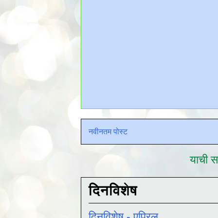
नवीनतम पोस्ट
याची सद
दिनविशेष
दिनविशेष - एप्रिल