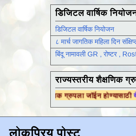
डिजिटल वार्षिक नियोज
डिजिटल वार्षिक नियोजन
८ मार्च जागतिक महिला दिन संक्षिप
बिंदू नामावली GR , रोष्टर , R
राज्यस्तरीय शैक्षणिक ग्र
य शैक्षणिक ग्रुपला जॉईन होण्यासाठी
येथे क्लिक कर
लोकप्रिय पोस्ट