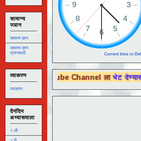
सामान्य
ज्ञान
सामान्य ज्ञान
सामान्य ज्ञान
प्रश्नावली
Current time in Del
व्याकरण
You Tube Channel ला
भेट देण्यासाठी येथे क्
व्याकरण
दैनंदिन
अभ्यासमाला
१ ली
२ री