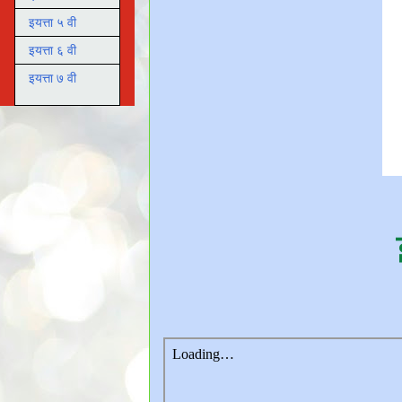
इयत्ता ५ वी
इयत्ता ६ वी
इयत्ता ७ वी