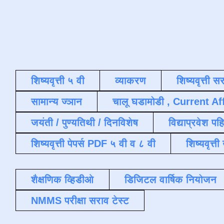
शिष्यवृत्ती ५ वी
व्याकरण
शिष्यवृत्ती स
सामान्य ज्ञान
चालू घडामोडी , Current Af
जयंती / पुण्यतिथी / दिनविशेष
विद्याप्रवेश पह
शिष्यवृत्ती पेपर्स PDF ५ वी व ८ वी
शिष्यवृत्
शैक्षणिक व्हिडीओ
डिजिटल वार्षिक नियोजन
NMMS परीक्षा सराव टेस्ट