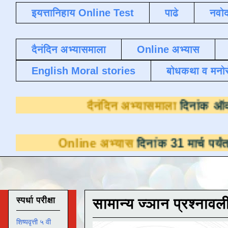
इयत्तानिहाय Online Test
पाढे
नवोद
दैनंदिन अभ्यासमाला
Online अभ्यास
English Moral stories
बोधकथा व मनो
दैनंदिन अभ्यासमा
Online अभ्यास
दिनांक 31 मार्च पर्यंत डाउनलोडस
स्पर्धा परीक्षा
सामान्य ज्ञान प्रश्नावल
शिष्यवृत्ती ५ वी