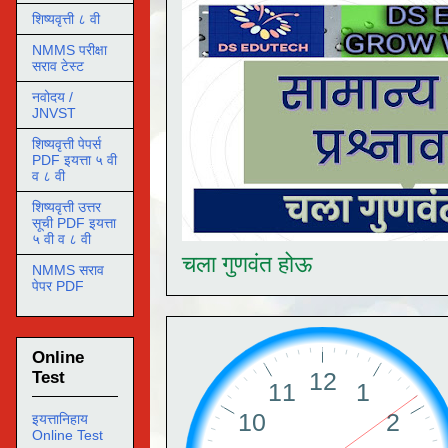
शिष्यवृत्ती ८ वी
NMMS परीक्षा
सराव टेस्ट
नवोदय /
JNVST
शिष्यवृत्ती पेपर्स
PDF इयत्ता ५ वी
व ८ वी
शिष्यवृत्ती उत्तर
सूची PDF इयत्ता
५ वी व ८ वी
चला गुणवंत होऊ
NMMS सराव
पेपर PDF
Online
Test
इयत्तानिहाय
Online Test