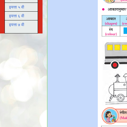
इयत्ता ५ वी
इयत्ता ६ वी
इयत्ता ७ वी