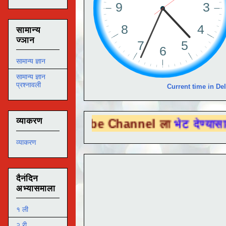
सामान्य
ज्ञान
सामान्य ज्ञान
सामान्य ज्ञान
प्रश्नावली
Current time in Del
व्याकरण
ou Tube Channel ला
भेट देण्यासाठी येथे क्ल
व्याकरण
दैनंदिन
अभ्यासमाला
१ ली
२ री