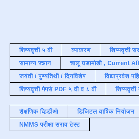
शिष्यवृत्ती ५ वी
व्याकरण
शिष्यवृत्ती स
सामान्य ज्ञान
चालू घडामोडी , Current Af
जयंती / पुण्यतिथी / दिनविशेष
विद्याप्रवेश पह
शिष्यवृत्ती पेपर्स PDF ५ वी व ८ वी
शिष्यवृत्
शैक्षणिक व्हिडीओ
डिजिटल वार्षिक नियोजन
NMMS परीक्षा सराव टेस्ट