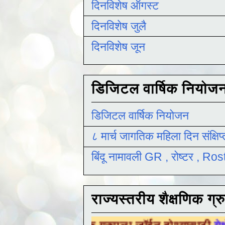
दिनविशेष ऑगस्ट
दिनविशेष जुलै
दिनविशेष जून
डिजिटल वार्षिक नियोज
डिजिटल वार्षिक नियोजन
८ मार्च जागतिक महिला दिन संक्षिप
बिंदू नामावली GR , रोष्टर , R
राज्यस्तरीय शैक्षणिक ग्र
 शैक्षणिक ग्रुपला जॉईन होण्यासाठी
येथे क्लिक करा