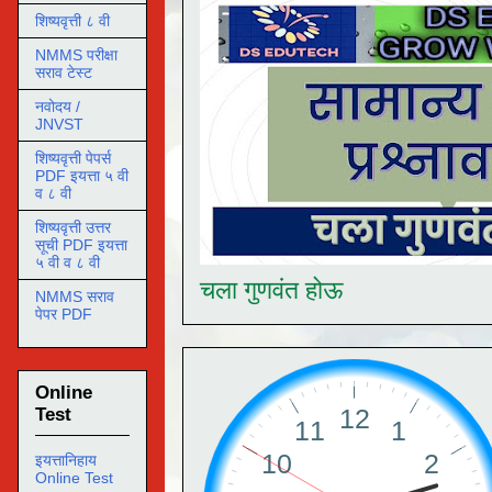
शिष्यवृत्ती ८ वी
NMMS परीक्षा
सराव टेस्ट
नवोदय /
JNVST
शिष्यवृत्ती पेपर्स
PDF इयत्ता ५ वी
व ८ वी
शिष्यवृत्ती उत्तर
सूची PDF इयत्ता
५ वी व ८ वी
चला गुणवंत होऊ
NMMS सराव
पेपर PDF
Online
Test
इयत्तानिहाय
Online Test