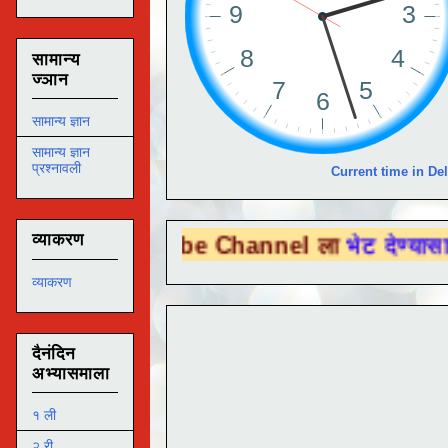
सामान्य
ज्ञान
सामान्य ज्ञान
सामान्य ज्ञान
प्रश्नावली
Current time in Del
व्याकरण
 Tube Channel ला
भेट देण्यासाठी येथे क्लिक 
व्याकरण
दैनंदिन
अभ्यासमाला
१ ली
२ री