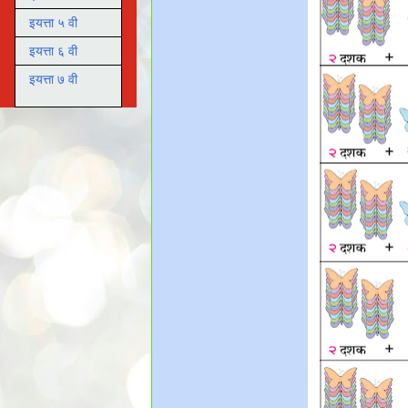
इयत्ता ५ वी
इयत्ता ६ वी
इयत्ता ७ वी