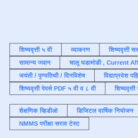
शिष्यवृत्ती ५ वी
व्याकरण
शिष्यवृत्ती स
सामान्य ज्ञान
चालू घडामोडी , Current Af
जयंती / पुण्यतिथी / दिनविशेष
विद्याप्रवेश पह
शिष्यवृत्ती पेपर्स PDF ५ वी व ८ वी
शिष्यवृत्
शैक्षणिक व्हिडीओ
डिजिटल वार्षिक नियोजन
NMMS परीक्षा सराव टेस्ट