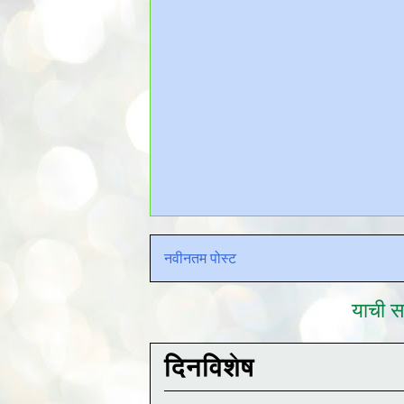
नवीनतम पोस्ट
याची सद
दिनविशेष