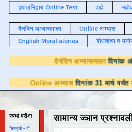
इयत्तानिहाय Online Test
पाढे
नवोद
दैनंदिन अभ्यासमाला
Online अभ्यास
English Moral stories
बोधकथा व मनो
दैनंदिन अभ्य
ine अभ्यास
दिनांक 31 मार्च पर्यंत डाउनलोडसाठी
स्पर्धा परीक्षा
सामान्य ज्ञान प्रश्नावल
शिष्यवृत्ती ५ वी