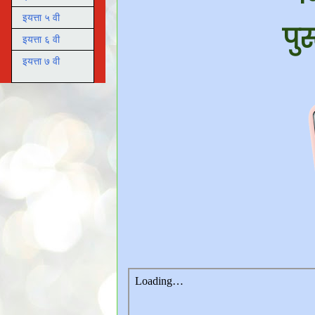
इयत्ता ५ वी
पु
इयत्ता ६ वी
इयत्ता ७ वी