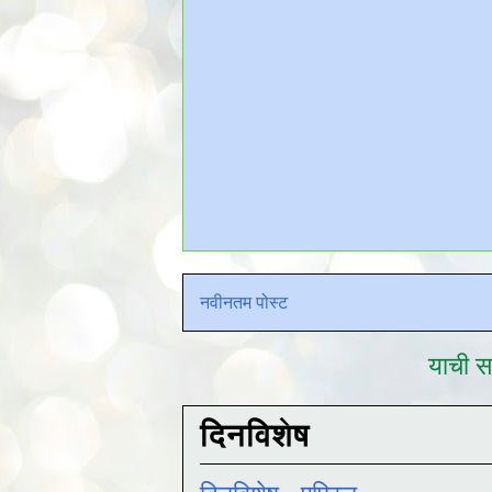
नवीनतम पोस्ट
याची सद
दिनविशेष