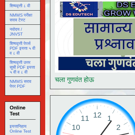
शिष्यवृत्ती ८ वी
NMMS परीक्षा
सराव टेस्ट
नवोदय /
JNVST
शिष्यवृत्ती पेपर्स
PDF इयत्ता ५ वी
व ८ वी
शिष्यवृत्ती उत्तर
सूची PDF इयत्ता
५ वी व ८ वी
चला गुणवंत होऊ
NMMS सराव
पेपर PDF
Online
Test
इयत्तानिहाय
Online Test