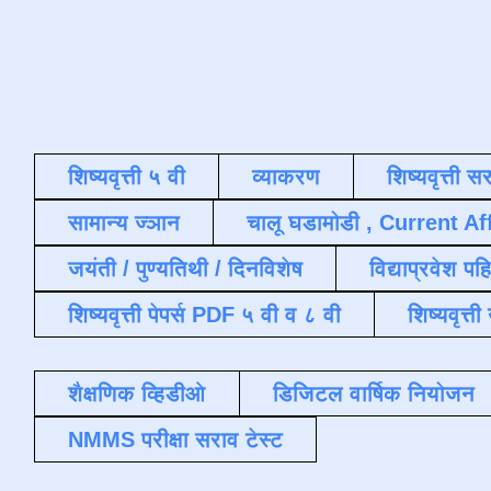
शिष्यवृत्ती ५ वी
व्याकरण
शिष्यवृत्ती स
सामान्य ज्ञान
चालू घडामोडी , Current Af
जयंती / पुण्यतिथी / दिनविशेष
विद्याप्रवेश पह
शिष्यवृत्ती पेपर्स PDF ५ वी व ८ वी
शिष्यवृत्
शैक्षणिक व्हिडीओ
डिजिटल वार्षिक नियोजन
NMMS परीक्षा सराव टेस्ट