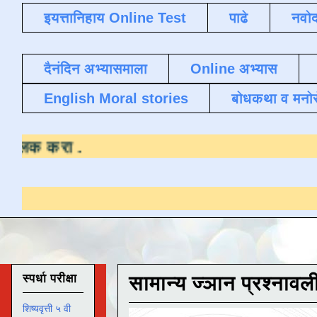
इयत्तानिहाय Online Test
पाढे
नवोद
दैनंदिन अभ्यासमाला
Online अभ्यास
English Moral stories
बोधकथा व मनो
रण्यासाठी येथे क्लिक करा
.
स्पर्धा परीक्षा
सामान्य ज्ञान प्रश्नावल
शिष्यवृत्ती ५ वी