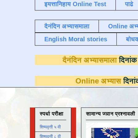
इयत्तानिहाय Online Test
पाढे
दैनंदिन अभ्यासमाला
Online अभ्
English Moral stories
बोध
दैनंदिन अभ्य
Online अभ्यास
दिनांक 31 मार्च प
स्पर्धा परीक्षा
सामान्य ज्ञान प्रश्नावली
शिष्यवृत्ती ५ वी
शिष्यवृत्ती ८ वी