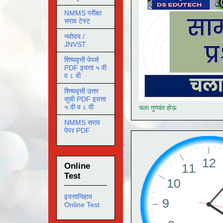
NMMS परीक्षा
सराव टेस्ट
नवोदय /
JNVST
शिष्यवृत्ती पेपर्स
PDF इयत्ता ५ वी
व ८ वी
शिष्यवृत्ती उत्तर
सूची PDF इयत्ता
५ वी व ८ वी
चला गुणवंत होऊ
NMMS सराव
पेपर PDF
Online
Test
इयत्तानिहाय
Online Test