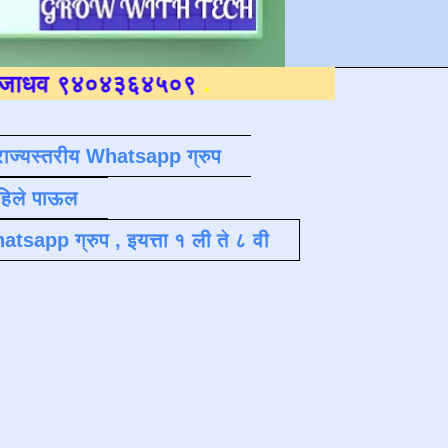
४३६४५०९
.
राज्यस्तरीय Whatsapp ग्रुप
पहिले पाऊल
atsapp ग्रुप , इयत्ता १ ली ते ८ वी