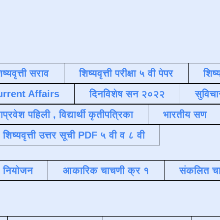
िष्यवृत्ती सराव
शिष्यवृत्ती परीक्षा ५ वी पेपर
शिष्य
urrent Affairs
दिनविशेष सन २०२२
सुविचा
याप्रवेश पहिली , विद्यार्थी कृतीपत्रिका
भारतीय सण
शिष्यवृत्ती उत्तर सूची PDF ५ वी व ८ वी
क नियोजन
आकारिक चाचणी क्र १
संकलित चा