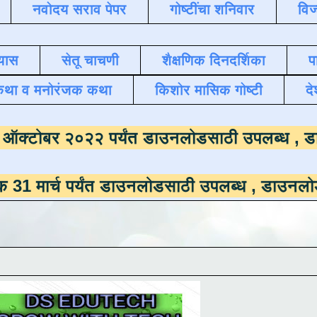
नवोदय सराव पेपर
गोष्टींचा शनिवार
विज
यास
सेतू चाचणी
शैक्षणिक दिनदर्शिका
प
कथा व मनोरंजक कथा
किशोर मासिक गोष्टी
दे
ासमाला
दिनांक ऑक्टोबर २०२२ पर्यंत डाउनलोडसाठ
र्यंत डाउनलोडसाठी उपलब्ध ,
डाउनलोड करण्यासाठी