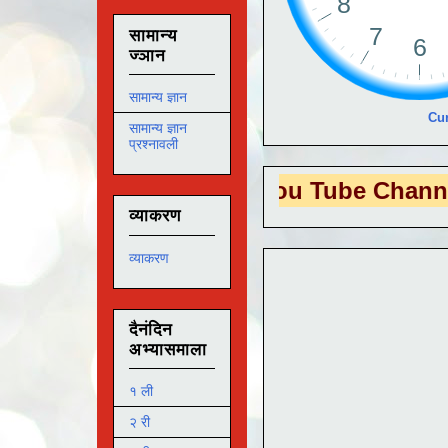
सामान्य
ज्ञान
सामान्य ज्ञान
Cur
सामान्य ज्ञान
प्रश्नावली
EDUTECH
या You Tube Channel ला
भेट दे
व्याकरण
व्याकरण
दैनंदिन
अभ्यासमाला
१ ली
२ री