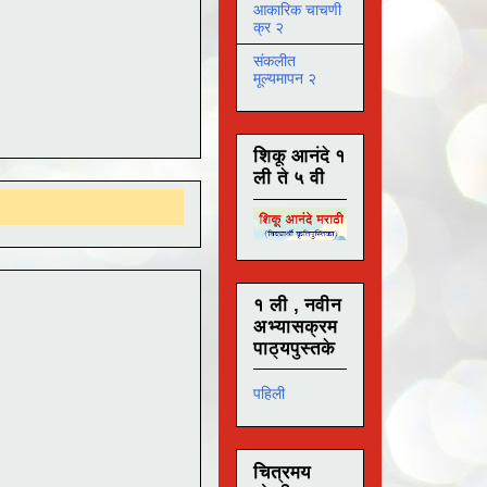
आकारिक चाचणी
क्र २
संकलीत
मूल्यमापन २
शिकू आनंदे १
ली ते ५ वी
१ ली , नवीन
अभ्यासक्रम
पाठ्यपुस्तके
पहिली
चित्रमय