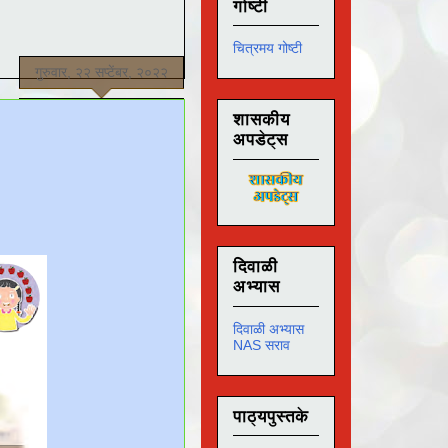
गोष्टी
चित्रमय गोष्टी
गुरुवार, २२ सप्टेंबर, २०२२
शासकीय
अपडेट्स
दिवाळी
अभ्यास
दिवाळी अभ्यास
NAS सराव
पाठ्यपुस्तके