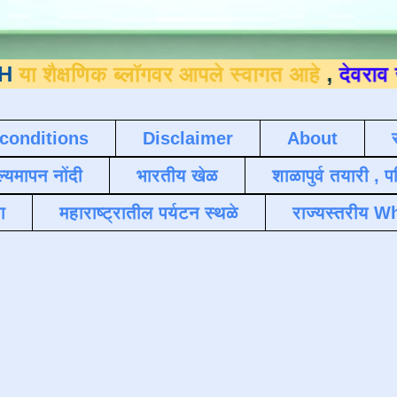
क ब्लॉगवर आपले स्वागत आहे
,
देवराव जाधव ९४०
conditions
Disclaimer
About
ल्यमापन नोंदी
भारतीय खेळ
शाळापुर्व तयारी , 
ा
महाराष्ट्रातील पर्यटन स्थळे
राज्यस्तरीय Wh