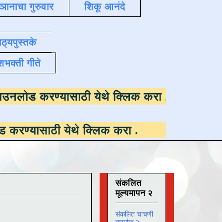
्ञानाचा गुरुवार
शिकू आनंदे
ाठ्यपुस्तके
शभक्ती गीते
ी उपलब्ध ,
डाउनलोड करण्यासाठी येथे क्लिक करा
 येथे क्लिक करा
.
संकलित
मूल्यमापन २
संकलित चाचणी
क्रमांक २