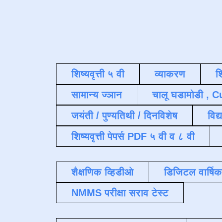
शिष्यवृत्ती ५ वी
व्याकरण
श
सामान्य ज्ञान
चालू घडामोडी , C
जयंती / पुण्यतिथी / दिनविशेष
विद्
शिष्यवृत्ती पेपर्स PDF ५ वी व ८ वी
शैक्षणिक व्हिडीओ
डिजिटल वार्षि
NMMS परीक्षा सराव टेस्ट