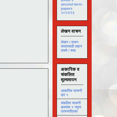
second-term-
papers
२०२२/२३
लेखन वाचन
लेखन / वाचन
सरावासाठी लहान
वाक्ये / शब्द
अकारिक व
संकलित
मूल्यमापन
आकारिक चाचणी
क्र १
संकलित चाचणी
क्रमांक १ नमुना
प्रश्नपत्रिका