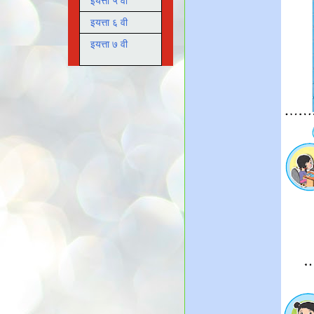
इयत्ता ५ वी
इयत्ता ६ वी
इयत्ता ७ वी