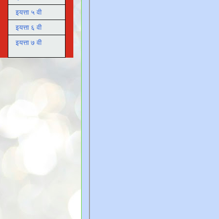
इयत्ता ५ वी
इयत्ता ६ वी
इयत्ता ७ वी