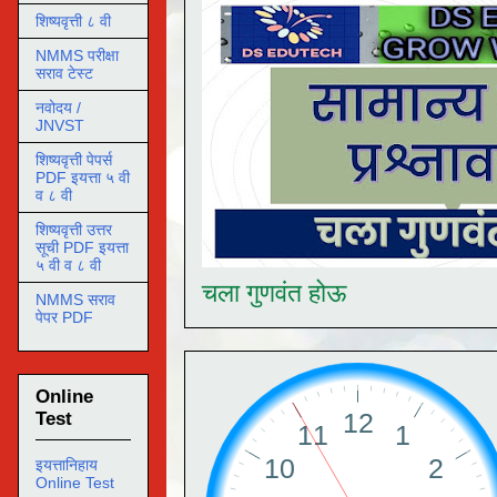
शिष्यवृत्ती ८ वी
NMMS परीक्षा
सराव टेस्ट
नवोदय /
JNVST
शिष्यवृत्ती पेपर्स
PDF इयत्ता ५ वी
व ८ वी
शिष्यवृत्ती उत्तर
सूची PDF इयत्ता
५ वी व ८ वी
चला गुणवंत होऊ
NMMS सराव
पेपर PDF
Online
Test
इयत्तानिहाय
Online Test