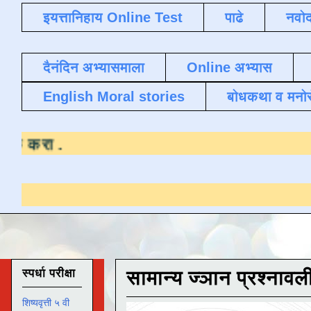
इयत्तानिहाय Online Test
पाढे
नवोद
दैनंदिन अभ्यासमाला
Online अभ्यास
English Moral stories
बोधकथा व मनो
्यासाठी येथे क्लिक करा
.
स्पर्धा परीक्षा
सामान्य ज्ञान प्रश्नावल
शिष्यवृत्ती ५ वी