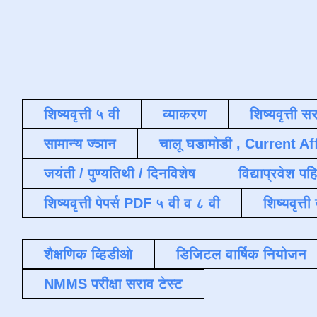
शिष्यवृत्ती ५ वी
व्याकरण
शिष्यवृत्ती स
सामान्य ज्ञान
चालू घडामोडी , Current Af
जयंती / पुण्यतिथी / दिनविशेष
विद्याप्रवेश पह
शिष्यवृत्ती पेपर्स PDF ५ वी व ८ वी
शिष्यवृत्
शैक्षणिक व्हिडीओ
डिजिटल वार्षिक नियोजन
NMMS परीक्षा सराव टेस्ट