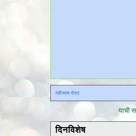
नवीनतम पोस्ट
याची सद
दिनविशेष