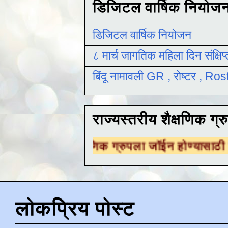
डिजिटल वार्षिक नियोज
डिजिटल वार्षिक नियोजन
८ मार्च जागतिक महिला दिन संक्षिप
बिंदू नामावली GR , रोष्टर , R
राज्यस्तरीय शैक्षणिक ग्र
शैक्षणिक ग्रुपला जॉईन होण्यासाठी
येथे क्लिक करा 
लोकप्रिय पोस्ट