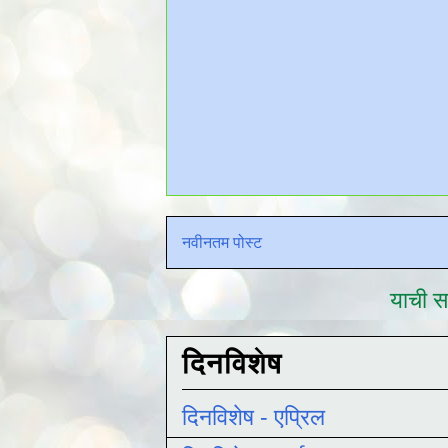
नवीनतम पोस्ट
याची सद
दिनविशेष
दिनविशेष - एप्रिल