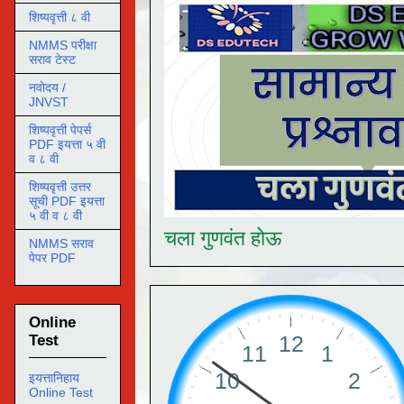
शिष्यवृत्ती ८ वी
NMMS परीक्षा
सराव टेस्ट
नवोदय /
JNVST
शिष्यवृत्ती पेपर्स
PDF इयत्ता ५ वी
व ८ वी
शिष्यवृत्ती उत्तर
सूची PDF इयत्ता
५ वी व ८ वी
चला गुणवंत होऊ
NMMS सराव
पेपर PDF
Online
Test
इयत्तानिहाय
Online Test