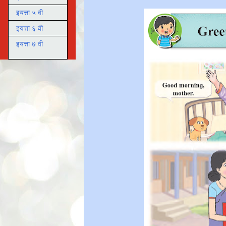
इयत्ता ५ वी
इयत्ता ६ वी
इयत्ता ७ वी