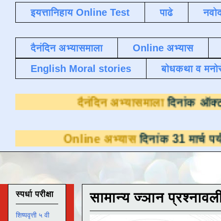
इयत्तानिहाय Online Test
पाढे
नवोद
दैनंदिन अभ्यासमाला
Online अभ्यास
English Moral stories
बोधकथा व मनो
दैनंदिन अभ्यास
nline अभ्यास
दिनांक 31 मार्च पर्यंत डाउनलोडसा
स्पर्धा परीक्षा
सामान्य ज्ञान प्रश्नावल
शिष्यवृत्ती ५ वी