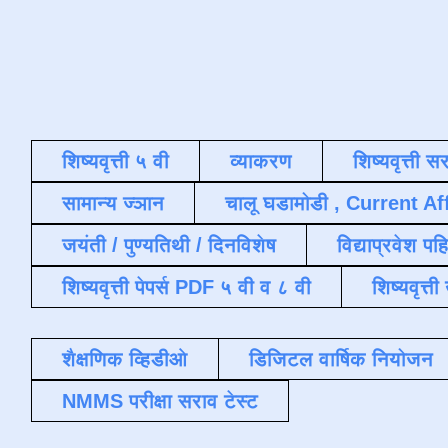
शिष्यवृत्ती ५ वी
व्याकरण
शिष्यवृत्ती स
सामान्य ज्ञान
चालू घडामोडी , Current Af
जयंती / पुण्यतिथी / दिनविशेष
विद्याप्रवेश पह
शिष्यवृत्ती पेपर्स PDF ५ वी व ८ वी
शिष्यवृत्
शैक्षणिक व्हिडीओ
डिजिटल वार्षिक नियोजन
NMMS परीक्षा सराव टेस्ट