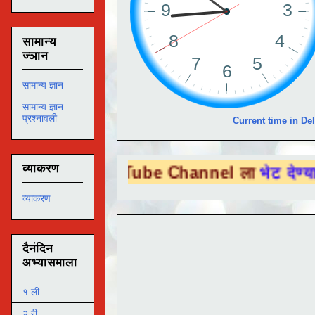
सामान्य
ज्ञान
सामान्य ज्ञान
सामान्य ज्ञान
प्रश्नावली
Current time in Del
व्याकरण
ou Tube Channel ला
भेट देण्यासाठी येथे क्लि
व्याकरण
दैनंदिन
अभ्यासमाला
१ ली
२ री