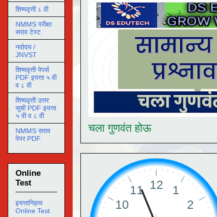
शिष्यवृत्ती ८ वी
NMMS परीक्षा
सराव टेस्ट
नवोदय /
JNVST
शिष्यवृत्ती पेपर्स
PDF इयत्ता ५ वी
व ८ वी
शिष्यवृत्ती उत्तर
सूची PDF इयत्ता
५ वी व ८ वी
चला गुणवंत होऊ
NMMS सराव
पेपर PDF
Online
Test
इयत्तानिहाय
Online Test