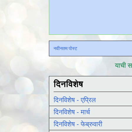
नवीनतम पोस्ट
याची सद
दिनविशेष
दिनविशेष - एप्रिल
दिनविशेष - मार्च
दिनविशेष - फेब्रुवारी