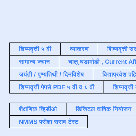
शिष्यवृत्ती ५ वी
व्याकरण
शिष्यवृत्ती स
सामान्य ज्ञान
चालू घडामोडी , Current Af
जयंती / पुण्यतिथी / दिनविशेष
विद्याप्रवेश पह
शिष्यवृत्ती पेपर्स PDF ५ वी व ८ वी
शिष्यवृत्
शैक्षणिक व्हिडीओ
डिजिटल वार्षिक नियोजन
NMMS परीक्षा सराव टेस्ट