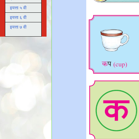
इयत्ता ५ वी
इयत्ता ६ वी
इयत्ता ७ वी