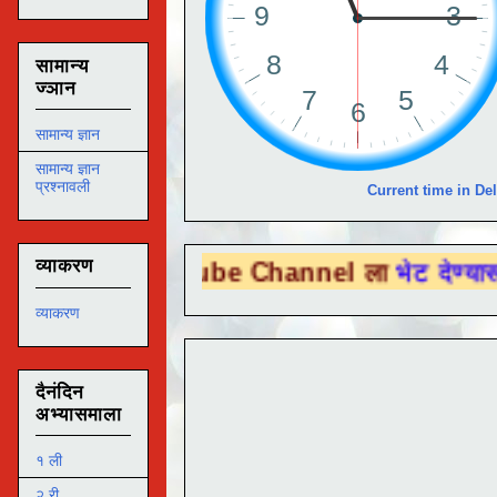
सामान्य
ज्ञान
सामान्य ज्ञान
सामान्य ज्ञान
प्रश्नावली
Current time in Del
व्याकरण
u Tube Channel ला
भेट देण्यासाठी येथे क्लिक
व्याकरण
दैनंदिन
अभ्यासमाला
१ ली
२ री