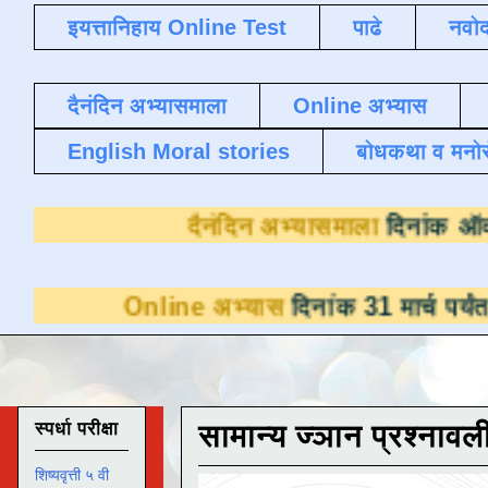
इयत्तानिहाय Online Test
पाढे
नवोद
दैनंदिन अभ्यासमाला
Online अभ्यास
English Moral stories
बोधकथा व मनो
दैनंदिन अभ्या
line अभ्यास
दिनांक 31 मार्च पर्यंत डाउनलोडसाठ
स्पर्धा परीक्षा
सामान्य ज्ञान प्रश्नावल
शिष्यवृत्ती ५ वी