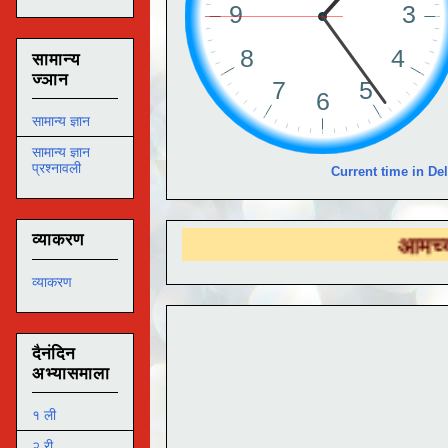
सामान्य
ज्ञान
सामान्य ज्ञान
सामान्य ज्ञान
प्रश्नावली
Current time in Del
व्याकरण
आमच्या
DS EDUT
व्याकरण
दैनंदिन
अभ्यासमाला
१ ली
२ री