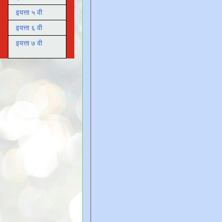
इयत्ता ५ वी
इयत्ता ६ वी
इयत्ता ७ वी