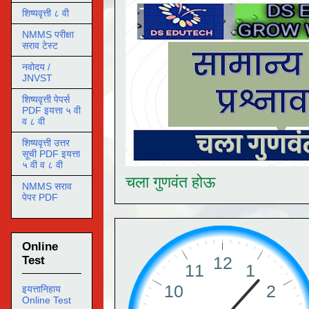
शिष्यवृत्ती ८ वी
NMMS परीक्षा
सराव टेस्ट
नवोदय /
JNVST
शिष्यवृत्ती पेपर्स
PDF इयत्ता ५ वी
व ८ वी
शिष्यवृत्ती उत्तर
सूची PDF इयत्ता
५ वी व ८ वी
चला गुणवंत होऊ
NMMS सराव
पेपर PDF
Online
Test
इयत्तानिहाय
Online Test