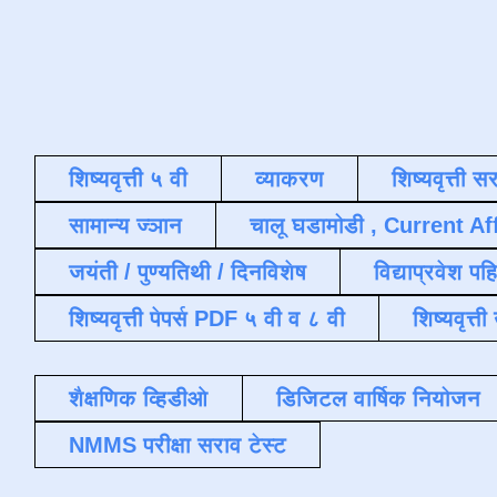
शिष्यवृत्ती ५ वी
व्याकरण
शिष्यवृत्ती स
सामान्य ज्ञान
चालू घडामोडी , Current Af
जयंती / पुण्यतिथी / दिनविशेष
विद्याप्रवेश पह
शिष्यवृत्ती पेपर्स PDF ५ वी व ८ वी
शिष्यवृत्
शैक्षणिक व्हिडीओ
डिजिटल वार्षिक नियोजन
NMMS परीक्षा सराव टेस्ट