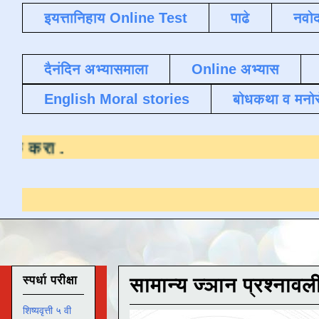
इयत्तानिहाय Online Test
पाढे
नवोद
दैनंदिन अभ्यासमाला
Online अभ्यास
English Moral stories
बोधकथा व मनो
यासाठी येथे क्लिक करा
.
स्पर्धा परीक्षा
सामान्य ज्ञान प्रश्नावल
शिष्यवृत्ती ५ वी