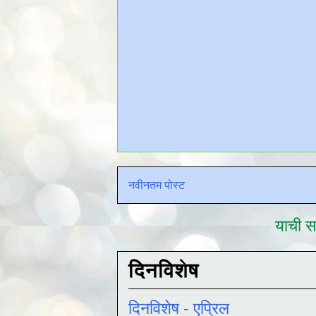
नवीनतम पोस्ट
याची सद
दिनविशेष
दिनविशेष - एप्रिल