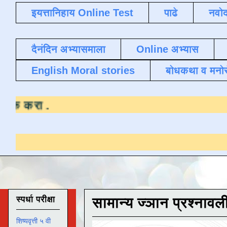
इयत्तानिहाय Online Test
पाढे
नवोद
दैनंदिन अभ्यासमाला
Online अभ्यास
English Moral stories
बोधकथा व मनो
्यासाठी येथे क्लिक करा
.
स्पर्धा परीक्षा
सामान्य ज्ञान प्रश्नावल
शिष्यवृत्ती ५ वी