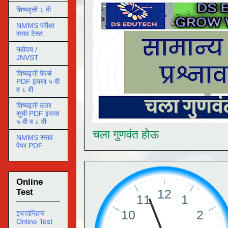
शिष्यवृत्ती ८ वी
NMMS परीक्षा
सराव टेस्ट
नवोदय /
JNVST
शिष्यवृत्ती पेपर्स
PDF इयत्ता ५ वी
व ८ वी
शिष्यवृत्ती उत्तर
सूची PDF इयत्ता
५ वी व ८ वी
चला गुणवंत होऊ
NMMS सराव
पेपर PDF
Online
Test
इयत्तानिहाय
Online Test