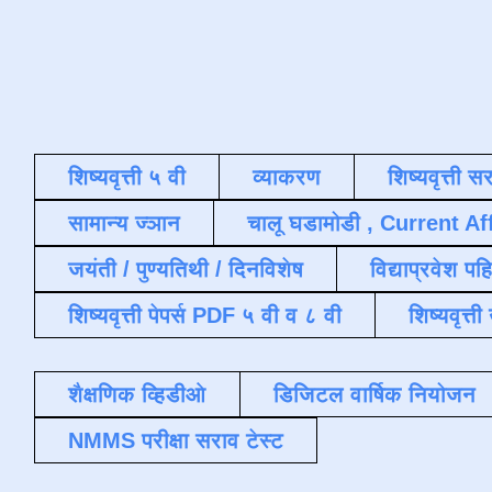
शिष्यवृत्ती ५ वी
व्याकरण
शिष्यवृत्ती स
सामान्य ज्ञान
चालू घडामोडी , Current Af
जयंती / पुण्यतिथी / दिनविशेष
विद्याप्रवेश पह
शिष्यवृत्ती पेपर्स PDF ५ वी व ८ वी
शिष्यवृत्
शैक्षणिक व्हिडीओ
डिजिटल वार्षिक नियोजन
NMMS परीक्षा सराव टेस्ट