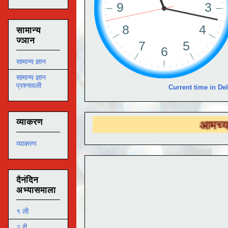
सामान्य
ज्ञान
सामान्य ज्ञान
सामान्य ज्ञान
प्रश्नावली
Current time in Del
व्याकरण
आमच्या
DS EDUT
व्याकरण
दैनंदिन
अभ्यासमाला
१ ली
२ री