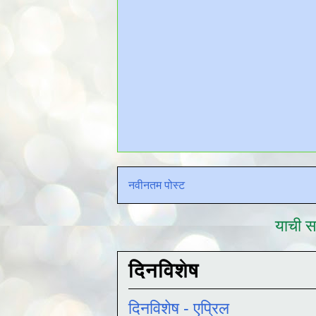
नवीनतम पोस्ट
याची सद
दिनविशेष
दिनविशेष - एप्रिल