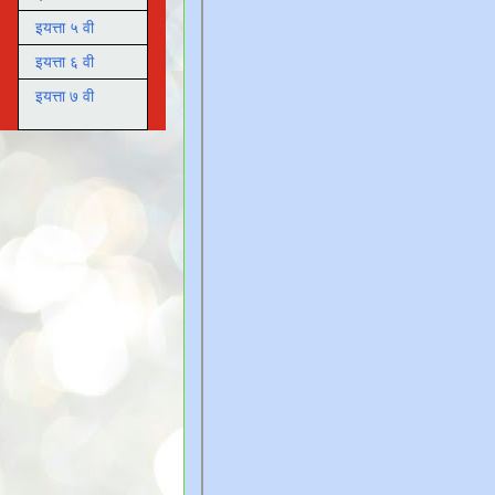
इयत्ता ५ वी
इयत्ता ६ वी
इयत्ता ७ वी