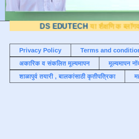
DS EDUTECH
या शैक्षणिक ब्लॉगवर आपले स्वा
Privacy Policy
Terms and conditio
अकारिक व संकलित मूल्यमापन
मूल्यमापन नों
शाळापुर्व तयारी , बालकांसाठी कृतीपत्रिका
मह