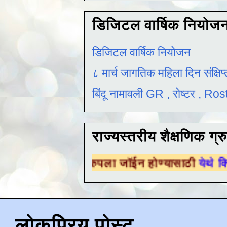
डिजिटल वार्षिक नियोज
डिजिटल वार्षिक नियोजन
८ मार्च जागतिक महिला दिन संक्षिप
बिंदू नामावली GR , रोष्टर , R
राज्यस्तरीय शैक्षणिक ग्र
षणिक ग्रुपला जॉईन होण्यासाठी
येथे क्लिक करा .
लोकप्रिय पोस्ट