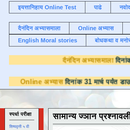
इयत्तानिहाय Online Test
पाढे
नवोद
दैनंदिन अभ्यासमाला
Online अभ्यास
English Moral stories
बोधकथा व मनो
दैनंदिन अभ
e अभ्यास
दिनांक 31 मार्च पर्यंत डाउनलोडसाठी उ
स्पर्धा परीक्षा
सामान्य ज्ञान प्रश्नावल
शिष्यवृत्ती ५ वी