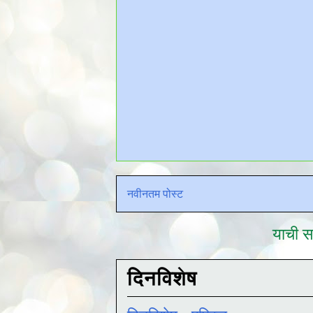
नवीनतम पोस्ट
याची सद
दिनविशेष