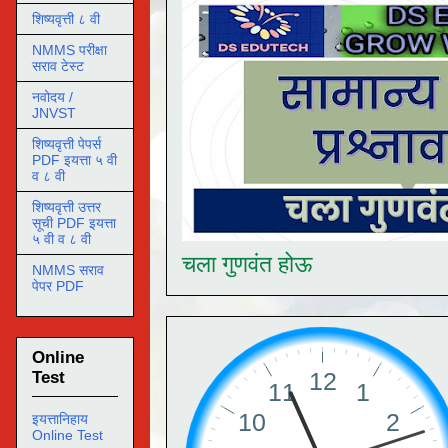
शिष्यवृत्ती ८ वी
NMMS परीक्षा
सराव टेस्ट
नवोदय /
JNVST
शिष्यवृत्ती पेपर्स
PDF इयत्ता ५ वी
व ८ वी
शिष्यवृत्ती उत्तर
सूची PDF इयत्ता
५ वी व ८ वी
चला गुणवंत होऊ
NMMS सराव
पेपर PDF
Online
Test
इयत्तानिहाय
Online Test