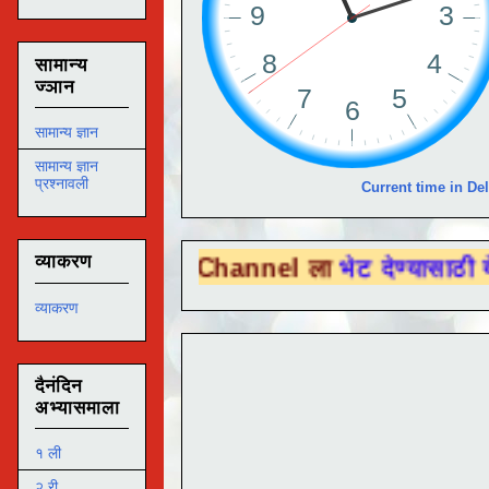
सामान्य
ज्ञान
सामान्य ज्ञान
सामान्य ज्ञान
प्रश्नावली
Current time in Del
व्याकरण
Tube Channel ला
भेट देण्यासाठी येथे क्लिक कर
व्याकरण
दैनंदिन
अभ्यासमाला
१ ली
२ री