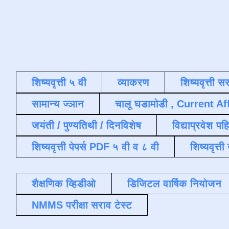
शिष्यवृत्ती ५ वी
व्याकरण
शिष्यवृत्ती स
सामान्य ज्ञान
चालू घडामोडी , Current Af
जयंती / पुण्यतिथी / दिनविशेष
विद्याप्रवेश पह
शिष्यवृत्ती पेपर्स PDF ५ वी व ८ वी
शिष्यवृत्
शैक्षणिक व्हिडीओ
डिजिटल वार्षिक नियोजन
NMMS परीक्षा सराव टेस्ट