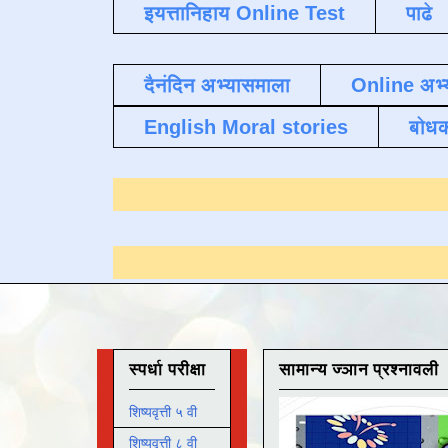
इयत्तानिहाय Online Test
पाढे
दैनंदिन अभ्यासमाला
Online अभ्
English Moral stories
बोध
ण्यासाठी येथे क्लिक करा
.
स्पर्धा परीक्षा
सामान्य ज्ञान प्रश्नावली
शिष्यवृत्ती ५ वी
शिष्यवृत्ती ८ वी