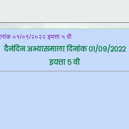
दिनांक ०१/०९/२०२२ इयत्ता ५ वी
दैनंदिन अभ्यासमाला दिनांक ०१/०९/२०२२
इयत्ता ५ वी