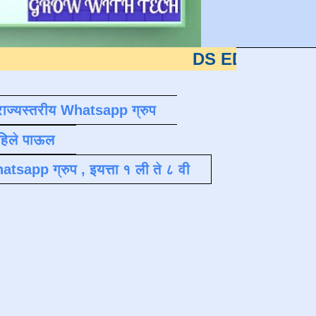
DS EDUTECH
या शैक्षणिक 
राज्यस्तरीय Whatsapp ग्रुप
पहिले पाऊल
atsapp ग्रुप , इयत्ता १ ली ते ८ वी