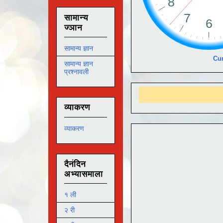
सामान्य
ज्ञान
सामान्य ज्ञान
Cur
सामान्य ज्ञान
प्रश्नावली
आम
व्याकरण
व्याकरण
दैनंदिन
अभ्यासमाला
१ ली
२ री