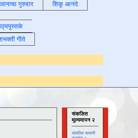
्ञानाचा गुरुवार
शिकू आनंदे
ाठ्यपुस्तके
शभक्ती गीते
Online अभ्यास
दिनांक 
संकलित
मूल्यमापन २
संकलित चाचणी
क्रमांक २