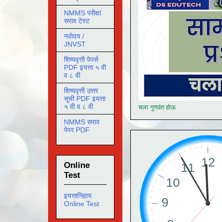
NMMS परीक्षा
सराव टेस्ट
नवोदय /
JNVST
शिष्यवृत्ती पेपर्स
PDF इयत्ता ५ वी
व ८ वी
शिष्यवृत्ती उत्तर
सूची PDF इयत्ता
५ वी व ८ वी
चला गुणवंत होऊ
NMMS सराव
पेपर PDF
Online
Test
इयत्तानिहाय
Online Test