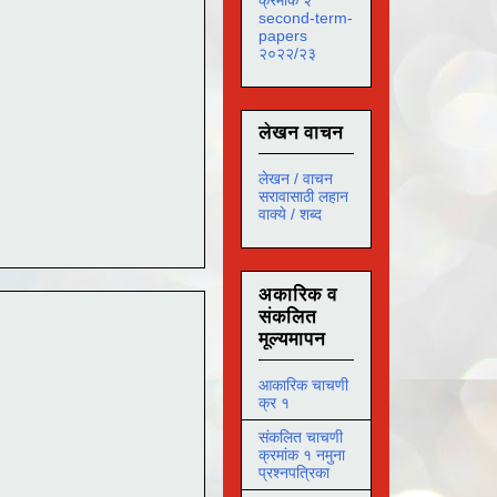
second-term-
papers
२०२२/२३
लेखन वाचन
लेखन / वाचन
सरावासाठी लहान
वाक्ये / शब्द
अकारिक व
संकलित
मूल्यमापन
आकारिक चाचणी
क्र १
संकलित चाचणी
क्रमांक १ नमुना
प्रश्नपत्रिका