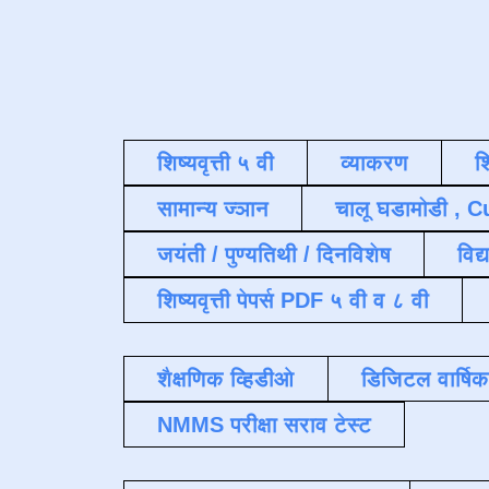
शिष्यवृत्ती ५ वी
व्याकरण
श
सामान्य ज्ञान
चालू घडामोडी , C
जयंती / पुण्यतिथी / दिनविशेष
विद्
शिष्यवृत्ती पेपर्स PDF ५ वी व ८ वी
शैक्षणिक व्हिडीओ
डिजिटल वार्षि
NMMS परीक्षा सराव टेस्ट