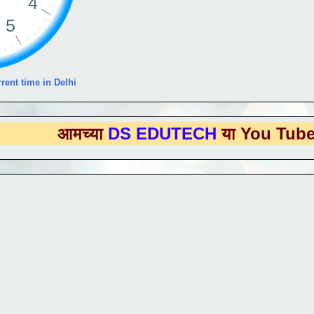
rent time in Delhi
च्या
DS EDUTECH
या You Tube Channel