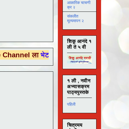
आकारिक चाचणी
क्र २
संकलीत
मूल्यमापन २
शिकू आनंदे १
ली ते ५ वी
 ला
भेट देण्यासाठी येथे क्लिक करा .
१ ली , नवीन
अभ्यासक्रम
पाठ्यपुस्तके
पहिली
चित्रमय