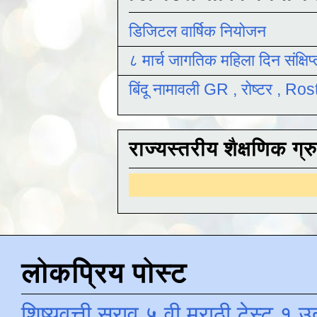
डिजिटल वार्षिक नियोजन
८ मार्च जागतिक महिला दिन संक्षिप
बिंदू नामावली GR , रोष्टर , R
राज्यस्तरीय शैक्षणिक ग्र
इयत्तानिह
लोकप्रिय पोस्ट
शिष्यवृत्ती सराव ५ वी मराठी टेस्ट १ उ