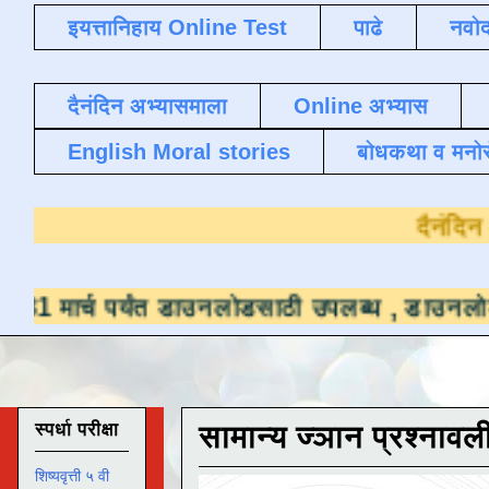
इयत्तानिहाय Online Test
पाढे
नवोद
दैनंदिन अभ्यासमाला
Online अभ्यास
English Moral stories
बोधकथा व मनो
यंत डाउनलोडसाठी उपलब्ध ,
डाउनलोड करण्यासाठी य
स्पर्धा परीक्षा
सामान्य ज्ञान प्रश्नावल
शिष्यवृत्ती ५ वी