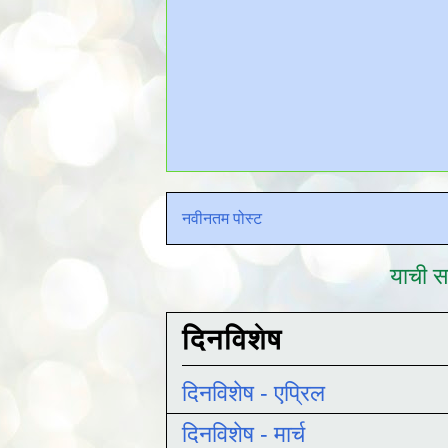
नवीनतम पोस्ट
याची सद
दिनविशेष
दिनविशेष - एप्रिल
दिनविशेष - मार्च