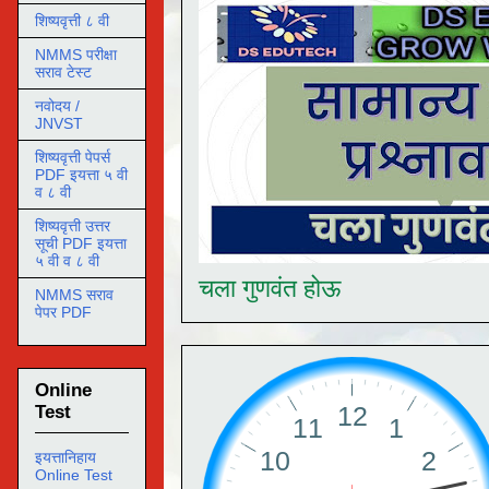
शिष्यवृत्ती ८ वी
NMMS परीक्षा
सराव टेस्ट
नवोदय /
JNVST
शिष्यवृत्ती पेपर्स
PDF इयत्ता ५ वी
व ८ वी
शिष्यवृत्ती उत्तर
सूची PDF इयत्ता
५ वी व ८ वी
चला गुणवंत होऊ
NMMS सराव
पेपर PDF
Online
Test
इयत्तानिहाय
Online Test