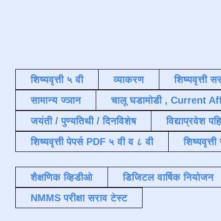
शिष्यवृत्ती ५ वी
व्याकरण
शिष्यवृत्ती स
सामान्य ज्ञान
चालू घडामोडी , Current Af
जयंती / पुण्यतिथी / दिनविशेष
विद्याप्रवेश पह
शिष्यवृत्ती पेपर्स PDF ५ वी व ८ वी
शिष्यवृत्
शैक्षणिक व्हिडीओ
डिजिटल वार्षिक नियोजन
NMMS परीक्षा सराव टेस्ट