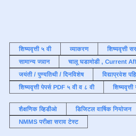
शिष्यवृत्ती ५ वी
व्याकरण
शिष्यवृत्ती स
सामान्य ज्ञान
चालू घडामोडी , Current Af
जयंती / पुण्यतिथी / दिनविशेष
विद्याप्रवेश पह
शिष्यवृत्ती पेपर्स PDF ५ वी व ८ वी
शिष्यवृत्
शैक्षणिक व्हिडीओ
डिजिटल वार्षिक नियोजन
NMMS परीक्षा सराव टेस्ट