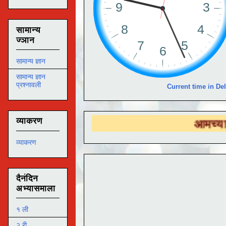
सामान्य
ज्ञान
सामान्य ज्ञान
सामान्य ज्ञान
प्रश्नावली
Current time in Del
व्याकरण
आमच्या
DS EDUT
व्याकरण
दैनंदिन
अभ्यासमाला
१ ली
२ री