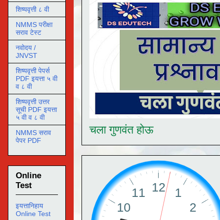
शिष्यवृत्ती ८ वी
NMMS परीक्षा
सराव टेस्ट
नवोदय /
JNVST
शिष्यवृत्ती पेपर्स
PDF इयत्ता ५ वी
व ८ वी
शिष्यवृत्ती उत्तर
सूची PDF इयत्ता
५ वी व ८ वी
चला गुणवंत होऊ
NMMS सराव
पेपर PDF
Online
Test
इयत्तानिहाय
Online Test