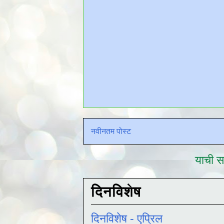
नवीनतम पोस्ट
याची सद
दिनविशेष
दिनविशेष - एप्रिल