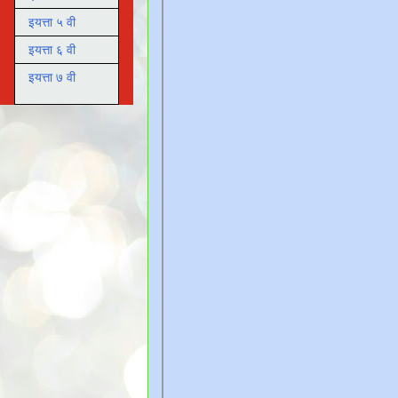
इयत्ता ५ वी
इयत्ता ६ वी
इयत्ता ७ वी