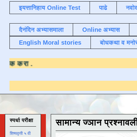
इयत्तानिहाय Online Test
पाढे
नवोद
दैनंदिन अभ्यासमाला
Online अभ्यास
English Moral stories
बोधकथा व मनो
यासाठी येथे क्लिक करा
.
स्पर्धा परीक्षा
सामान्य ज्ञान प्रश्नावल
शिष्यवृत्ती ५ वी