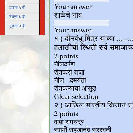
इयत्ता ५ वी
इयत्ता ६ वी
इयत्ता ७ वी