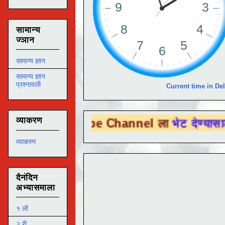
सामान्य
ज्ञान
सामान्य ज्ञान
सामान्य ज्ञान
प्रश्नावली
Current time in Del
व्याकरण
u Tube Channel ला
भेट देण्यासाठी येथे क्लिक 
व्याकरण
दैनंदिन
अभ्यासमाला
१ ली
२ री