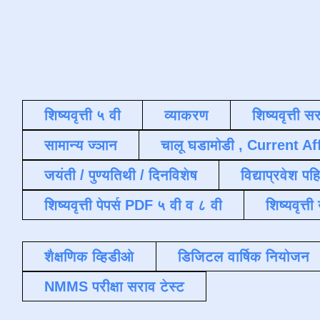
शिष्यवृत्ती ५ वी
व्याकरण
शिष्यवृत्ती स
सामान्य ज्ञान
चालू घडामोडी , Current Af
जयंती / पुण्यतिथी / दिनविशेष
विद्याप्रवेश पह
शिष्यवृत्ती पेपर्स PDF ५ वी व ८ वी
शिष्यवृत्
शैक्षणिक व्हिडीओ
डिजिटल वार्षिक नियोजन
NMMS परीक्षा सराव टेस्ट