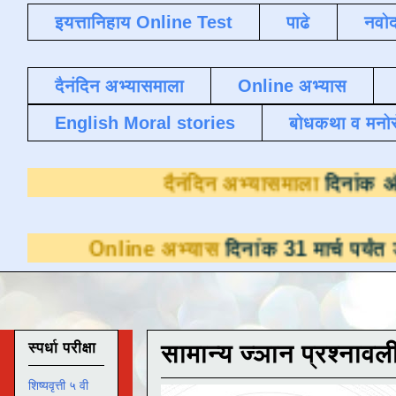
इयत्तानिहाय Online Test
पाढे
नवोद
दैनंदिन अभ्यासमाला
Online अभ्यास
English Moral stories
बोधकथा व मनो
दैनंदिन अभ्या
ine अभ्यास
दिनांक 31 मार्च पर्यंत डाउनलोडसाठी
स्पर्धा परीक्षा
सामान्य ज्ञान प्रश्नावल
शिष्यवृत्ती ५ वी