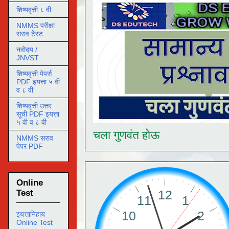
शिष्यवृत्ती ८ वी
NMMS परीक्षा
सराव टेस्ट
नवोदय /
JNVST
शिष्यवृत्ती पेपर्स
PDF इयत्ता ५ वी
व ८ वी
शिष्यवृत्ती उत्तर
सूची PDF इयत्ता
५ वी व ८ वी
चला गुणवंत होऊ
NMMS सराव
पेपर PDF
Online
Test
इयत्तानिहाय
Online Test