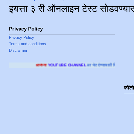
इयत्ता ३ री ऑनलाइन टेस्ट सोडवण्या
Privacy Policy
Privacy Policy
Terms and conditions
Disclaimer
च्या
YOUTUBE CHANNEL
ला भेट देण्यासाठी क्लिक करा
.
फॉल