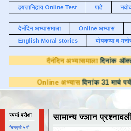
इयत्तानिहाय Online Test
पाढे
नवोद
दैनंदिन अभ्यासमाला
Online अभ्यास
English Moral stories
बोधकथा व मनो
दैनंदिन अभ्यास
nline अभ्यास
दिनांक 31 मार्च पर्यंत डाउनलोडसा
स्पर्धा परीक्षा
सामान्य ज्ञान प्रश्नावल
शिष्यवृत्ती ५ वी