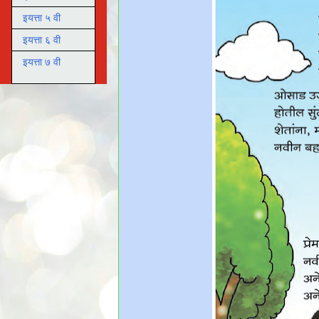
इयत्ता ५ वी
इयत्ता ६ वी
इयत्ता ७ वी