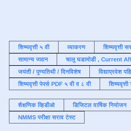
शिष्यवृत्ती ५ वी
व्याकरण
शिष्यवृत्ती स
सामान्य ज्ञान
चालू घडामोडी , Current Af
जयंती / पुण्यतिथी / दिनविशेष
विद्याप्रवेश पह
शिष्यवृत्ती पेपर्स PDF ५ वी व ८ वी
शिष्यवृत्
शैक्षणिक व्हिडीओ
डिजिटल वार्षिक नियोजन
NMMS परीक्षा सराव टेस्ट