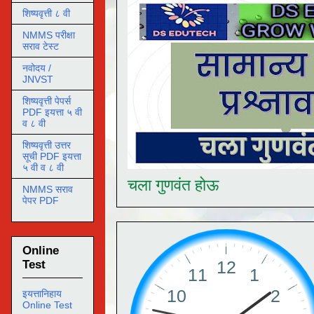
शिष्यवृत्ती ८ वी
NMMS परीक्षा
सराव टेस्ट
नवोदय /
JNVST
शिष्यवृत्ती पेपर्स
PDF इयत्ता ५ वी
व ८ वी
शिष्यवृत्ती उत्तर
सूची PDF इयत्ता
५ वी व ८ वी
चला गुणवंत होऊ
NMMS सराव
पेपर PDF
Online
Test
इयत्तानिहाय
Online Test