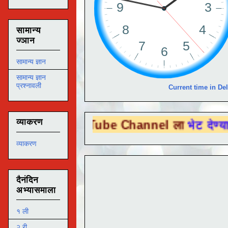
सामान्य
ज्ञान
सामान्य ज्ञान
सामान्य ज्ञान
प्रश्नावली
Current time in Del
व्याकरण
ou Tube Channel ला
भेट देण्यासाठी येथे क्लि
व्याकरण
दैनंदिन
अभ्यासमाला
१ ली
२ री