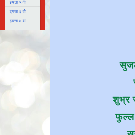
इयत्ता ५ वी
इयत्ता ६ वी
इयत्ता ७ वी
सुज
शुभ्र 
फुल्ल
सु