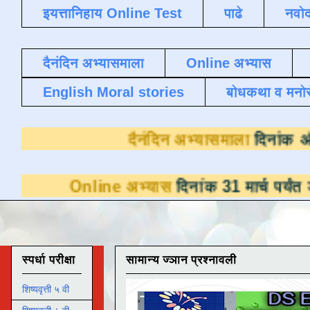
इयत्तानिहाय Online Test
पाढे
नवोद
दैनंदिन अभ्यासमाला
Online अभ्यास
English Moral stories
बोधकथा व मनो
दैनंदिन अभ्य
ine अभ्यास
दिनांक 31 मार्च पर्यंत डाउनलोडसाठी
स्पर्धा परीक्षा
सामान्य ज्ञान प्रश्नावली
शिष्यवृत्ती ५ वी