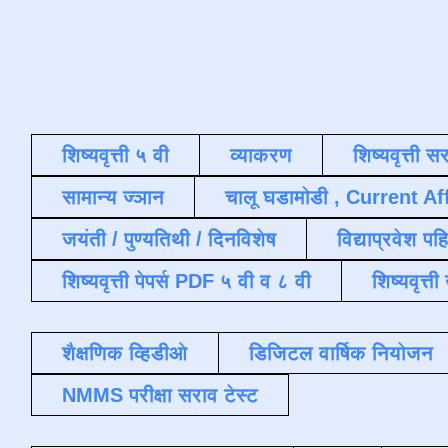
शिष्यवृत्ती ५ वी
व्याकरण
शिष्यवृत्ती स
सामान्य ज्ञान
चालू घडामोडी , Current Af
जयंती / पुण्यतिथी / दिनविशेष
विद्याप्रवेश पह
शिष्यवृत्ती पेपर्स PDF ५ वी व ८ वी
शिष्यवृत्
शैक्षणिक व्हिडीओ
डिजिटल वार्षिक नियोजन
NMMS परीक्षा सराव टेस्ट