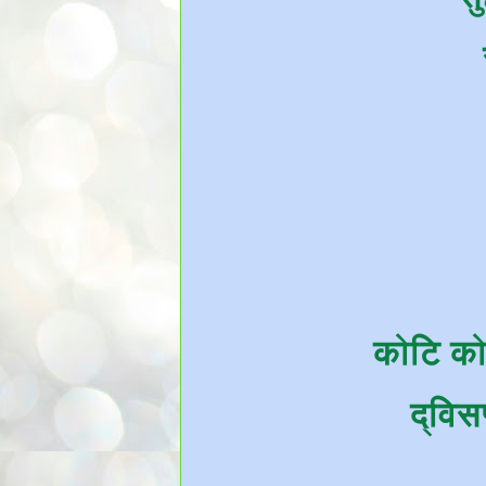
कोटि क
द्विस