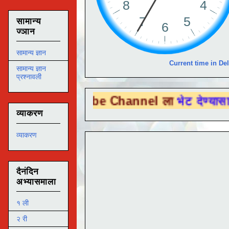
सामान्य
ज्ञान
सामान्य ज्ञान
Current time in Del
सामान्य ज्ञान
प्रश्नावली
u Tube Channel ला
भेट देण्यासाठी येथे क्लिक 
व्याकरण
व्याकरण
दैनंदिन
अभ्यासमाला
१ ली
२ री