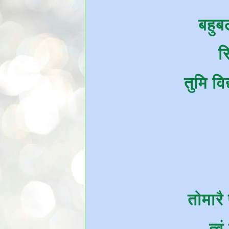
बहुब
र
तुमि विद
तोमारै 
त्व