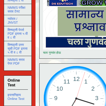
शिष्यवृत्ती ८ वी
NMMS परीक्षा
सराव टेस्ट
नवोदय /
JNVST
शिष्यवृत्ती पेपर्स
PDF इयत्ता ५ वी
व ८ वी
शिष्यवृत्ती उत्तर
सूची PDF इयत्ता
५ वी व ८ वी
चला गुणवंत होऊ
NMMS सराव
पेपर PDF
Online
Test
इयत्तानिहाय
Online Test