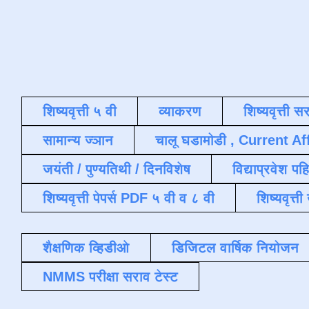
शिष्यवृत्ती ५ वी
व्याकरण
शिष्यवृत्ती स
सामान्य ज्ञान
चालू घडामोडी , Current Af
जयंती / पुण्यतिथी / दिनविशेष
विद्याप्रवेश पह
शिष्यवृत्ती पेपर्स PDF ५ वी व ८ वी
शिष्यवृत्
शैक्षणिक व्हिडीओ
डिजिटल वार्षिक नियोजन
NMMS परीक्षा सराव टेस्ट