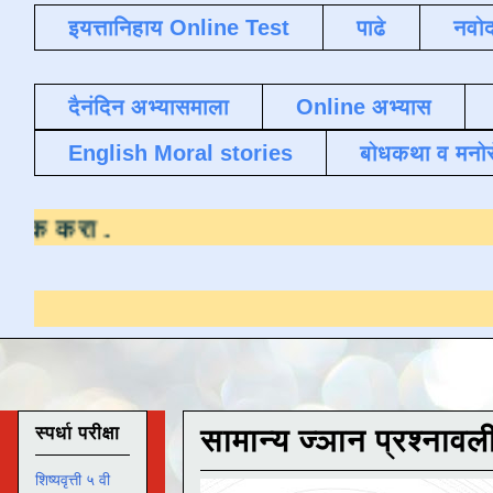
इयत्तानिहाय Online Test
पाढे
नवोद
दैनंदिन अभ्यासमाला
Online अभ्यास
English Moral stories
बोधकथा व मनो
ासाठी येथे क्लिक करा
.
स्पर्धा परीक्षा
सामान्य ज्ञान प्रश्नावल
शिष्यवृत्ती ५ वी