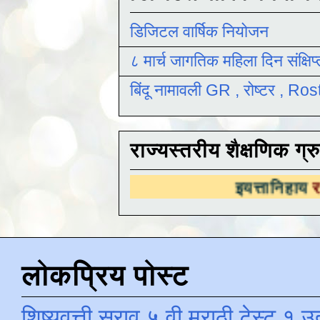
डिजिटल वार्षिक नियोजन
८ मार्च जागतिक महिला दिन संक्षिप
बिंदू नामावली GR , रोष्टर , R
राज्यस्तरीय शैक्षणिक ग्र
इयत्तानिहाय
राज्यस्तरीय श
लोकप्रिय पोस्ट
शिष्यवृत्ती सराव ५ वी मराठी टेस्ट १ उ