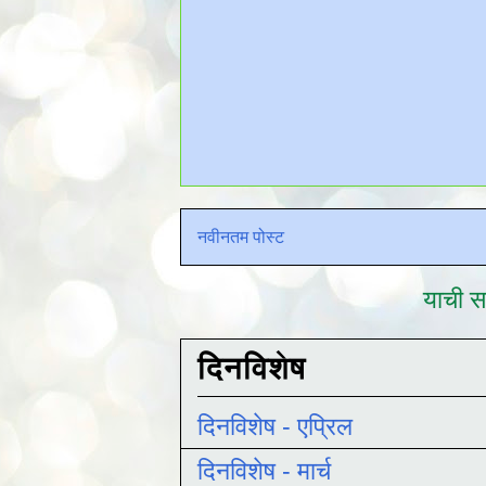
नवीनतम पोस्ट
याची सद
दिनविशेष
दिनविशेष - एप्रिल
दिनविशेष - मार्च