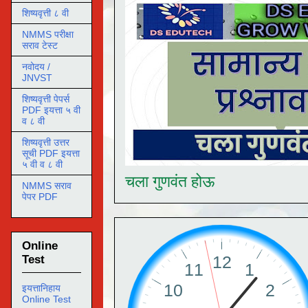
शिष्यवृत्ती ८ वी
NMMS परीक्षा
सराव टेस्ट
नवोदय /
JNVST
शिष्यवृत्ती पेपर्स
PDF इयत्ता ५ वी
व ८ वी
शिष्यवृत्ती उत्तर
सूची PDF इयत्ता
५ वी व ८ वी
चला गुणवंत होऊ
NMMS सराव
पेपर PDF
Online
Test
इयत्तानिहाय
Online Test