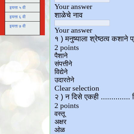
इयत्ता ५ वी
इयत्ता ६ वी
इयत्ता ७ वी