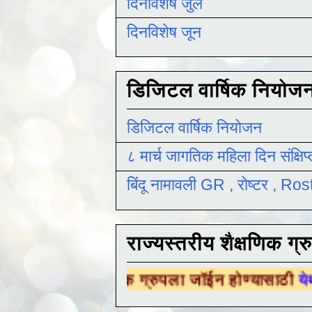
दिनविशेष जुलै
दिनविशेष जून
डिजिटल वार्षिक नियोज
डिजिटल वार्षिक नियोजन
८ मार्च जागतिक महिला दिन संक्षिप
बिंदू नामावली GR , रोष्टर , R
राज्यस्तरीय शैक्षणिक ग्र
य शैक्षणिक ग्रुपला जॉईन होण्यासाठी
येथे क्लिक कर