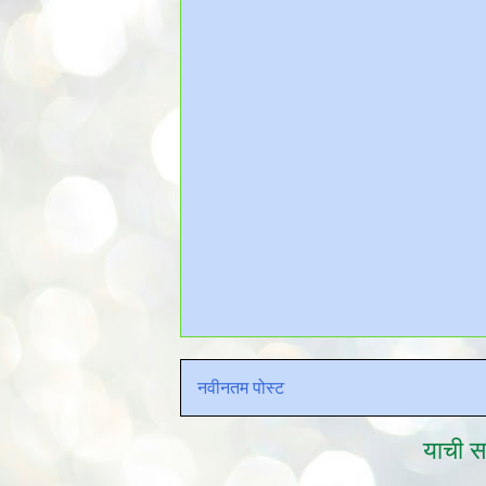
नवीनतम पोस्ट
याची सद