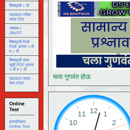
शिष्यवृत्ती ८ वी
NMMS परीक्षा
सराव टेस्ट
नवोदय /
JNVST
शिष्यवृत्ती पेपर्स
PDF इयत्ता ५ वी
व ८ वी
शिष्यवृत्ती उत्तर
सूची PDF इयत्ता
५ वी व ८ वी
चला गुणवंत होऊ
NMMS सराव
पेपर PDF
Online
Test
इयत्तानिहाय
Online Test