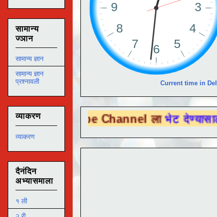
सामान्य
ज्ञान
सामान्य ज्ञान
सामान्य ज्ञान
प्रश्नावली
Current time in Del
व्याकरण
You Tube Channel ला
भेट देण्यासाठी येथे क्ल
व्याकरण
दैनंदिन
अभ्यासमाला
१ ली
२ री