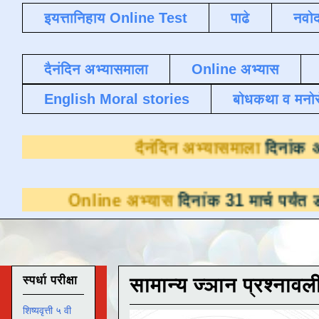
इयत्तानिहाय Online Test
पाढे
नवोद
दैनंदिन अभ्यासमाला
Online अभ्यास
English Moral stories
बोधकथा व मनो
दैनंदिन अभ्यासम
nline अभ्यास
दिनांक 31 मार्च पर्यंत डाउनलोडसा
स्पर्धा परीक्षा
सामान्य ज्ञान प्रश्नावल
शिष्यवृत्ती ५ वी