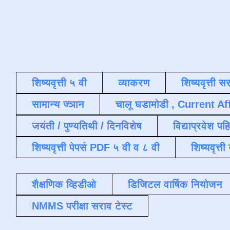
शिष्यवृत्ती ५ वी
व्याकरण
शिष्यवृत्ती स
सामान्य ज्ञान
चालू घडामोडी , Current Af
जयंती / पुण्यतिथी / दिनविशेष
विद्याप्रवेश पह
शिष्यवृत्ती पेपर्स PDF ५ वी व ८ वी
शिष्यवृत्
शैक्षणिक व्हिडीओ
डिजिटल वार्षिक नियोजन
NMMS परीक्षा सराव टेस्ट