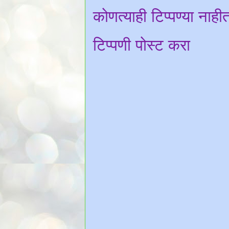
कोणत्याही टिप्पण्‍या नाही
टिप्पणी पोस्ट करा