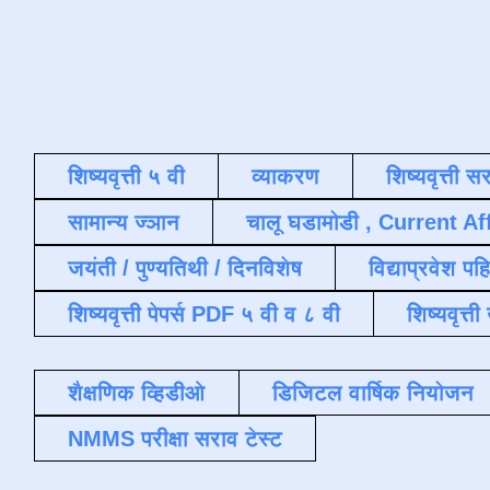
शिष्यवृत्ती ५ वी
व्याकरण
शिष्यवृत्ती स
सामान्य ज्ञान
चालू घडामोडी , Current Af
जयंती / पुण्यतिथी / दिनविशेष
विद्याप्रवेश पह
शिष्यवृत्ती पेपर्स PDF ५ वी व ८ वी
शिष्यवृत्
शैक्षणिक व्हिडीओ
डिजिटल वार्षिक नियोजन
NMMS परीक्षा सराव टेस्ट