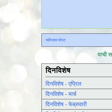
नवीनतम पोस्ट
याची सद
दिनविशेष
दिनविशेष - एप्रिल
दिनविशेष - मार्च
दिनविशेष - फेब्रुवारी