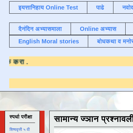
इयत्तानिहाय Online Test
पाढे
नवोद
दैनंदिन अभ्यासमाला
Online अभ्यास
English Moral stories
बोधकथा व मनो
ासाठी येथे क्लिक करा
.
स्पर्धा परीक्षा
सामान्य ज्ञान प्रश्नावल
शिष्यवृत्ती ५ वी