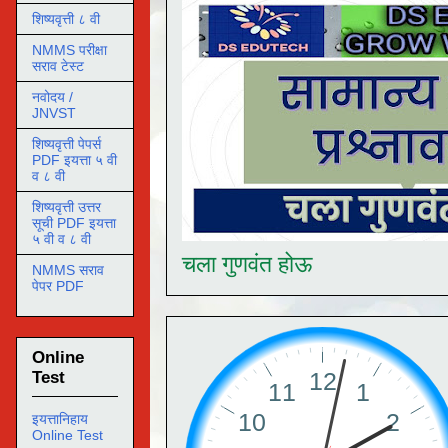
शिष्यवृत्ती ८ वी
NMMS परीक्षा
सराव टेस्ट
नवोदय /
JNVST
शिष्यवृत्ती पेपर्स
PDF इयत्ता ५ वी
व ८ वी
शिष्यवृत्ती उत्तर
सूची PDF इयत्ता
५ वी व ८ वी
चला गुणवंत होऊ
NMMS सराव
पेपर PDF
Online
Test
इयत्तानिहाय
Online Test