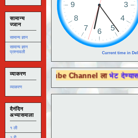
सामान्य
ज्ञान
सामान्य ज्ञान
सामान्य ज्ञान
प्रश्नावली
Current time in Del
व्याकरण
u Tube Channel ला
भेट देण्यासाठी येथे क्लिक
व्याकरण
दैनंदिन
अभ्यासमाला
१ ली
२ री