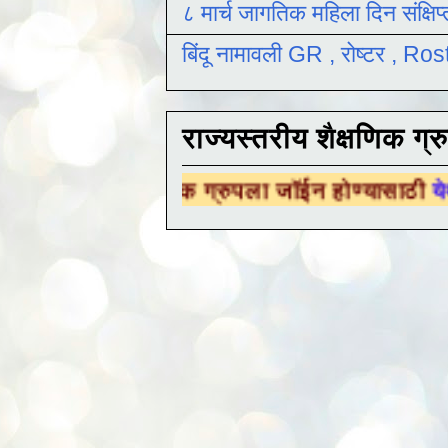
८ मार्च जागतिक महिला दिन संक्षिप
बिंदू नामावली GR , रोष्टर , R
राज्यस्तरीय शैक्षणिक ग्र
ैक्षणिक ग्रुपला जॉईन होण्यासाठी
येथे क्लिक करा .