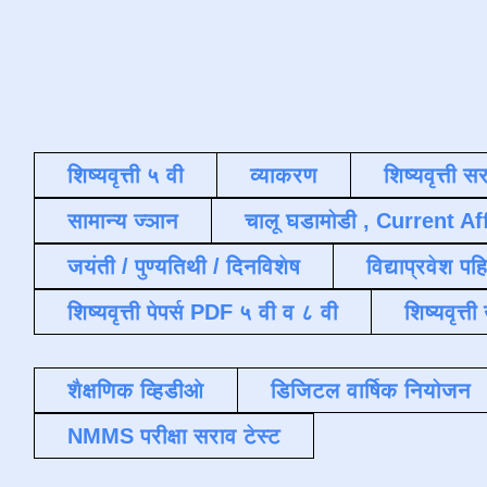
शिष्यवृत्ती ५ वी
व्याकरण
शिष्यवृत्ती स
सामान्य ज्ञान
चालू घडामोडी , Current Af
जयंती / पुण्यतिथी / दिनविशेष
विद्याप्रवेश पह
शिष्यवृत्ती पेपर्स PDF ५ वी व ८ वी
शिष्यवृत्
शैक्षणिक व्हिडीओ
डिजिटल वार्षिक नियोजन
NMMS परीक्षा सराव टेस्ट