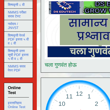
शिष्यवृत्ती ८ वी
NMMS परीक्षा
सराव टेस्ट
नवोदय /
JNVST
शिष्यवृत्ती पेपर्स
PDF इयत्ता ५ वी
व ८ वी
शिष्यवृत्ती उत्तर
सूची PDF इयत्ता
५ वी व ८ वी
चला गुणवंत होऊ
NMMS सराव
पेपर PDF
Online
Test
इयत्तानिहाय
Online Test