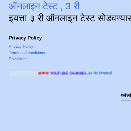
ऑनलाइन टेस्ट , 3 री
इयत्ता ३ री ऑनलाइन टेस्ट सोडवण्या
Privacy Policy
Privacy Policy
Terms and conditions
Disclaimer
च्या
YOUTUBE CHANNEL
ला भेट देण्यासाठी क्लिक करा
.
फॉल