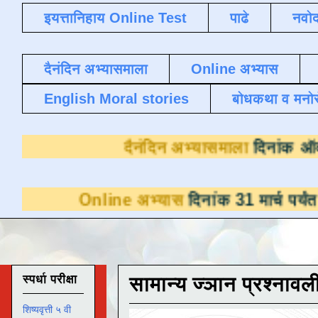
इयत्तानिहाय Online Test
पाढे
नवोद
दैनंदिन अभ्यासमाला
Online अभ्यास
English Moral stories
बोधकथा व मनो
दैनंदिन अभ्या
line अभ्यास
दिनांक 31 मार्च पर्यंत डाउनलोडसाठ
स्पर्धा परीक्षा
सामान्य ज्ञान प्रश्नावल
शिष्यवृत्ती ५ वी