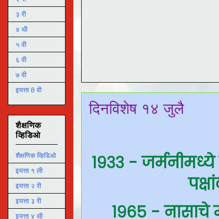
३ री
४ थी
५ वी
६ वी
७ वी
इयत्ता 8 वी
दिनविशेष १४ जुलै
शैक्षणिक
व्हिडिओ
१९३३ - जर्मनीमध्ये
शैक्षणिक व्हिडिओ
इयत्ता १ ली
पक्ष
इयत्ता २ री
इयत्ता ३ री
१९६५ - नासाचे 
इयत्ता ४ थी