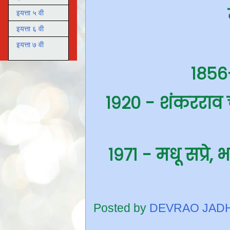
इयत्ता ५ वी
इयत्ता ६ वी
इयत्ता ७ वी
१८५
१९२० - शंकरराव चव्
१९७१ - मधू सप्रे
Posted by
DEVRAO JAD