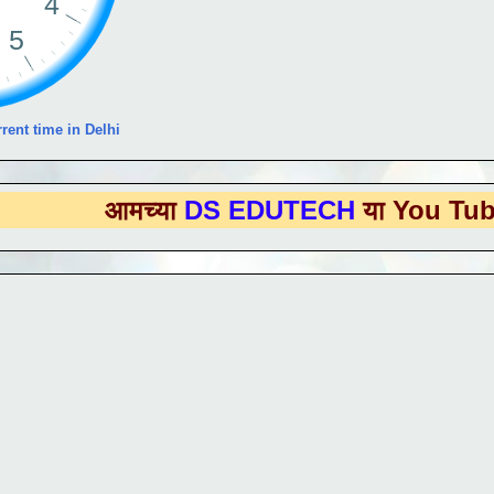
rent time in Delhi
आमच्या
DS EDUTECH
या You Tube Chann