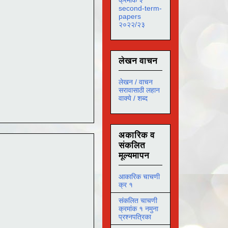
second-term-
papers
२०२२/२३
लेखन वाचन
लेखन / वाचन
सरावासाठी लहान
वाक्ये / शब्द
अकारिक व
संकलित
मूल्यमापन
आकारिक चाचणी
क्र १
संकलित चाचणी
क्रमांक १ नमुना
प्रश्नपत्रिका