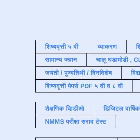
शिष्यवृत्ती ५ वी
व्याकरण
श
सामान्य ज्ञान
चालू घडामोडी , C
जयंती / पुण्यतिथी / दिनविशेष
विद्
शिष्यवृत्ती पेपर्स PDF ५ वी व ८ वी
शैक्षणिक व्हिडीओ
डिजिटल वार्षि
NMMS परीक्षा सराव टेस्ट