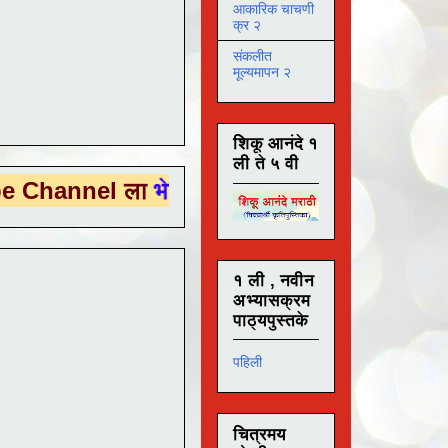
आकारिक चाचणी
क्र २
संकलीत
मूल्यमापन २
शिकू आनंदे १
ली ते ५ वी
el ला
भेट देण्यासाठी येथे क्लिक करा .
१ ली , नवीन
अभ्यासक्रम
पाठ्यपुस्तके
पहिली
चित्रमय