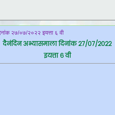
दिनांक २७/०७/२०२२ इयत्ता ६ वी
दैनंदिन अभ्यासमाला दिनांक २७/०७/२०२२
इयत्ता ६ वी