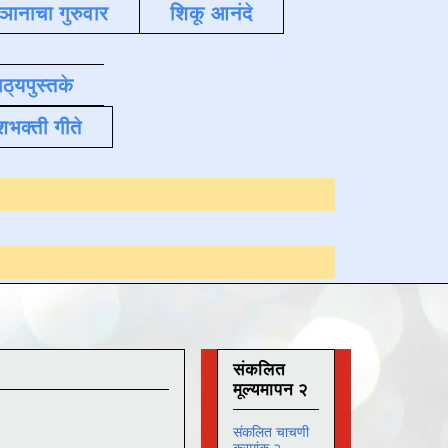
्ञानाचा गुरुवार
शिकू आनंदे
ाठ्यपुस्तके
शभक्ती गीते
Online अभ्यास
दिना
संकलित
मूल्यमापन २
संकलित चाचणी
क्रमांक २