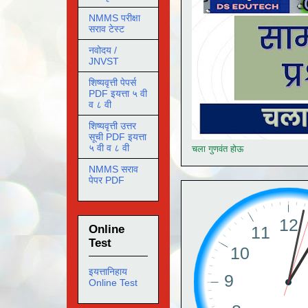
NMMS परीक्षा
सराव टेस्ट
नवोदय /
JNVST
शिष्यवृत्ती पेपर्स
PDF इयत्ता ५ वी
व ८ वी
शिष्यवृत्ती उत्तर
सूची PDF इयत्ता
५ वी व ८ वी
चला गुणवंत होऊ
NMMS सराव
पेपर PDF
Online
Test
इयत्तानिहाय
Online Test