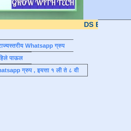
DS EDUTECH
या शैक्षणि
राज्यस्तरीय Whatsapp ग्रुप
पहिले पाऊल
atsapp ग्रुप , इयत्ता १ ली ते ८ वी