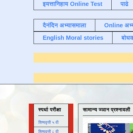
इयत्तानिहाय Online Test
पाढे
दैनंदिन अभ्यासमाला
Online अभ्
English Moral stories
बोध
यासाठी येथे क्लिक करा
.
स्पर्धा परीक्षा
सामान्य ज्ञान प्रश्नावली
शिष्यवृत्ती ५ वी
शिष्यवृत्ती ८ वी