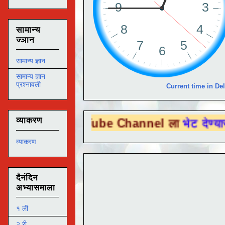
सामान्य
ज्ञान
सामान्य ज्ञान
सामान्य ज्ञान
प्रश्नावली
Current time in Del
व्याकरण
ou Tube Channel ला
भेट देण्यासाठी येथे क्लि
व्याकरण
दैनंदिन
अभ्यासमाला
१ ली
२ री