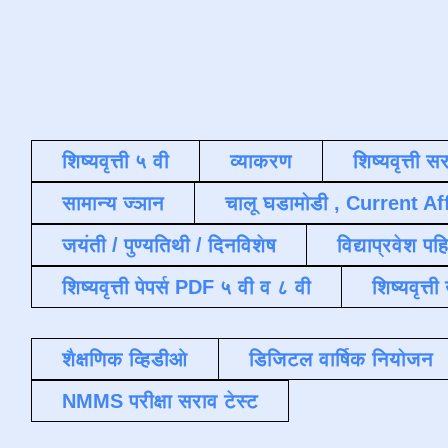
शिष्यवृत्ती ५ वी
व्याकरण
शिष्यवृत्ती स
सामान्य ज्ञान
चालू घडामोडी , Current Af
जयंती / पुण्यतिथी / दिनविशेष
विद्याप्रवेश पह
शिष्यवृत्ती पेपर्स PDF ५ वी व ८ वी
शिष्यवृत्
शैक्षणिक व्हिडीओ
डिजिटल वार्षिक नियोजन
NMMS परीक्षा सराव टेस्ट