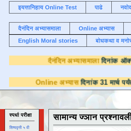
इयत्तानिहाय Online Test
पाढे
नवोद
दैनंदिन अभ्यासमाला
Online अभ्यास
English Moral stories
बोधकथा व मनो
दैनंदिन अभ्यास
line अभ्यास
दिनांक 31 मार्च पर्यंत डाउनलोडसा
स्पर्धा परीक्षा
सामान्य ज्ञान प्रश्नावल
शिष्यवृत्ती ५ वी