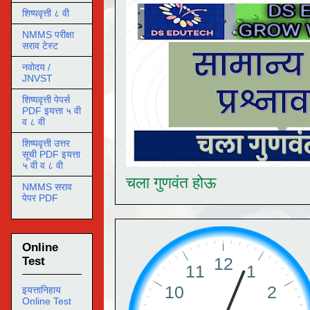
शिष्यवृत्ती ८ वी
NMMS परीक्षा
सराव टेस्ट
नवोदय /
JNVST
शिष्यवृत्ती पेपर्स
PDF इयत्ता ५ वी
व ८ वी
शिष्यवृत्ती उत्तर
सूची PDF इयत्ता
५ वी व ८ वी
चला गुणवंत होऊ
NMMS सराव
पेपर PDF
Online
Test
इयत्तानिहाय
Online Test