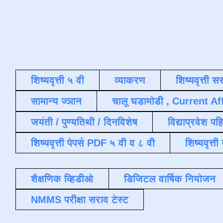
शिष्यवृत्ती ५ वी
व्याकरण
शिष्यवृत्ती स
सामान्य ज्ञान
चालू घडामोडी , Current Af
जयंती / पुण्यतिथी / दिनविशेष
विद्याप्रवेश पह
शिष्यवृत्ती पेपर्स PDF ५ वी व ८ वी
शिष्यवृत्
शैक्षणिक व्हिडीओ
डिजिटल वार्षिक नियोजन
NMMS परीक्षा सराव टेस्ट