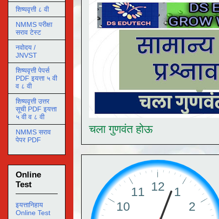
शिष्यवृत्ती ८ वी
NMMS परीक्षा
सराव टेस्ट
नवोदय /
JNVST
शिष्यवृत्ती पेपर्स
PDF इयत्ता ५ वी
व ८ वी
शिष्यवृत्ती उत्तर
सूची PDF इयत्ता
५ वी व ८ वी
चला गुणवंत होऊ
NMMS सराव
पेपर PDF
Online
Test
इयत्तानिहाय
Online Test