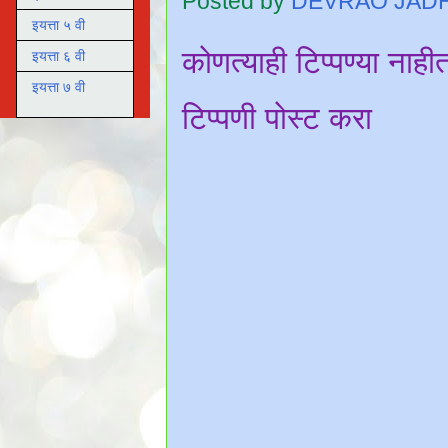
Posted by
DEVRAO JAD
इयत्ता ५ वी
कोणत्याही टिप्पण्‍या नाही
इयत्ता ६ वी
इयत्ता ७ वी
टिप्पणी पोस्ट करा