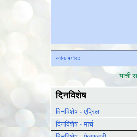
नवीनतम पोस्ट
याची सद
दिनविशेष
दिनविशेष - एप्रिल
दिनविशेष - मार्च
दिनविशेष - फेब्रुवारी