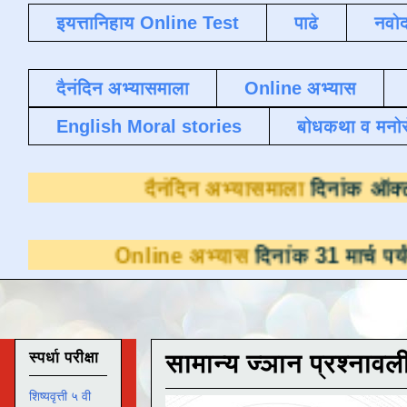
इयत्तानिहाय Online Test
पाढे
नवोद
दैनंदिन अभ्यासमाला
Online अभ्यास
English Moral stories
बोधकथा व मनो
दैनंदिन अभ्यास
line अभ्यास
दिनांक 31 मार्च पर्यंत डाउनलोडसा
स्पर्धा परीक्षा
सामान्य ज्ञान प्रश्नावल
शिष्यवृत्ती ५ वी