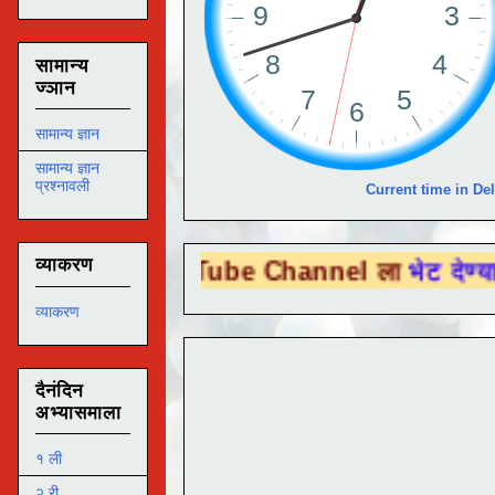
सामान्य
ज्ञान
सामान्य ज्ञान
सामान्य ज्ञान
प्रश्नावली
Current time in Del
व्याकरण
ou Tube Channel ला
भेट देण्यासाठी येथे क्लि
व्याकरण
दैनंदिन
अभ्यासमाला
१ ली
२ री