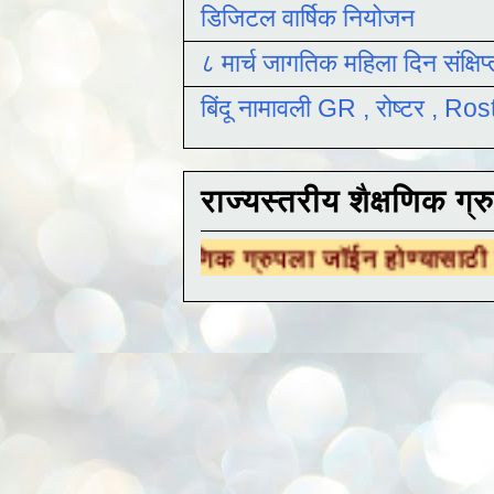
डिजिटल वार्षिक नियोजन
८ मार्च जागतिक महिला दिन संक्षिप
बिंदू नामावली GR , रोष्टर , R
राज्यस्तरीय शैक्षणिक ग्र
शैक्षणिक ग्रुपला जॉईन होण्यासाठी
येथे क्लिक करा 