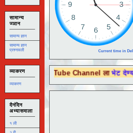
सामान्य
ज्ञान
सामान्य ज्ञान
सामान्य ज्ञान
प्रश्नावली
Current time in Del
व्याकरण
You Tube Channel ला
भेट देण्यासाठी येथे क्ल
व्याकरण
दैनंदिन
अभ्यासमाला
१ ली
२ री