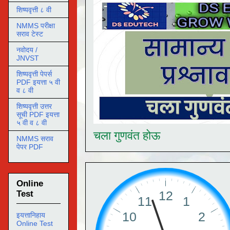
शिष्यवृत्ती ८ वी
NMMS परीक्षा
सराव टेस्ट
नवोदय /
JNVST
शिष्यवृत्ती पेपर्स
PDF इयत्ता ५ वी
व ८ वी
शिष्यवृत्ती उत्तर
सूची PDF इयत्ता
५ वी व ८ वी
चला गुणवंत होऊ
NMMS सराव
पेपर PDF
Online
Test
इयत्तानिहाय
Online Test