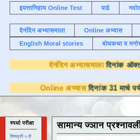
इयत्तानिहाय Online Test
पाढे
नवोद
दैनंदिन अभ्यासमाला
Online अभ्यास
English Moral stories
बोधकथा व मनो
दैनंदिन अभ्यासम
nline अभ्यास
दिनांक 31 मार्च पर्यंत डाउनलोडस
स्पर्धा परीक्षा
सामान्य ज्ञान प्रश्नावल
शिष्यवृत्ती ५ वी