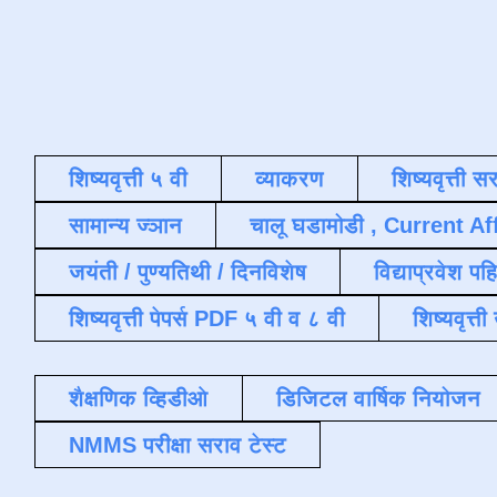
शिष्यवृत्ती ५ वी
व्याकरण
शिष्यवृत्ती स
सामान्य ज्ञान
चालू घडामोडी , Current Af
जयंती / पुण्यतिथी / दिनविशेष
विद्याप्रवेश पह
शिष्यवृत्ती पेपर्स PDF ५ वी व ८ वी
शिष्यवृत्
शैक्षणिक व्हिडीओ
डिजिटल वार्षिक नियोजन
NMMS परीक्षा सराव टेस्ट