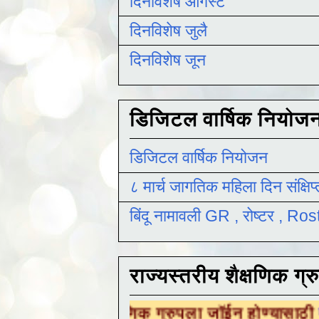
दिनविशेष ऑगस्ट
दिनविशेष जुलै
दिनविशेष जून
डिजिटल वार्षिक नियोज
डिजिटल वार्षिक नियोजन
८ मार्च जागतिक महिला दिन संक्षिप
बिंदू नामावली GR , रोष्टर , R
राज्यस्तरीय शैक्षणिक ग्र
शैक्षणिक ग्रुपला जॉईन होण्यासाठी
येथे क्लिक करा 