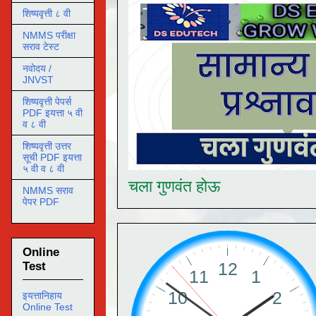
शिष्यवृत्ती ८ वी
NMMS परीक्षा
सराव टेस्ट
नवोदय /
JNVST
शिष्यवृत्ती पेपर्स
PDF इयत्ता ५ वी
व ८ वी
शिष्यवृत्ती उत्तर
सूची PDF इयत्ता
५ वी व ८ वी
चला गुणवंत होऊ
NMMS सराव
पेपर PDF
Online
Test
इयत्तानिहाय
Online Test