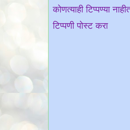
कोणत्याही टिप्पण्‍या नाही
टिप्पणी पोस्ट करा