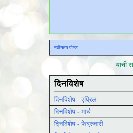
नवीनतम पोस्ट
याची सद
दिनविशेष
दिनविशेष - एप्रिल
दिनविशेष - मार्च
दिनविशेष - फेब्रुवारी