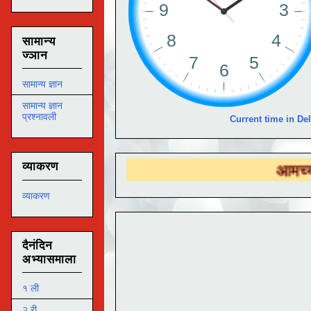
सामान्य
ज्ञान
सामान्य ज्ञान
सामान्य ज्ञान
प्रश्नावली
Current time in Del
व्याकरण
आमच्या
DS ED
व्याकरण
दैनंदिन
अभ्यासमाला
१ ली
२ री