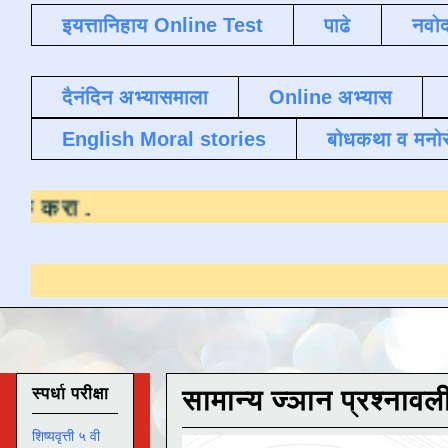
इयत्तानिहाय Online Test
पाढे
नवोद
दैनंदिन अभ्यासमाला
Online अभ्यास
English Moral stories
बोधकथा व मनो
साठी येथे क्लिक करा
.
स्पर्धा परीक्षा
सामान्य ज्ञान प्रश्नावल
शिष्यवृत्ती ५ वी