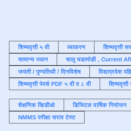
शिष्यवृत्ती ५ वी
व्याकरण
शिष्यवृत्ती स
सामान्य ज्ञान
चालू घडामोडी , Current Af
जयंती / पुण्यतिथी / दिनविशेष
विद्याप्रवेश पह
शिष्यवृत्ती पेपर्स PDF ५ वी व ८ वी
शिष्यवृत्
शैक्षणिक व्हिडीओ
डिजिटल वार्षिक नियोजन
NMMS परीक्षा सराव टेस्ट