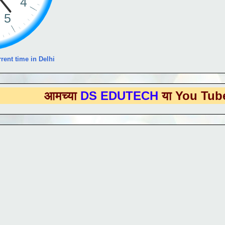
rent time in Delhi
मच्या
DS EDUTECH
या You Tube Channe