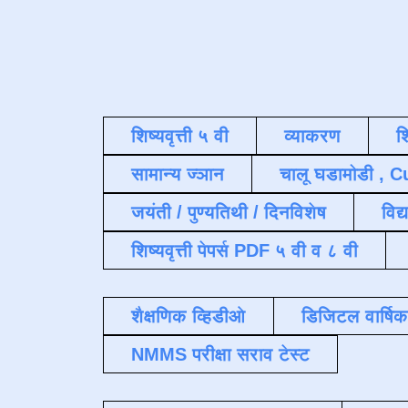
शिष्यवृत्ती ५ वी
व्याकरण
श
सामान्य ज्ञान
चालू घडामोडी , C
जयंती / पुण्यतिथी / दिनविशेष
विद्
शिष्यवृत्ती पेपर्स PDF ५ वी व ८ वी
शैक्षणिक व्हिडीओ
डिजिटल वार्षि
NMMS परीक्षा सराव टेस्ट