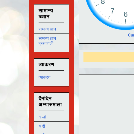
सामान्य
ज्ञान
सामान्य ज्ञान
Cur
सामान्य ज्ञान
प्रश्नावली
आ
व्याकरण
व्याकरण
दैनंदिन
अभ्यासमाला
१ ली
२ री