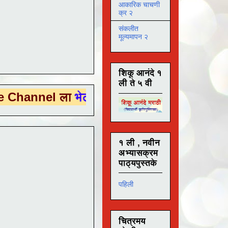
आकारिक चाचणी
क्र २
संकलीत
मूल्यमापन २
शिकू आनंदे १
ली ते ५ वी
l ला
भेट देण्यासाठी येथे क्लिक करा .
१ ली , नवीन
अभ्यासक्रम
पाठ्यपुस्तके
पहिली
चित्रमय