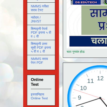
NMMS परीक्षा
सराव टेस्ट
नवोदय /
JNVST
शिष्यवृत्ती पेपर्स
PDF इयत्ता ५ वी
व ८ वी
शिष्यवृत्ती उत्तर
सूची PDF इयत्ता
५ वी व ८ वी
चला गुणवंत होऊ
NMMS सराव
पेपर PDF
Online
Test
इयत्तानिहाय
Online Test