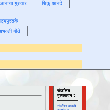
्ञानाचा गुरुवार
शिकू आनंदे
ाठ्यपुस्तके
शभक्ती गीते
Online अभ्यास
दिनां
संकलित
मूल्यमापन २
संकलित चाचणी
क्रमांक २