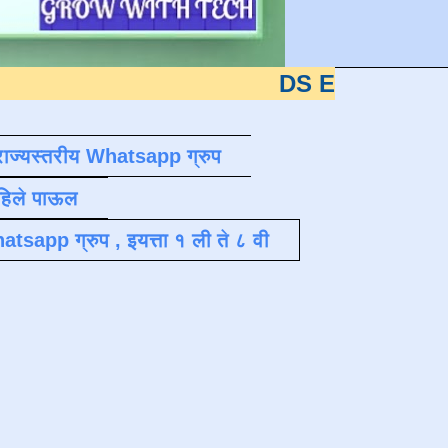
DS EDUTECH
या शैक्षणिक
राज्यस्तरीय Whatsapp ग्रुप
पहिले पाऊल
atsapp ग्रुप , इयत्ता १ ली ते ८ वी