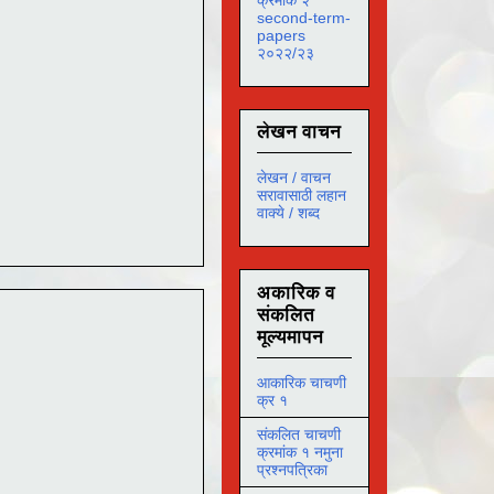
second-term-
papers
२०२२/२३
लेखन वाचन
लेखन / वाचन
सरावासाठी लहान
वाक्ये / शब्द
अकारिक व
संकलित
मूल्यमापन
आकारिक चाचणी
क्र १
संकलित चाचणी
क्रमांक १ नमुना
प्रश्नपत्रिका