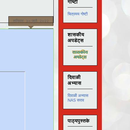
गोष्टी
चित्रमय गोष्टी
शनिवार, ३० जुलै, २०२२
शासकीय
अपडेट्स
दिवाळी
अभ्यास
दिवाळी अभ्यास
NAS सराव
पाठ्यपुस्तके