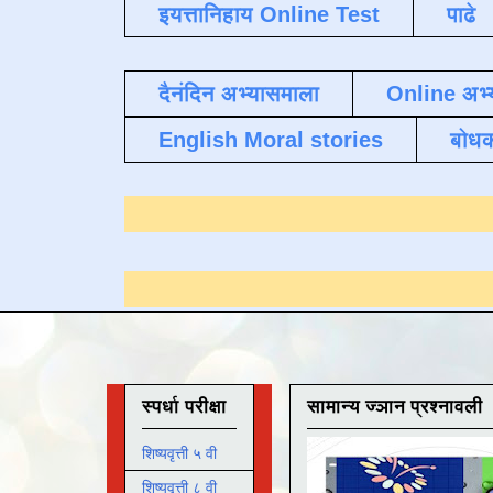
इयत्तानिहाय Online Test
पाढे
दैनंदिन अभ्यासमाला
Online अभ्
English Moral stories
बोध
्यासाठी येथे क्लिक करा
.
स्पर्धा परीक्षा
सामान्य ज्ञान प्रश्नावली
शिष्यवृत्ती ५ वी
शिष्यवृत्ती ८ वी