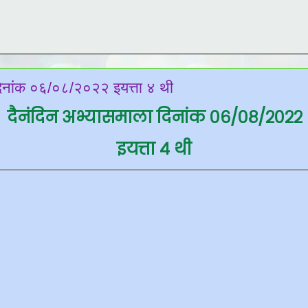
दिनांक ०६/०८/२०२२ इयत्ता ४ थी
दैनंदिन अभ्यासमाला दिनांक ०६/०८/२०२२
इयत्ता ४ थी