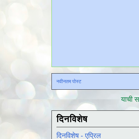
नवीनतम पोस्ट
याची सद
दिनविशेष
दिनविशेष - एप्रिल