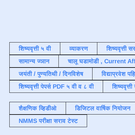
शिष्यवृत्ती ५ वी
व्याकरण
शिष्यवृत्ती स
सामान्य ज्ञान
चालू घडामोडी , Current Af
जयंती / पुण्यतिथी / दिनविशेष
विद्याप्रवेश पह
शिष्यवृत्ती पेपर्स PDF ५ वी व ८ वी
शिष्यवृत्
शैक्षणिक व्हिडीओ
डिजिटल वार्षिक नियोजन
NMMS परीक्षा सराव टेस्ट