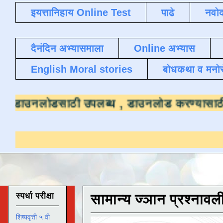
इयत्तानिहाय Online Test
पाढे
नवोद
दैनंदिन अभ्यासमाला
Online अभ्यास
English Moral stories
बोधकथा व मनो
्टोबर २०२२ पर्यंत डाउनलोडसाठी उपलब्ध ,
डाउनल
स्पर्धा परीक्षा
सामान्य ज्ञान प्रश्नावल
शिष्यवृत्ती ५ वी