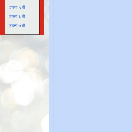
इयत्ता ५ वी
इयत्ता ६ वी
इयत्ता ७ वी