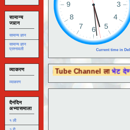
सामान्य
ज्ञान
सामान्य ज्ञान
सामान्य ज्ञान
प्रश्नावली
Current time in Del
व्याकरण
 You Tube Channel ला
भेट देण्यासाठी येथे क
व्याकरण
दैनंदिन
अभ्यासमाला
१ ली
२ री