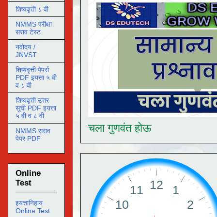
शिष्यवृत्ती ८ वी
NMMS परीक्षा
सराव टेस्ट
नवोदय /
JNVST
शिष्यवृत्ती पेपर्स
PDF इयत्ता ५ वी
व ८ वी
शिष्यवृत्ती उत्तर
सूची PDF इयत्ता
५ वी व ८ वी
चला गुणवंत होऊ
NMMS सराव
पेपर PDF
Online
Test
इयत्तानिहाय
Online Test